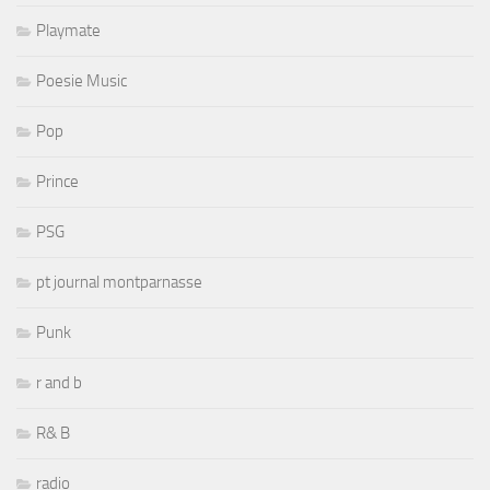
Playmate
Poesie Music
Pop
Prince
PSG
pt journal montparnasse
Punk
r and b
R& B
radio