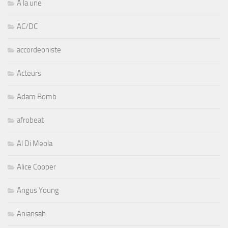
A la une
AC/DC
accordeoniste
Acteurs
Adam Bomb
afrobeat
Al Di Meola
Alice Cooper
Angus Young
Aniansah