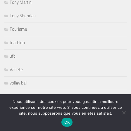
Tony Martin
Tony Sheridan
Tourisme
triathlon
ufc
Variété
volley ball
Whisbone Ash
Nous utilisons des cookies pour vous garantir la meilleure
expérience sur notre site web. Si vous continuez à utiliser ce
Whitesnake
site, nous supposerons que vous en êtes satisfait.
OK
Widespread Panic