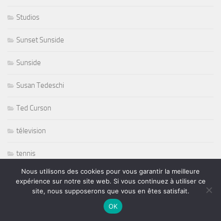
Studios
Sunset Sunside
Sunside
Susan Tedeschi
Ted Curson
télevision
tennis
Nous utilisons des cookies pour vous garantir la meilleure
tennis sport
expérience sur notre site web. Si vous continuez à utiliser ce
site, nous supposerons que vous en êtes satisfait.
The Japonese Pop Stars
OK