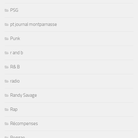
PSG
pt journal montparnasse
Punk
r and b
R& B
radio
Randy Savage
Rap
Récompenses
Reggae