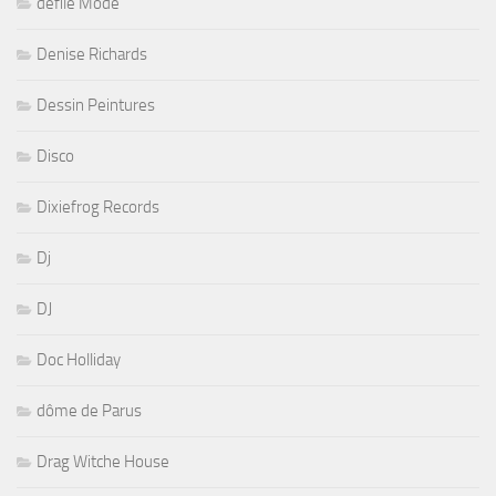
défilé Mode
Denise Richards
Dessin Peintures
Disco
Dixiefrog Records
Dj
DJ
Doc Holliday
dôme de Parus
Drag Witche House