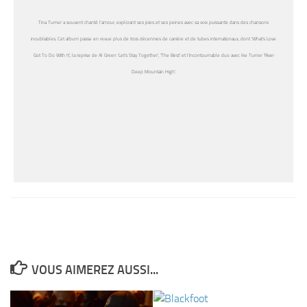
Tina Turner a souvent chanté l’amour, explorant ses joies et ses peines avec sa voix puissante dans des chansons
inoubliables. Cet album passe en revue plus de trois décennies de carrière et de tubes internationaux, dont ‘What’s Love
Got To Do With It’, la reprise de Al Green ‘Let’s Stay Together’, ‘The Best’ et l’incontournable duo avec Ike Turner ‘River
Deep Mountain High’.
VOUS AIMEREZ AUSSI...