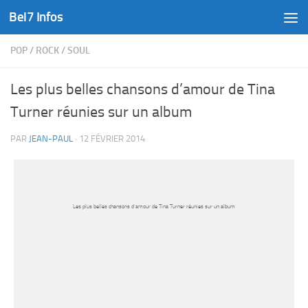
Bel7 Infos
Skip to content
POP
/
ROCK
/
SOUL
Les plus belles chansons d’amour de Tina
Turner réunies sur un album
PAR
JEAN-PAUL
·
12 FÉVRIER 2014
Les plus belles chansons d’amour de Tina Turner réunies sur un album