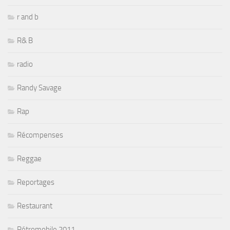
r and b
R& B
radio
Randy Savage
Rap
Récompenses
Reggae
Reportages
Restaurant
Rétromobile 2011