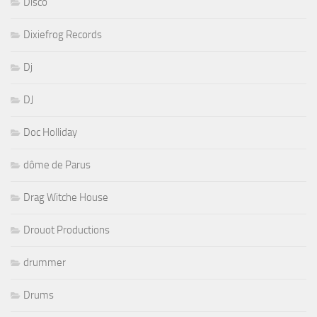
Disco
Dixiefrog Records
Dj
DJ
Doc Holliday
dôme de Parus
Drag Witche House
Drouot Productions
drummer
Drums