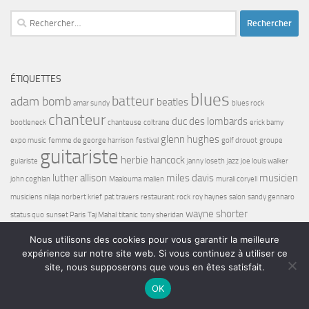
Rechercher :
ÉTIQUETTES
blues
batteur
adam bomb
beatles
amar sundy
blues rock
chanteur
duc des lombards
bootleneck
chanteuse
coltrane
erick bamy
glenn hughes
expo music
femme de george harrison
festival
golf drouot
groupe
guitariste
herbie hancock
guiariste
janny loseth
jazz
joe louis walker
luther allison
miles davis
musicien
john coghlan
Maalouma
malien
murali coryell
musiciens
nilaja
norbert krief
pat travers
restaurant
rock
roy haynes
salon
sandy gennaro
wayne shorter
status quo
sunset Paris
Taj Mahal
titanic
tony sheridan
Nous utilisons des cookies pour vous garantir la meilleure
expérience sur notre site web. Si vous continuez à utiliser ce
site, nous supposerons que vous en êtes satisfait.
OK
Bel7 Infos © 2026. Tous droits réservés.