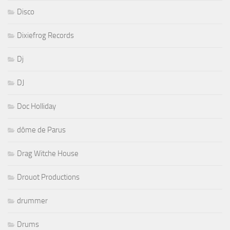
Disco
Dixiefrog Records
Dj
DJ
Doc Holliday
dôme de Parus
Drag Witche House
Drouot Productions
drummer
Drums