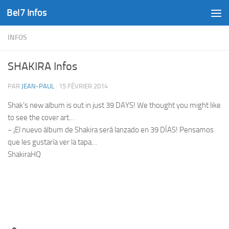
Bel7 Infos
Skip to content
INFOS
SHAKIRA Infos
PAR
JEAN-PAUL
·
15 FÉVRIER 2014
Shak’s new album is out in just 39 DAYS! We thought you might like
to see the cover art…
~ ¡El nuevo álbum de Shakira será lanzado en 39 DÍAS! Pensamos
que les gustaría ver la tapa…
ShakiraHQ