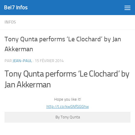
Bel7 Infos
Skip to content
INFOS
Tony Qunta performs ‘Le Clochard’ by Jan
Akkerman
PAR
JEAN-PAUL
·
15 FÉVRIER 2014
Tony Qunta performs ‘Le Clochard’ by
Jan Akkerman
Hope you like it!
http://t.co/kwGNfGGGhw
By Tony Qunta