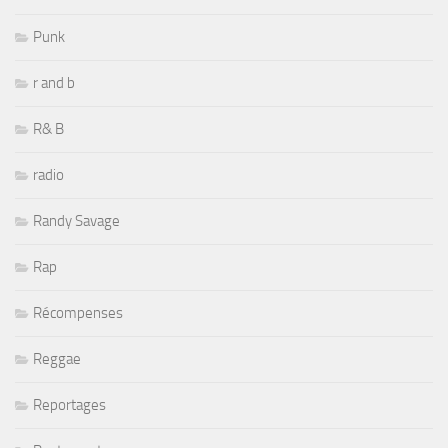
Punk
r and b
R& B
radio
Randy Savage
Rap
Récompenses
Reggae
Reportages