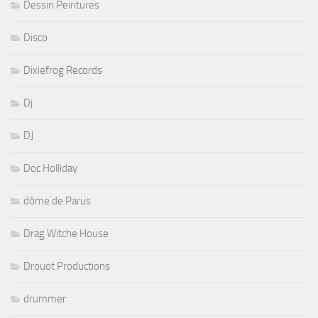
Dessin Peintures
Disco
Dixiefrog Records
Dj
DJ
Doc Holliday
dôme de Parus
Drag Witche House
Drouot Productions
drummer