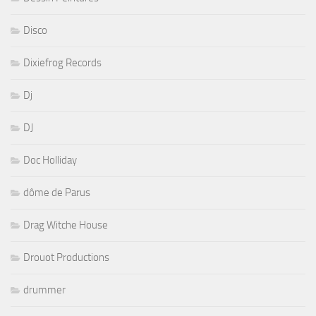
Disco
Dixiefrog Records
Dj
DJ
Doc Holliday
dôme de Parus
Drag Witche House
Drouot Productions
drummer