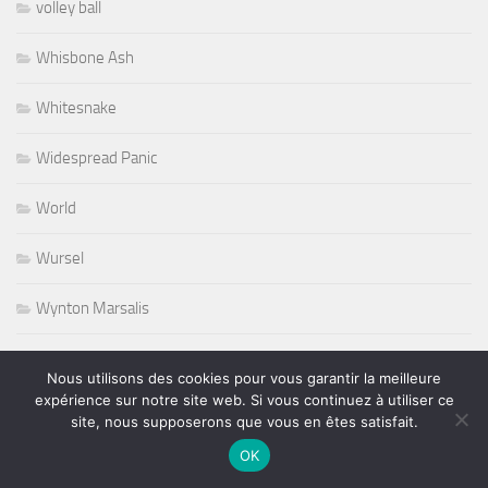
volley ball
Whisbone Ash
Whitesnake
Widespread Panic
World
Wursel
Wynton Marsalis
Yesterday and Today
Nous utilisons des cookies pour vous garantir la meilleure
expérience sur notre site web. Si vous continuez à utiliser ce
site, nous supposerons que vous en êtes satisfait.
OK
PLUS