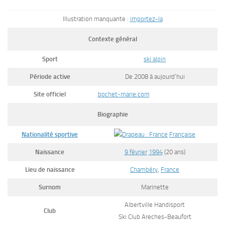
Illustration manquante :
importez-la
Contexte général
Sport
ski alpin
Période active
De 2008 à aujourd’hui
Site officiel
bochet-marie.com
Biographie
Nationalité sportive
Française
Naissance
9 février
1994
(20 ans)
Lieu de naissance
Chambéry
,
France
Surnom
Marinette
Albertville Handisport
Club
Ski Club Areches-Beaufort