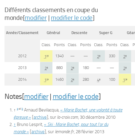
Différents classements en coupe du
monde[
modifier
|
modifier le code
]
Année/Classement
Général
Descente
Super G
Géan
Class.
Points
Class.
Points
Class.
Points
Class.
P
2012
1340
—
—
330
re
e
e
1
2
2
2013
880
180
—
—
e
e
e
2
2
2
2014
1460
280
100
re
e
e
re
1
2
4
1
Notes[
modifier
|
modifier le code
]
a
et
b
↑
Arnaud Bevilacqua,
«
Marie Bochet, une volonté à toute
épreuve
»
[
archive
]
, sur
la-croix.com
,‎ 30 décembre 2010
↑
Bruno Lesprit,
«
Ski : Marie Bochet, pour tout l’or du
monde
»
[
archive
]
, sur
lemonde.fr
,‎ 28 février 2013