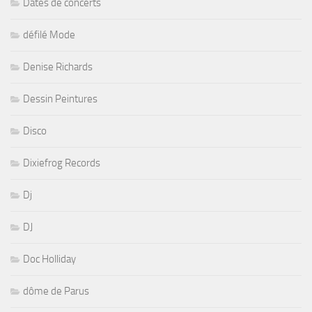
Dates de concerts
défilé Mode
Denise Richards
Dessin Peintures
Disco
Dixiefrog Records
Dj
DJ
Doc Holliday
dôme de Parus