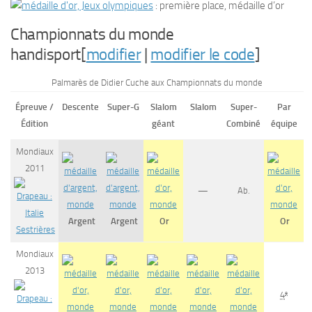
: première place, médaille d’or
Championnats du monde
handisport[
modifier
|
modifier le code
]
Palmarès de Didier Cuche aux Championnats du monde
Épreuve /
Descente
Super-G
Slalom
Slalom
Super-
Par
Édition
géant
Combiné
équipe
Mondiaux
2011
—
Ab.
Argent
Argent
Or
Or
Sestrières
Mondiaux
2013
e
4