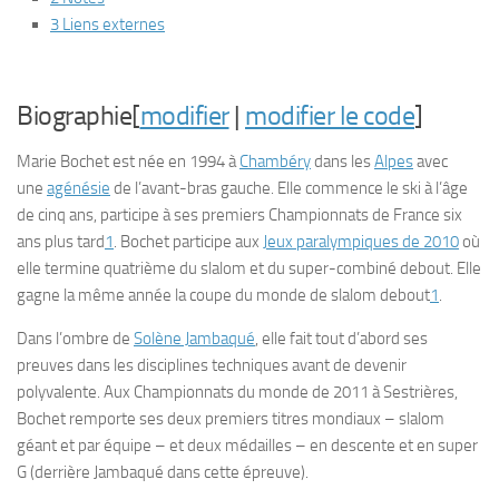
3 Liens externes
Biographie[
modifier
|
modifier le code
]
Marie Bochet est née en 1994 à
Chambéry
dans les
Alpes
avec
une
agénésie
de l’avant-bras gauche. Elle commence le ski à l’âge
de cinq ans, participe à ses premiers Championnats de France six
ans plus tard
1
. Bochet participe aux
Jeux paralympiques de 2010
où
elle termine quatrième du slalom et du super-combiné debout. Elle
gagne la même année la coupe du monde de slalom debout
1
.
Dans l’ombre de
Solène Jambaqué
, elle fait tout d’abord ses
preuves dans les disciplines techniques avant de devenir
polyvalente. Aux Championnats du monde de 2011 à Sestrières,
Bochet remporte ses deux premiers titres mondiaux – slalom
géant et par équipe – et deux médailles – en descente et en super
G (derrière Jambaqué dans cette épreuve).