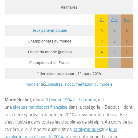
Palmarès
Or
Arg.
Bro.
Jeux paralympiques
4
0
0
Championnats du monde
7
2
0
Coupe du monde (globes)
4
2
0
Championnat de France
–
–
–
*
Dernière mise à jour : 14 mars 2014
modifier
Marie Bochet
, née le
9 février
1994
à
Chambéry
, est
une
skieuse
handisport
française
dans la catégorie « Debout » dont
la carrière sportive a débuté en 2010 au niveau international. Elle
s’est illustrée dans toutes les disciplines de ski alpin. Au cours de sa
carrière, elle remporte quatre titres
paralympiques
aux
Jeux
paralympiques d’hiver de 2014
en descente, super G, super