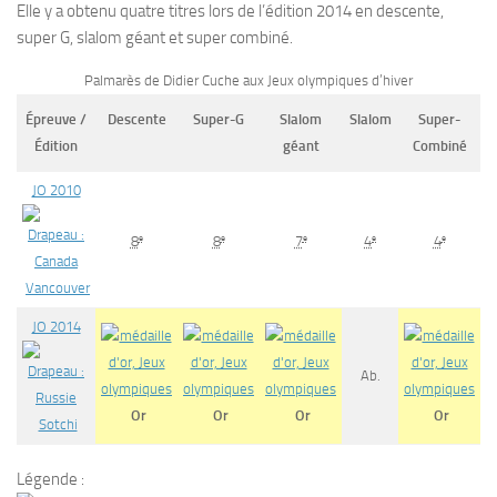
Elle y a obtenu quatre titres lors de l’édition 2014 en descente,
super G, slalom géant et super combiné.
Palmarès de Didier Cuche aux Jeux olympiques d’hiver
Épreuve /
Descente
Super-G
Slalom
Slalom
Super-
Édition
géant
Combiné
JO 2010
e
e
e
e
e
8
8
7
4
4
Vancouver
JO 2014
Ab.
Or
Or
Or
Or
Sotchi
Légende :