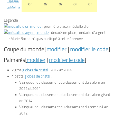
Or
Or
Or
Or
Or
La Molina
Légende :
: première place, médaille d’or
: deuxième place, médaille d’argent
— : Marie Bochetn’a pas participé à cette épreuve
Coupe du monde[
modifier
|
modifier le code
]
Palmarès[
modifier
|
modifier le code
]
2
gros
globes de cristal
: 2012 et 2014.
4
petits
globes de cristal
:
Vainqueur du classement du classement du slalom en
2012 et 2014.
Vainqueur du classement du classement du slalom géant
en 2014.
Vainqueur du classement du classement du combiné en
2012.