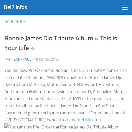
Bel7 Infos
Skip to content
HARD ROCK
Ronnie James Dio Tribute Album « This Is
Your Life »
PAR
JEAN-PAUL
·
19 MARS 2014
You can now Pre-Order the Ronnie James Dio Tribute Album « This
Is Your Life » featuring AMAZING renditions of Ronnie James Dio
classics from Metallica, Motörhead with Biff Byford, Halestorm,
Anthrax, Rob Halford, Corey Taylor, Tenacious D, Adrenaline Mob,
Scorpions and more fantastic artists! 100% of the monies received
from this album by the Ronnie James Dio Stand Up And Shout
Cancer Fund goes directly into cancer research! Order the album at
a VERY SPECIAL PRICE here:
http://smarturl.it/diotrib