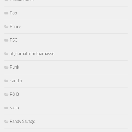
Pop
Prince
PSG
pt journal montparnasse
Punk
r and b
R& B
radio
Randy Savage