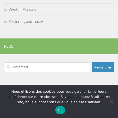
Wynton Marsalis
Yesterday and Today
PLUS
Rechercher :
ÉTIQUETTES
Nous utilisons des cookies pour vous garantir la meilleure
blues
batteur
adam bomb
expérience sur notre site web. Si vous continuez à utiliser ce
beatles
amar sundy
blues rock
site, nous supposerons que vous en êtes satisfait.
chanteur
duc des lombards
bootleneck
chanteuse
coltrane
erick bamy
OK
glenn hughes
expo music
femme de george harrison
festival
golf drouot
groupe