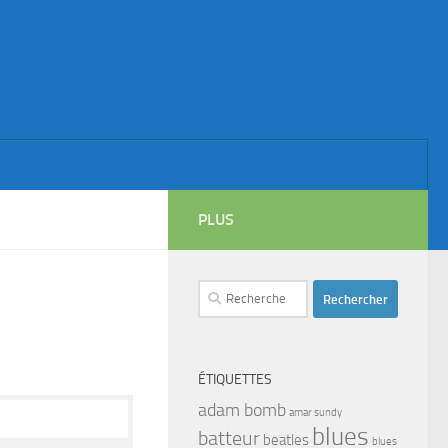
PLUS
Rechercher :
ÉTIQUETTES
adam bomb
amar sundy
blues
batteur
beatles
blues