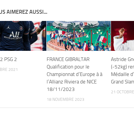
S AIMEREZ AUSSI...
 2 PSG 2
FRANCE GIBRALTAR
Astride Gn
Qualification pour le
(-52kg) re
BRE 2021
Championnat d’Europe à à
Médaille d
l’Allianz Riviera de NICE
Grand Sla
18/11/2023
21 OCTOBRE
18 NOVEMBRE 2023