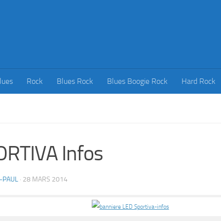
lues
Rock
Blues Rock
Blues Boogie Rock
Hard Rock
RTIVA Infos
-PAUL
·
28 MARS 2014