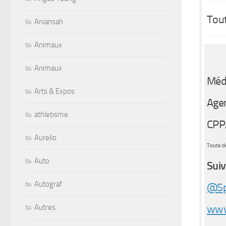
Tout
Aniansah
Animaux
Animaux
Médi
Arts & Expos
Agen
athletisme
CPP
Aurelio
Toute de
Auto
Suiv
Autograf
@Sp
www
Autres