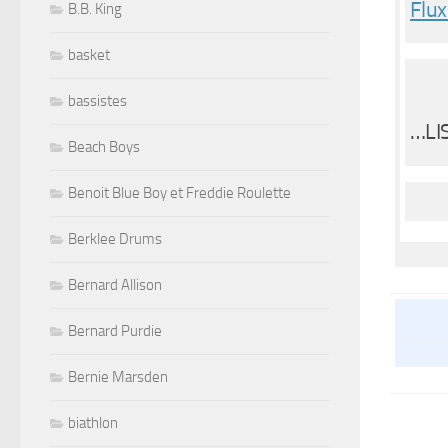
Flux
B.B. King
basket
bassistes
…LI
Beach Boys
Benoit Blue Boy et Freddie Roulette
Berklee Drums
Bernard Allison
Bernard Purdie
Bernie Marsden
biathlon