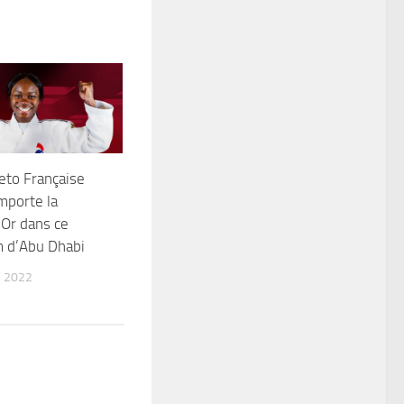
eto Française
mporte la
’Or dans ce
m d’Abu Dhabi
 2022