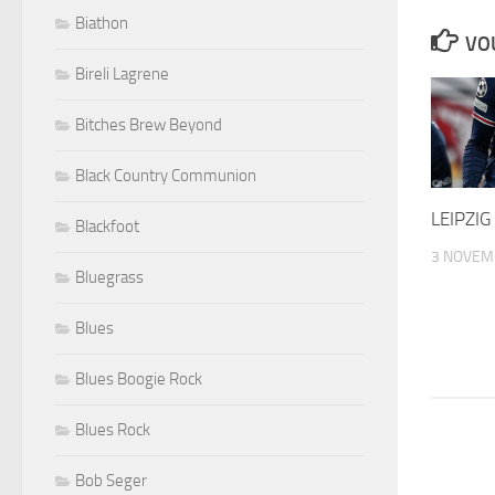
Biathon
VOU
Bireli Lagrene
Bitches Brew Beyond
Black Country Communion
LEIPZIG
Blackfoot
3 NOVEM
Bluegrass
Blues
Blues Boogie Rock
Blues Rock
Bob Seger