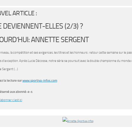
VEL ARTICLE :
 DEVIENNENT-ELLES (2/3) ?
OURD’HUI: ANNETTE SERGENT
niveau, la compétition et ses exigences, les titres et les honneurs : retour cette semaine sur le pas
s d’exception. Après Lucie Décosse, notre série se poursuit avec la double championne du monde
e Sergent (…)
z la lecture sur
www.sportiva-infos.com
 réservé aux abonné-e-s
abonner c’est ici