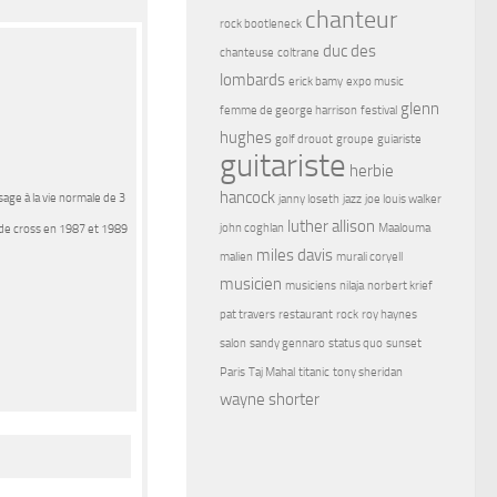
chanteur
rock bootleneck
duc des
chanteuse
coltrane
lombards
erick bamy
expo music
glenn
femme de george harrison
festival
hughes
golf drouot
groupe
guiariste
guitariste
herbie
hancock
sage à la vie normale de 3
janny loseth
jazz
joe louis walker
luther allison
john coghlan
Maalouma
 de cross en 1987 et 1989
miles davis
malien
murali coryell
musicien
musiciens
nilaja
norbert krief
pat travers
restaurant
rock
roy haynes
salon
sandy gennaro
status quo
sunset
Paris
Taj Mahal
titanic
tony sheridan
wayne shorter