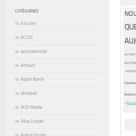
CATÉGORIES
NOU
A la une
QUE
AC/DC
AUJ
accordeoniste
Le haut-
sportive
Acteurs
: Annett
Adam Bomb
Continue
afrobeat
Article
–
Pour s’
Al Di Meola
Alice Cooper
Angus Young