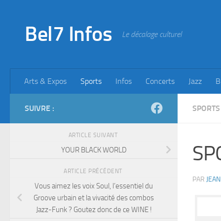
Skip to content
Bel7 Infos
Le décalage culturel
Arts & Expos
Sports
Infos
Concerts
Jazz
B
SUIVRE :
SPORTS
ARTICLE SUIVANT
SPO
YOUR BLACK WORLD
ARTICLE PRÉCÉDENT
PAR
JEAN
Vous aimez les voix Soul, l’essentiel du
Groove urbain et la vivacité des combos
Jazz-Funk ? Goutez donc de ce WINE !