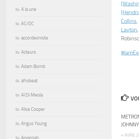
(Washin
A la une
(Hendri
Collins
,
AC/DC
Layton
accordeoniste
Robins
Acteurs
‪#‎IamEx
Adam Bomb
afrobeat
Al Di Meola
VOU
Alice Cooper
METRON
Angus Young
JOHNNY
4 AVRIL 
Aniansah