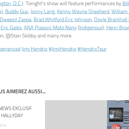
gton, D.C.)
. Tonight’s show will feature performances by
Bil
x)
,
Buddy Guy
,
Jonny Lang
,
Kenny Wayne Shepherd
,
William
Dweezil Zappa
,
Brad Whitford
,
Eric Johnson
,
Doyle Bramhall I
,
Eric Gales
,
ANA Popovic
,
Mato Nanji
(
Indigenous
),
Henri Bro
on, @Stan Skibby and many more.
perienced‬
Jimi Hendrix
‪#‎JimiHendrix‬
‪#‎HendrixTour‬
S AIMEREZ AUSSI...
EWS EXCLUSIF
 HALLYDAY
2014