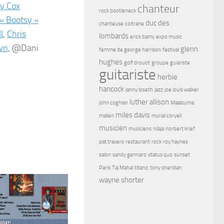
ly Cox
chanteur
rock bootleneck
 « Bootsy »
duc des
chanteuse
coltrane
I
,
Chris
lombards
erick bamy
expo music
wn
, @Dani
glenn
femme de george harrison
festival
hughes
golf drouot
groupe
guiariste
guitariste
herbie
hancock
janny loseth
jazz
joe louis walker
luther allison
john coghlan
Maalouma
miles davis
malien
murali coryell
musicien
musiciens
nilaja
norbert krief
pat travers
restaurant
rock
roy haynes
salon
sandy gennaro
status quo
sunset
Paris
Taj Mahal
titanic
tony sheridan
wayne shorter