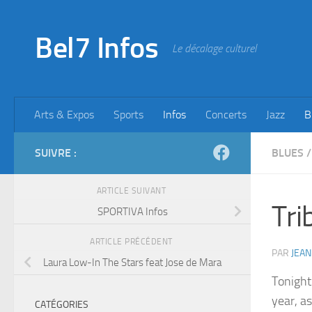
Skip to content
Bel7 Infos
Le décalage culturel
Arts & Expos
Sports
Infos
Concerts
Jazz
B
SUIVRE :
BLUES
/
ARTICLE SUIVANT
Tri
SPORTIVA Infos
ARTICLE PRÉCÉDENT
PAR
JEAN
Laura Low-In The Stars feat Jose de Mara
Tonight 
year, a
CATÉGORIES