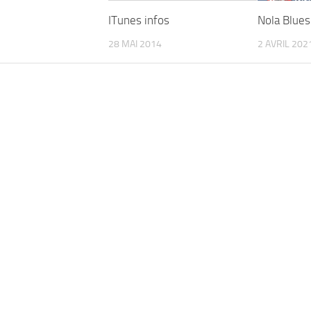
ITunes infos
Nola Blue
28 MAI 2014
2 AVRIL 202