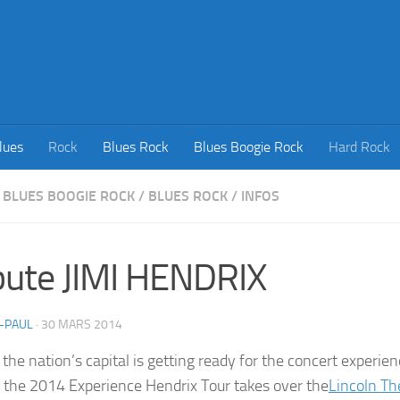
lues
Rock
Blues Rock
Blues Boogie Rock
Hard Rock
BLUES BOOGIE ROCK
/
BLUES ROCK
/
INFOS
bute JIMI HENDRIX
-PAUL
·
30 MARS 2014
the nation’s capital is getting ready for the concert experie
s the 2014 Experience Hendrix Tour takes over the
Lincoln Th