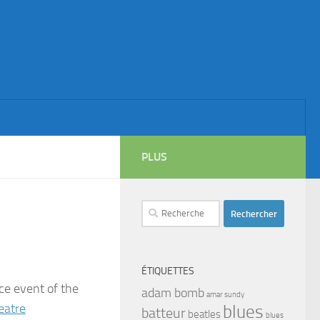
PLUS
Rechercher :
ÉTIQUETTES
nce event of the
adam bomb
amar sundy
eatre
blues
batteur
beatles
blues