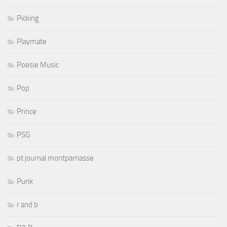
Picking
Playmate
Poesie Music
Pop
Prince
PSG
pt journal montparnasse
Punk
r and b