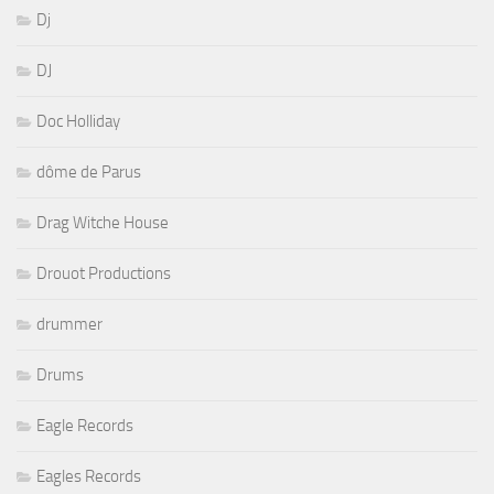
Dj
DJ
Doc Holliday
dôme de Parus
Drag Witche House
Drouot Productions
drummer
Drums
Eagle Records
Eagles Records