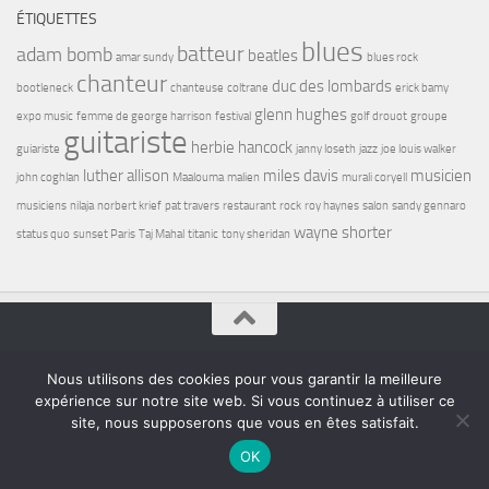
ÉTIQUETTES
blues
batteur
adam bomb
beatles
amar sundy
blues rock
chanteur
duc des lombards
bootleneck
chanteuse
coltrane
erick bamy
glenn hughes
expo music
femme de george harrison
festival
golf drouot
groupe
guitariste
herbie hancock
guiariste
janny loseth
jazz
joe louis walker
luther allison
miles davis
musicien
john coghlan
Maalouma
malien
murali coryell
musiciens
nilaja
norbert krief
pat travers
restaurant
rock
roy haynes
salon
sandy gennaro
wayne shorter
status quo
sunset Paris
Taj Mahal
titanic
tony sheridan
Bel7 Infos © 2026. Tous droits réservés.
Nous utilisons des cookies pour vous garantir la meilleure
Fièrement propulsé par
- Conçu par
Thème Hueman
expérience sur notre site web. Si vous continuez à utiliser ce
site, nous supposerons que vous en êtes satisfait.
OK