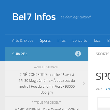
Skip to content
Bel7 Infos
Le décalage culturel
Arts & Expos
Sports
Infos
Concerts
Jazz
B
SUIVRE :
SPORTS
ARTICLE SUIVANT
SPO
CINÉ-CONCERT Dimanche 13 avril à
17h30 Magic Cinéma • À deux pas du
métro ! Rue du Chemin Vert • 93000
PAR
JEAN
Bobigny
ARTICLE PRÉCÉDENT
HANS WIJNEN My Own Downfall – Official