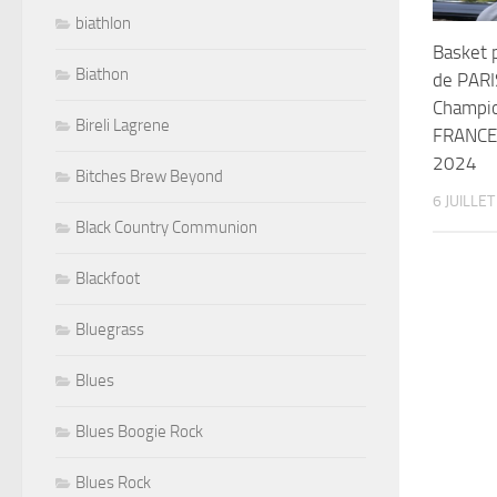
biathlon
Basket 
Biathon
de PAR
Champi
Bireli Lagrene
FRANCE 9
2024
Bitches Brew Beyond
6 JUILLE
Black Country Communion
Blackfoot
Bluegrass
Blues
Blues Boogie Rock
Blues Rock