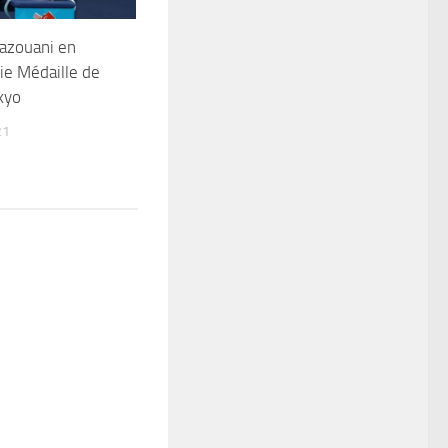
azouani en
lie Médaille de
kyo
21