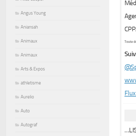
Médi
Angus Young
Agen
Aniansah
CPP
Animaux
Toute de
Suiv
Animaux
@Sp
Arts & Expos
www
athletisme
Flux
Aurelio
Auto
Autograf
…LI