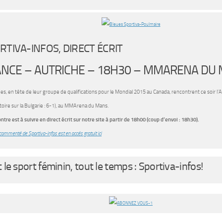
RTIVA-INFOS, DIRECT ÉCRIT
NCE – AUTRICHE – 18H30 – MMARENA DU
es, en tête de leur groupe de qualifications pour le Mondial 2015 au Canada, rencontrent ce soir l’A
ctoire sur la Bulgarie : 6-1), au MMArena du Mans.
ntre est à suivre en direct écrit sur notre site à partir de 18h00 (coup d’envoi : 18h30).
 commenté de Sportiva-infos est en accés gratuit ici
 le sport féminin, tout le temps : Sportiva-infos!