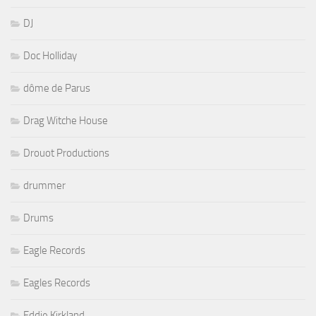
DJ
Doc Holliday
dôme de Parus
Drag Witche House
Drouot Productions
drummer
Drums
Eagle Records
Eagles Records
Eddie Kirkland