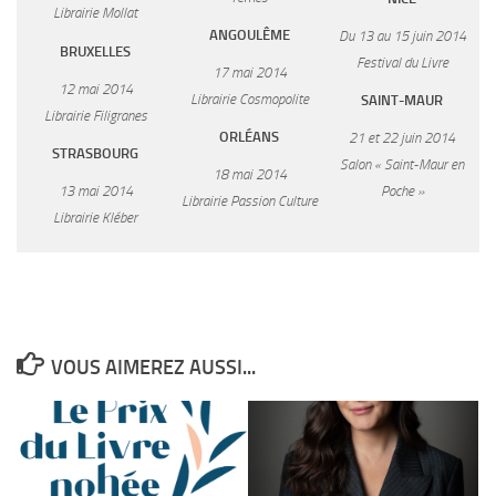
Librairie Mollat
ANGOULÊME
Du 13 au 15 juin 2014
BRUXELLES
Festival du Livre
17 mai 2014
12 mai 2014
Librairie Cosmopolite
SAINT-MAUR
Librairie Filigranes
ORLÉANS
21 et 22 juin 2014
STRASBOURG
Salon « Saint-Maur en
18 mai 2014
13 mai 2014
Poche »
Librairie Passion Culture
Librairie Kléber
VOUS AIMEREZ AUSSI...