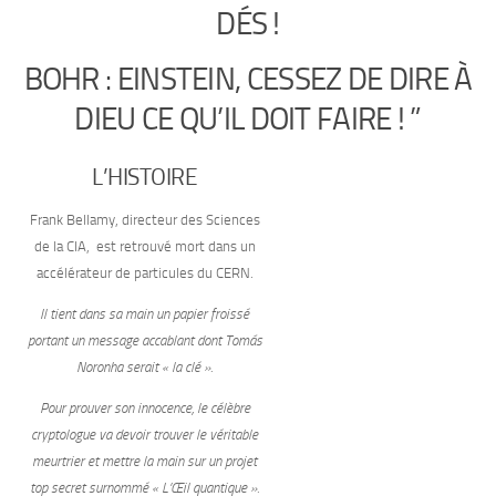
DÉS !
BOHR : EINSTEIN, CESSEZ DE DIRE À
DIEU CE QU’IL
DOIT FAIRE ! ”
L’HISTOIRE
Frank Bellamy, directeur des Sciences
de la CIA, est retrouvé mort dans un
accélérateur de particules du CERN.
Il tient dans sa main un papier froissé
portant un message accablant dont Tomás
Noronha serait « la clé ».
Pour prouver son innocence, le célèbre
cryptologue va devoir trouver le véritable
meurtrier et mettre la main sur un projet
top secret surnommé « L’Œil quantique ».