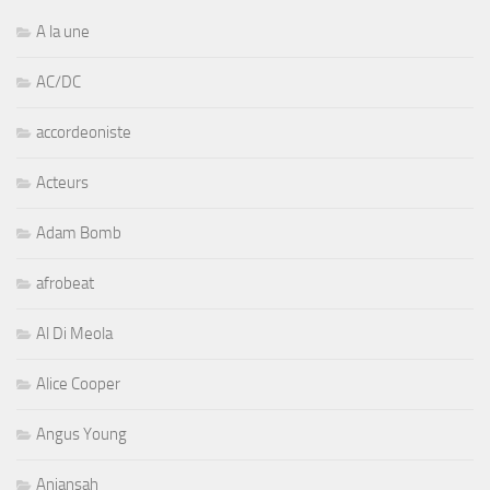
A la une
AC/DC
accordeoniste
Acteurs
Adam Bomb
afrobeat
Al Di Meola
Alice Cooper
Angus Young
Aniansah