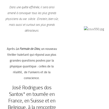
Dans une quête effrénée, il sera ainsi
amené à convoquer tous les plus grands
physiciens du
xx
e
siècle : Einstein, bien sûr,
mais aussi et surtout ses plus grands
détracteurs.
Après
La Formule de Dieu
, un nouveau
thriller haletant qui répond aux plus
grandes questions posées par la
physique quantique : celles de la
réalité, de l’univers et de la
conscience.
José Rodrigues dos
Santos* en tournée en
France, en Suisse et en
Belgique, à la rencontre