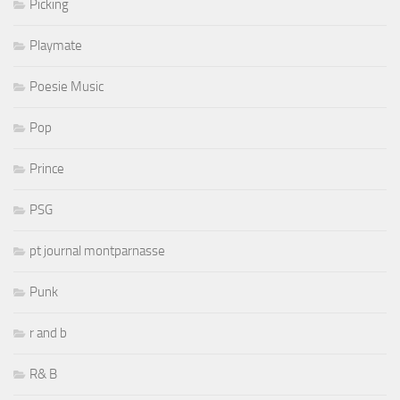
Picking
Playmate
Poesie Music
Pop
Prince
PSG
pt journal montparnasse
Punk
r and b
R& B