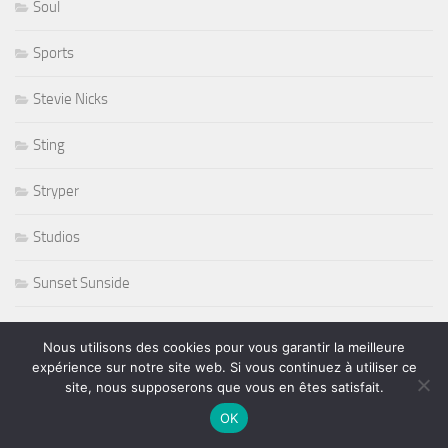
Soul
Sports
Stevie Nicks
Sting
Stryper
Studios
Sunset Sunside
Sunside
Nous utilisons des cookies pour vous garantir la meilleure
expérience sur notre site web. Si vous continuez à utiliser ce
Susan Tedeschi
site, nous supposerons que vous en êtes satisfait.
OK
Ted Curson