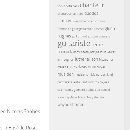
chanteur
rock bootleneck
duc des
chanteuse
coltrane
lombards
erick bamy
expo music
glenn
femme de george harrison
festival
hughes
golf drouot
groupe
guiariste
guitariste
herbie
hancock
janny loseth
jazz
joe louis walker
luther allison
john coghlan
Maalouma
miles davis
malien
murali coryell
musicien
musiciens
nilaja
norbert krief
pat travers
restaurant
rock
roy haynes
salon
sandy gennaro
status quo
sunset
Paris
Taj Mahal
titanic
tony sheridan
wayne shorter
ger, Nicolas Sanhes
e la Bastide Rose,