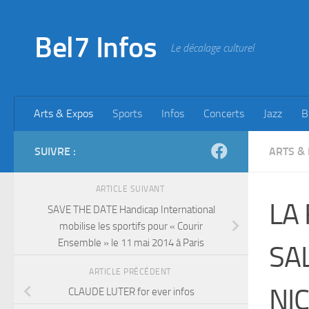
Skip to content
Bel7 Infos
Le décalage culturel
Arts & Expos
Sports
Infos
Concerts
Jazz
B
SUIVRE :
ARTS &
ARTICLE SUIVANT
LA
SAVE THE DATE Handicap International
mobilise les sportifs pour « Courir
Ensemble » le 11 mai 2014 à Paris
SA
ARTICLE PRÉCÉDENT
NI
CLAUDE LUTER for ever infos