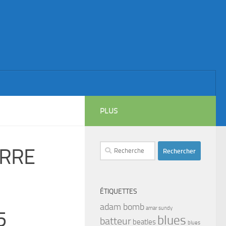
PLUS
Rechercher :
ERRE
ÉTIQUETTES
adam bomb
amar sundy
5
blues
batteur
beatles
blues