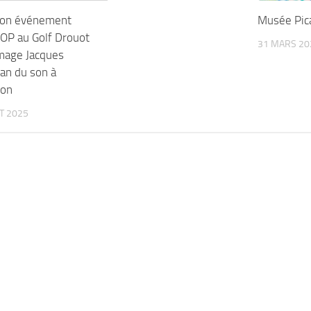
ion événement
Musée Pic
OP au Golf Drouot
31 MARS 20
age Jacques
an du son à
çon
ET 2025