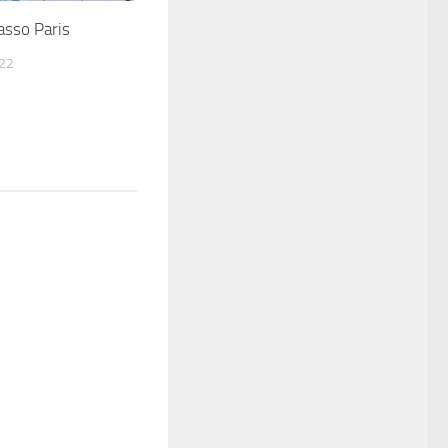
asso Paris
22