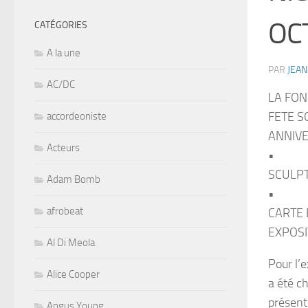
OC
CATÉGORIES
A la une
PAR
JEAN
AC/DC
LA FON
FETE S
accordeoniste
ANNIVE
Acteurs
•
SCULP
Adam Bomb
•
afrobeat
CARTE
EXPOSI
Al Di Meola
Pour l’
Alice Cooper
a été ch
présent
Angus Young