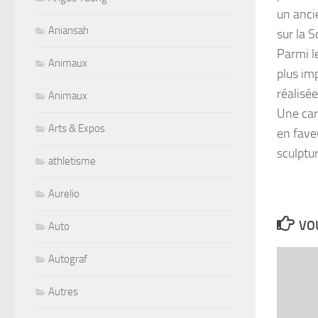
un anci
Aniansah
sur la S
Parmi le
Animaux
plus im
réalisée
Animaux
Une cart
Arts & Expos
en fave
sculptu
athletisme
Aurelio
VOU
Auto
Autograf
Autres