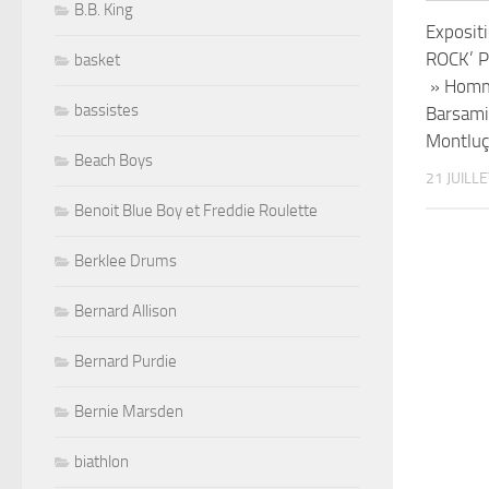
B.B. King
Exposit
ROCK’ P
basket
» Homm
bassistes
Barsami
Montlu
Beach Boys
21 JUILL
Benoit Blue Boy et Freddie Roulette
Berklee Drums
Bernard Allison
Bernard Purdie
Bernie Marsden
biathlon