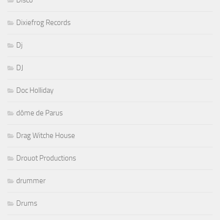
Dixiefrog Records
Dj
DJ
Doc Holliday
dôme de Parus
Drag Witche House
Drouot Productions
drummer
Drums