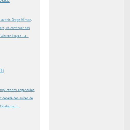
 avenir. Gregg Allman,
ers, va continuer ses
et Warren Hayes. Le…
rn
complications engendrées
st décédé des suites de
l’Alabama. Il…