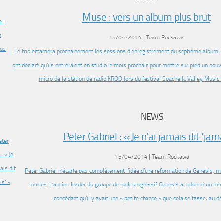
Muse : vers un album plus brut
15/04/2014 | Team Rockawa
Le trio entamera prochainement les sessions d’enregistrement du septième album.
ont déclaré qu’ils entreraient en studio le mois prochain pour mettre sur pied un nou
micro de la station de radio KROQ lors du festival Coachella Valley Music
NEWS
Peter Gabriel : « Je n’ai jamais dit ‘jam
15/04/2014 | Team Rockawa
Peter Gabriel n’écarte pas complètement l’idée d’une reformation de Genesis, 
minces. L’ancien leader du groupe de rock progressif Genesis a redonné un min
concédant qu’il y avait une « petite chance » que cela se fasse, au 