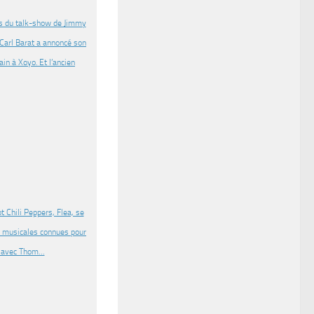
rs du talk-show de Jimmy
. Carl Barat a annoncé son
n à Xoyo. Et l’ancien
 Chili Peppers, Flea, se
és musicales connues pour
as avec Thom…