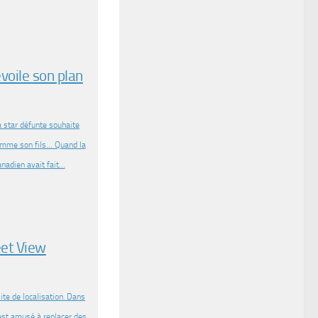
évoile son plan
a star défunte souhaite
 comme son fils… Quand la
canadien avait fait…
eet View
ite de localisation. Dans
’est amusé à replacer des