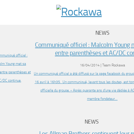
NEWS
Communiqué officiel : Malcolm Young m
entre parenthèses et AC/DC con
16/04/2014 | Team Rockawa
Un communiqué officiel a été diffusé sur la page facebook du group
16 avril à 16h35. Un communiqué, levant tous les doutes, est to
officielle du groupe. « Après quarante ans d’une vie dédiée à AC
membre fondateur…
NEWS
Les Allman Brothers continuent leur r