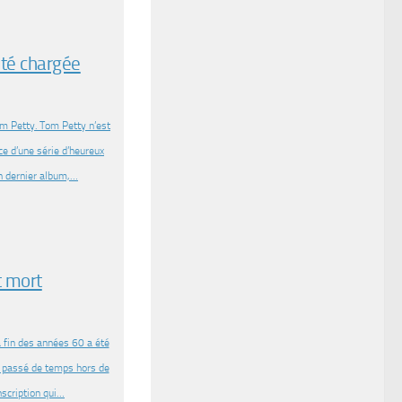
ité chargée
om Petty. Tom Petty n’est
ce d’une série d’heureux
on dernier album,…
t mort
la fin des années 60 a été
a passé de temps hors de
nscription qui…