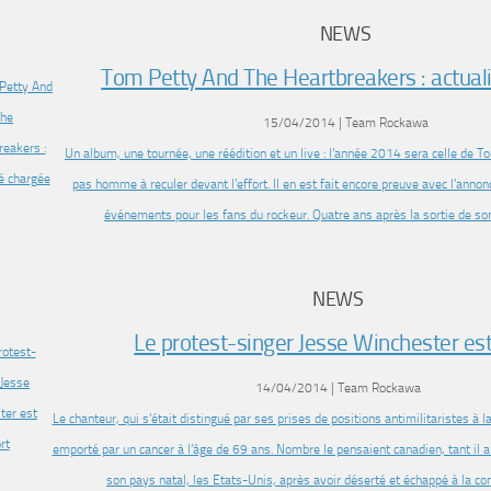
NEWS
Tom Petty And The Heartbreakers : actual
15/04/2014 | Team Rockawa
Un album, une tournée, une réédition et un live : l’année 2014 sera celle de T
pas homme à reculer devant l’effort. Il en est fait encore preuve avec l’annon
événements pour les fans du rockeur. Quatre ans après la sortie de s
NEWS
Le protest-singer Jesse Winchester es
14/04/2014 | Team Rockawa
Le chanteur, qui s’était distingué par ses prises de positions antimilitaristes à 
emporté par un cancer à l’âge de 69 ans. Nombre le pensaient canadien, tant il 
son pays natal, les Etats-Unis, après avoir déserté et échappé à la co