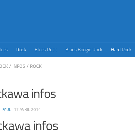
lues
Rock
Blues Rock
Blues Boogie Rock
Hard Rock
OCK
/
INFOS
/
ROCK
kawa infos
-PAUL
·
17 AVRIL 2014
kawa infos