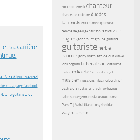
chanteur
rock bootleneck
duc des
chanteuse
coltrane
lombards
erick bamy
expo music
glenn
femme de george harrison
festival
hughes
golf drouot
groupe
guiariste
guitariste
et sa carrière
herbie
tinue.
hancock
janny loseth
jazz
joe louis walker
luther allison
john coghlan
Maalouma
miles davis
malien
murali coryell
e. Mise à jour : mercredi
musicien
musiciens
nilaja
norbert krief
mbé via la page facebook
pat travers
restaurant
rock
roy haynes
/DC, le guitariste et
salon
sandy gennaro
status quo
sunset
Paris
Taj Mahal
titanic
tony sheridan
wayne shorter
oute