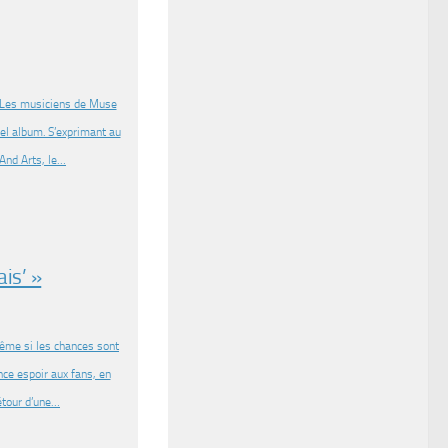
 Les musiciens de Muse
vel album. S’exprimant au
 And Arts, le…
ais’ »
même si les chances sont
ce espoir aux fans, en
détour d’une…