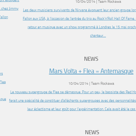
10/04/2014 | Team Rockawa
Les deux musiciens survivants de Nirvana évoquent leur ancien groupe lo
Fallon aux USA, à l’occasion de l’entrée du trio au Rock’n’Roll Hall Of Fame
retour en musique avec un show programmé à Londres le 15 mai prochai
chanteur…
NEWS
Mars Volta + Flea = Antemasque
10/04/2014 | Team Rockawa
Le nouveau supergroupe de Flea se démasque. Pour un peu, le bassiste des Red Hot
ferait une spécialité de constituer d’alléchants supergroupes avec des personnalit
leur éclectisme et leur goût pour l’expérimentation. Cela avait été le c
NEWS