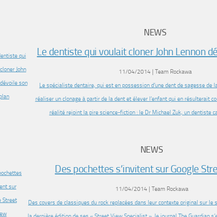
NEWS
Le dentiste qui voulait cloner John Lennon d
11/04/2014 | Team Rockawa
Le spécialiste dentaire, qui est en possession d’une dent de sagesse de l
réaliser un clonage à partir de la dent et élever l’enfant qui en résulterait
réalité rejoint la pire science-fiction : le Dr Michael Zuk, un dentiste 
NEWS
Des pochettes s’invitent sur Google Str
11/04/2014 | Team Rockawa
Des covers de classiques du rock replacées dans leur contexte original sur le s
la dernière édition de ses « Street View Specialist », le journal The Guardian s