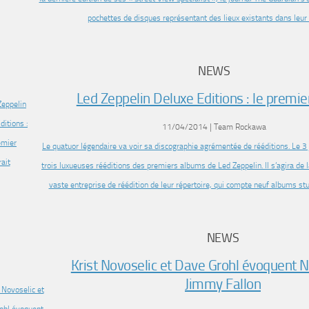
pochettes de disques représentant des lieux existants dans leu
NEWS
Led Zeppelin Deluxe Editions : le premier
11/04/2014 | Team Rockawa
Le quatuor légendaire va voir sa discographie agrémentée de rééditions. Le 3 j
trois luxueuses rééditions des premiers albums de Led Zeppelin. Il s’agira de 
vaste entreprise de réédition de leur répertoire, qui compte neuf albums st
NEWS
Krist Novoselic et Dave Grohl évoquent 
Jimmy Fallon