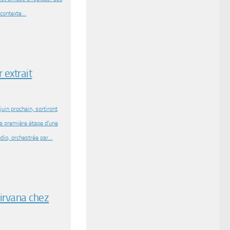
r contexte…
 extrait
uin prochain, sortiront
la première étape d’une
udio, orchestrée par…
Nirvana chez