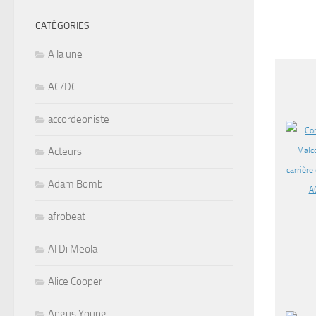
CATÉGORIES
A la une
AC/DC
accordeoniste
Acteurs
Adam Bomb
afrobeat
Al Di Meola
Alice Cooper
Angus Young