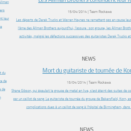
15/04/2014 | Team Rockawa
Les départs de Derek Trucks et Warren Haynes ne remettent pas en cause leur
l’âme des Allman Brothers aujourd’hui, l’assure : son groupe, les Allman Broth
activités, malgré les défections successives des guitaristes Derek Trucks 
NEWS
Mort du guitariste de tournée de Ko
15/04/2014 | Team Rockawa
Shane Gibson, qui épaulait le groupe de metal en live, s’est éteint des suites de 
par un caillot de sang. Le guitariste de tournée du groupe de Bakersfield, Korn, e
complications dues à un caillot de sang à l’hôpital de Birmingham, dans 
NEWS