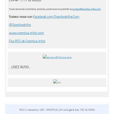
CPPAP: 1117 W 90626
Toute demande d’article(s), photo(s), partenariat et publicité sur
contact@sportiva-infos.com
Suivez-nous sur :
Facebook.com/SportivaInfosCom
@SportivaInfos
www.sportiva-infos.com
Flux RSS de Sportiva-infos
…LISEZ AUSSI…
©2014 Interactiva / dfO – SPORTIVA | 26 rue Eugène Süe, 75018, PARIS