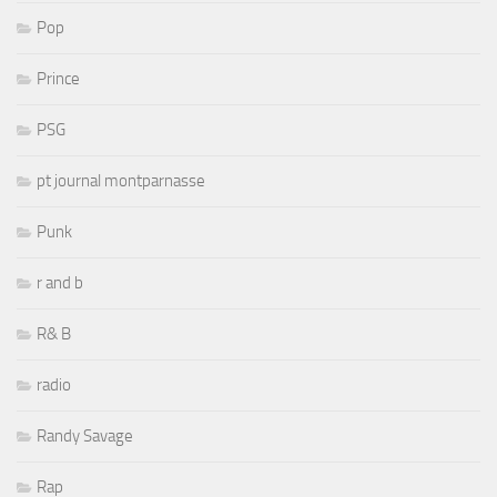
Pop
Prince
PSG
pt journal montparnasse
Punk
r and b
R& B
radio
Randy Savage
Rap