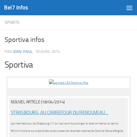
Bel7 Infos
Skip to content
SPORTS
Sportiva infos
PAR
JEAN-PAUL
·
18 AVRIL 2014
Sportiva
NOUVEL ARTICLE (18/04/2014)
STRASBOURG, AU CARREFOUR DU RENOUVEAU…
Les Internationaux de Strasbourg (17-24 mai) vont-ils prolonger le réveil printanier du tennis
féminin tricolore qui a repris des couleurs avec les récentes victoires de Caroline Garcia à Bogota