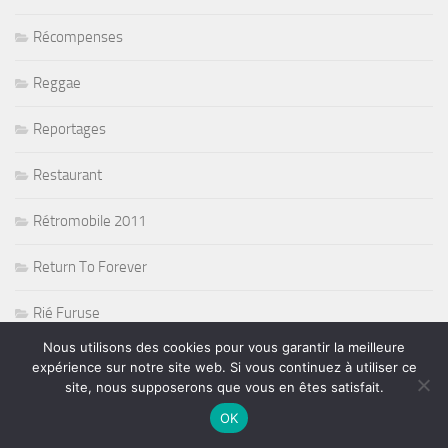
Récompenses
Reggae
Reportages
Restaurant
Rétromobile 2011
Return To Forever
Rié Furuse
Nous utilisons des cookies pour vous garantir la meilleure
Ringo Starr and his all band
expérience sur notre site web. Si vous continuez à utiliser ce
site, nous supposerons que vous en êtes satisfait.
Risque de pluie sur la F1
OK