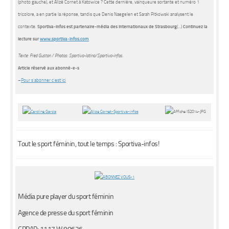
(photo gauche), et Alizé Cornet à Katowice ? Cette dernière, vainqueure sortante et numéro 1
tricolore, a en partie la réponse, tandis que Denis Naegelen et Sarah Pitkowski analysent le
contexte.
Sportiva-infos est partenaire-média des Internationaux de Strasbourg
(…)
Continuez la
lecture sur
www.sportiva-infos.com
Texte: Fred Guston / Photos: Sportiva-latina/Sportiva-infos
.
Article réservé aux abonné-e-s
–
Pour s’abonner c’est ici
Tout le sport féminin, tout le temps : Sportiva-infos!
Média pure player du sport féminin
Agence de presse du sport féminin