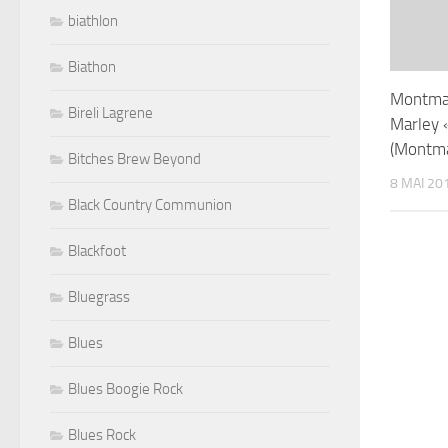
biathlon
Biathon
Montmar
Bireli Lagrene
Marley «
(Montma
Bitches Brew Beyond
8 MAI 20
Black Country Communion
Blackfoot
Bluegrass
Blues
Blues Boogie Rock
Blues Rock