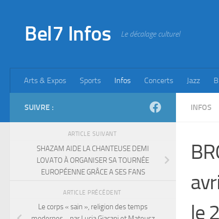
Skip to content
Bel7 Infos
Le décalage culturel
Arts & Expos
Sports
Infos
Concerts
Jazz
B
SUIVRE :
INFOS
ARTICLE SUIVANT
BRO
SHAZAM AIDE LA CHANTEUSE DEMI
LOVATO À ORGANISER SA TOURNÉE
EUROPÉENNE GRÂCE A SES FANS
avr
ARTICLE PRÉCÉDENT
le 2
Le corps « sain », religion des temps
modernes… par Lucia Giacani et Mateusz