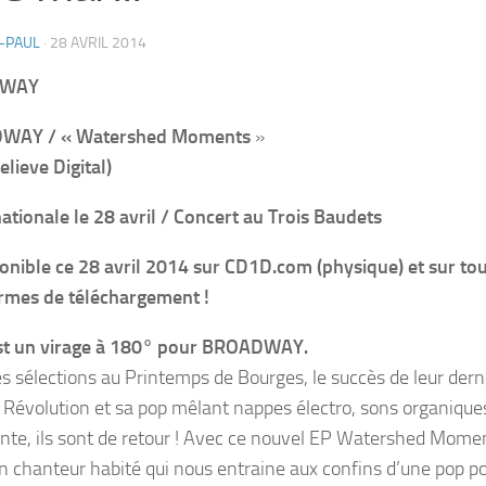
-PAUL
·
28 AVRIL 2014
DWAY
WAY / « Watershed Moments
»
lieve Digital)
nationale le 28 avril / Concert au Trois Baudets
onible ce 28 avril 2014 sur CD1D.com (physique) et sur tou
rmes de téléchargement !
st un virage à 180° pour BROADWAY.
es sélections au Printemps de Bourges, le succès de leur dern
Révolution et sa pop mêlant nappes électro, sons organiques
nte, ils sont de retour ! Avec ce nouvel EP Watershed Momen
un chanteur habité qui nous entraine aux confins d’une pop po