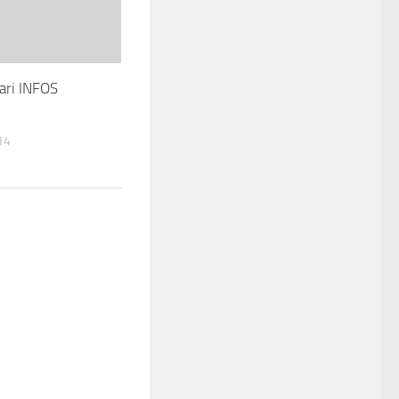
gari INFOS
14