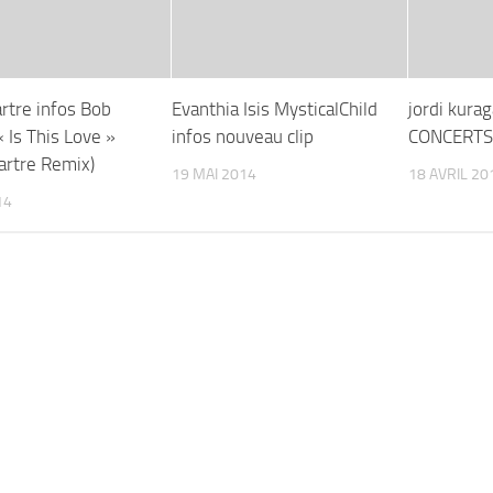
tre infos Bob
Evanthia Isis MysticalChild
jordi kura
 Is This Love »
infos nouveau clip
CONCERTS
rtre Remix)
19 MAI 2014
18 AVRIL 20
14