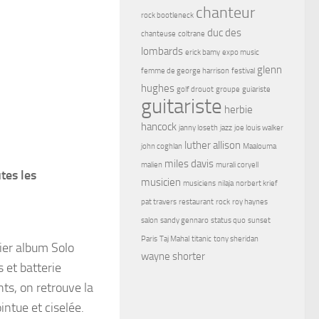
chanteur
rock bootleneck
duc des
chanteuse
coltrane
lombards
erick bamy
expo music
glenn
femme de george harrison
festival
hughes
golf drouot
groupe
guiariste
guitariste
herbie
hancock
janny loseth
jazz
joe louis walker
luther allison
john coghlan
Maalouma
miles davis
malien
murali coryell
tes les
musicien
musiciens
nilaja
norbert krief
pat travers
restaurant
rock
roy haynes
salon
sandy gennaro
status quo
sunset
Paris
Taj Mahal
titanic
tony sheridan
ier album Solo
wayne shorter
 et batterie
ts, on retrouve la
intue et ciselée.