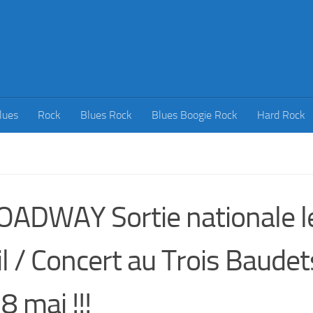
lues
Rock
Blues Rock
Blues Boogie Rock
Hard Rock
ADWAY Sortie nationale l
il / Concert au Trois Baudet
8 mai !!!