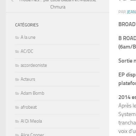
Chmura
PAR
JEAN
BROA
CATÉGORIES
A la une
B ROAD
(6am/Be
AC/DC
Sortie 
accordeoniste
EP disp
Acteurs
platefo
Adam Bomb
2014 e
Après l
afrobeat
System 
Al Di Meola
trancha
voix d’
Alice Cooper