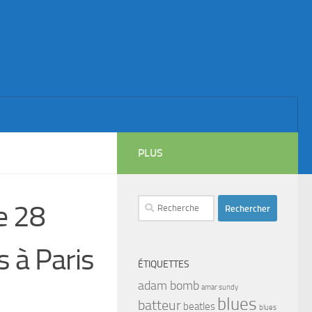
PLUS
Rechercher :
e 28
s à Paris
ÉTIQUETTES
adam bomb
amar sundy
blues
batteur
beatles
blues