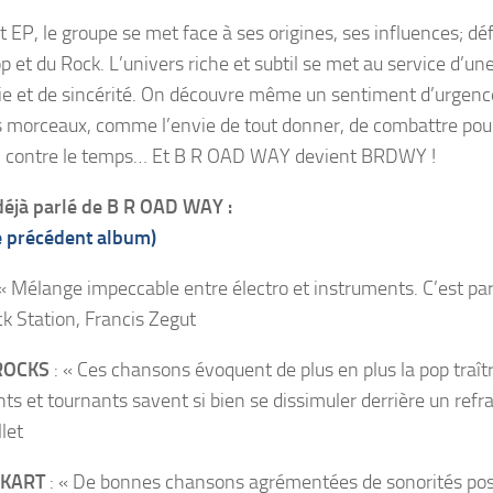
t EP, le groupe se met face à ses origines, ses influences; dé
op et du Rock. L’univers riche et subtil se met au service d’u
ie et de sincérité. On découvre même un sentiment d’urgen
s morceaux, comme l’envie de tout donner, de combattre pou
fi contre le temps… Et B R OAD WAY devient BRDWY !
 déjà parlé de B R OAD WAY
:
e précédent album)
« Mélange impeccable entre électro et instruments. C’est parf
k Station, Francis Zegut
ROCKS
: « Ces chansons évoquent de plus en plus la pop traîtr
ts et tournants savent si bien se dissimuler derrière un refra
let
IKART
: « De bonnes chansons agrémentées de sonorités pos