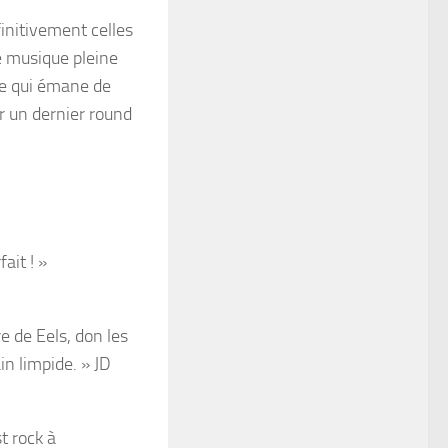
finitivement celles
ne musique pleine
ce qui émane de
r un dernier round
ait ! »
e de Eels, don les
in limpide. » JD
t rock à