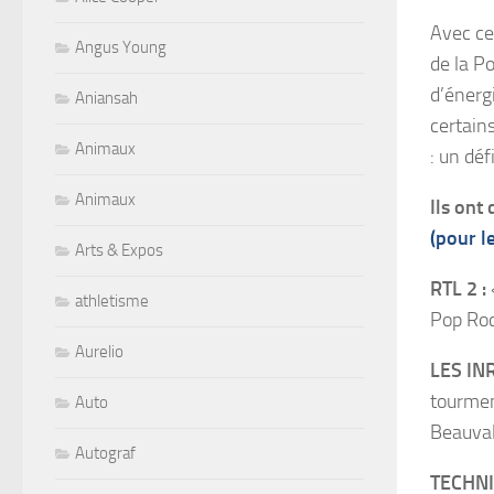
Avec ce
Angus Young
de la P
d’énerg
Aniansah
certain
Animaux
: un dé
Animaux
Ils ont
(pour l
Arts & Expos
RTL 2
:
athletisme
Pop Roc
Aurelio
LES IN
tourmen
Auto
Beauval
Autograf
TECHN