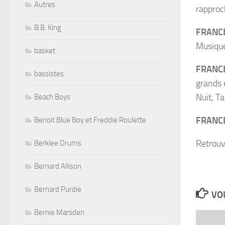
Autres
rapproc
B.B. King
FRANCE
Musique
basket
FRANCE
bassistes
grands 
Nuit, T
Beach Boys
FRANCE
Benoit Blue Boy et Freddie Roulette
Retrouv
Berklee Drums
Bernard Allison
Bernard Purdie
VOU
Bernie Marsden