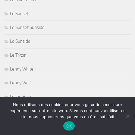
Le Sunset
Le Sunset Sunside
Le Sunside
Le Triton
Lenny White
Lenny Wolf
Levon Helm
Nous utilisons des cookies pour vous garantir la meilleure
Lindsey Buckingham
expérience sur notre site web. Si vous continuez à utiliser ce
site, nous supposerons que vous en êtes satisfait.
Lisa Hannah
OK