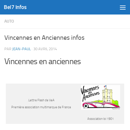
Bel7 Infos
Skip to content
AUTO
Vincennes en Anciennes infos
PAR
JEAN-PAUL
·
30 AVRIL 2014
Vincennes en anciennes
.
Lettre Flash de VeA
Première association multimarque de France
Association loi 1901