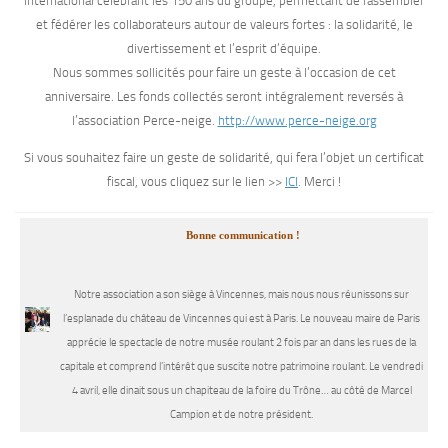
international célébrant les 150 ans du groupe, permettant de rassembler
et fédérer les collaborateurs autour de valeurs fortes : la solidarité, le
divertissement et l’esprit d’équipe.
Nous sommes sollicités pour faire un geste à l’occasion de cet
anniversaire. Les fonds collectés seront intégralement reversés à
l’association Perce-neige.
http://www.perce-neige.org
Si vous souhaitez faire un geste de solidarité, qui fera l’objet un certificat
fiscal, vous cliquez sur le lien >>
ICI
. Merci !
Bonne communication !
Notre association a son siège à Vincennes, mais nous nous réunissons sur
l’esplanade du château de Vincennes qui est à Paris. Le nouveau maire de Paris
apprécie le spectacle de notre musée roulant 2 fois par an dans les rues de la
capitale et comprend l’intérêt que suscite notre patrimoine roulant. Le vendredi
4 avril, elle dinait sous un chapiteau de la foire du Trône… au côté de Marcel
Campion et de notre président.