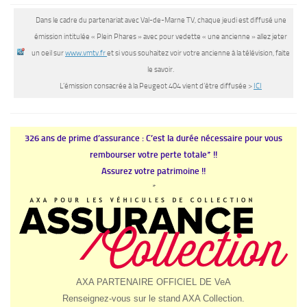
Dans le cadre du partenariat avec Val-de-Marne TV, chaque jeudi est diffusé une
émission intitulée « Plein Phares » avec pour vedette « une ancienne » allez jeter
un oeil sur
www.vmtv.fr
et si vous souhaitez voir votre ancienne à la télévision, faite
le savoir.
L’émission consacrée à la Peugeot 404 vient d’être diffusée >
ICI
326 ans de prime d’assurance : C’est la durée nécessaire pour vous
rembourser votre perte totale* !!
Assurez votre patrimoine !!
*
AXA PARTENAIRE OFFICIEL DE VeA
Renseignez-vous sur le stand AXA Collection.