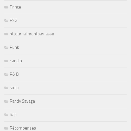
Prince
PSG
pt journal montparnasse
Punk
r and b
R& B
radio
Randy Savage
Rap
Récompenses