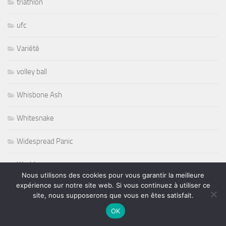
triathlon
ufc
Variété
volley ball
Whisbone Ash
Whitesnake
Widespread Panic
World
Nous utilisons des cookies pour vous garantir la meilleure
expérience sur notre site web. Si vous continuez à utiliser ce
Wursel
site, nous supposerons que vous en êtes satisfait.
Wynton Marsalis
OK