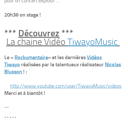
pour un concert explosif
.
..
2
0
h
on stage !
30
*
**
Découvrez
***
La chaine Vidéo
TiwayoMusic
Le «
Rockumentaire
« et les dernières
Vidéos
Tiwayo
réalisées par le talentueux réalisateur
Nicolas
Blusson
! :
http://www.youtube.com/user/TiwayoMusic/videos
Merci et à bientôt !
—
* * * * *