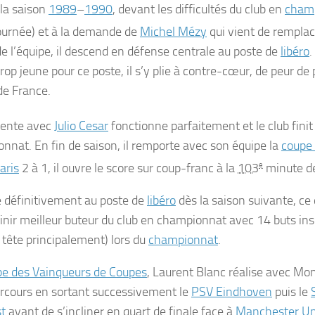
 la saison
1989
–
1990
, devant les difficultés du club en
cham
ournée) et à la demande de
Michel Mézy
qui vient de rempla
 de l’équipe, il descend en défense centrale au poste de
libéro
.
rop jeune pour ce poste, il s’y plie à contre-cœur, de peur de
de France.
tente avec
Julio Cesar
fonctionne parfaitement et le club fini
nnat. En fin de saison, il remporte avec son équipe la
coupe
aris
2 à 1, il ouvre le score sur coup-franc à la
103
e
minute de
xe définitivement au poste de
libéro
dès la saison suivante, ce
finir meilleur buteur du club en championnat avec 14 buts insc
a tête principalement) lors du
championnat
.
e des Vainqueurs de Coupes
, Laurent Blanc réalise avec Mon
rcours en sortant successivement le
PSV Eindhoven
puis le
t
avant de s’incliner en quart de finale face à
Manchester Un