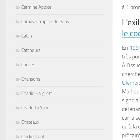
à 1 pro
Carmine Appice
L’exi
Carnaval tropical de Paris
le co
Catch
En
199
Catcheurs
très por
À l’iss
Causes
cherche
Chansons
Olympi
Malheur
Charlie Hargrett
signe al
Charlotte Yanni
défensi
car la 
Chateaux
qu’à la 
précaire
Chickenfoot