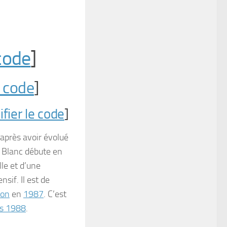
code
]
e code
]
fier le code
]
0 après avoir évolué
t Blanc débute en
lle et d’une
sif. Il est de
ion
en
1987
. C’est
rs 1988
.