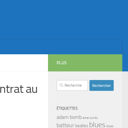
PLUS
Rechercher :
ntrat au
ÉTIQUETTES
adam bomb
amar sundy
blues
batteur
beatles
blues