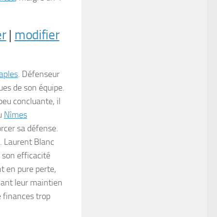
er
|
modifier
aples
. Défenseur
ques de son équipe.
peu concluante, il
au
Nîmes
orcer sa défense.
n. Laurent Blanc
 son efficacité
t en pure perte,
vant leur maintien
e finances trop