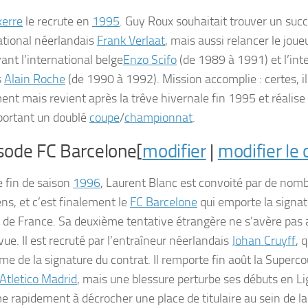
xerre
le recrute en
1995
. Guy Roux souhaitait trouver un suc
national néerlandais
Frank Verlaat
, mais aussi relancer le jou
ant l’international belge
Enzo Scifo
(de 1989 à 1991) et l’int
s
Alain Roche
(de 1990 à 1992). Mission accomplie : certes, il
ent mais revient après la trêve hivernale fin 1995 et réalise 
ortant un doublé
coupe
/
championnat
.
sode FC Barcelone[
modifier
|
modifier le
e fin de saison
1996
, Laurent Blanc est convoité par de nom
ns, et c’est finalement le
FC Barcelone
qui emporte la signat
e de France. Sa deuxième tentative étrangère ne s’avère pas 
ue. Il est recruté par l’entraîneur néerlandais
Johan Cruyff
, 
me de la signature du contrat. Il remporte fin août la Super
Atletico Madrid
, mais une blessure perturbe ses débuts en Lig
 rapidement à décrocher une place de titulaire au sein de la