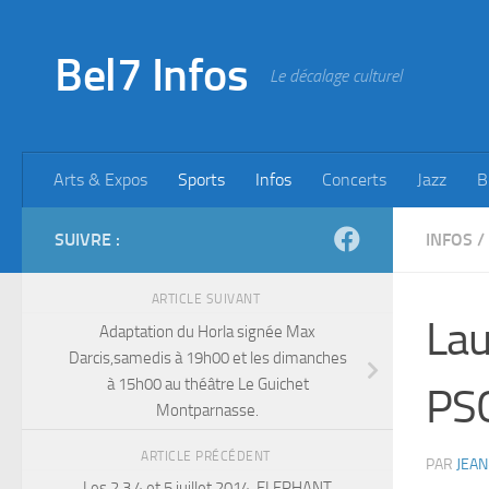
Skip to content
Bel7 Infos
Le décalage culturel
Arts & Expos
Sports
Infos
Concerts
Jazz
B
SUIVRE :
INFOS
/
ARTICLE SUIVANT
Lau
Adaptation du Horla signée Max
Darcis,samedis à 19h00 et les dimanches
à 15h00 au théâtre Le Guichet
PSG
Montparnasse.
ARTICLE PRÉCÉDENT
PAR
JEAN
Les 2,3,4 et 5 juillet 2014, ELEPHANT