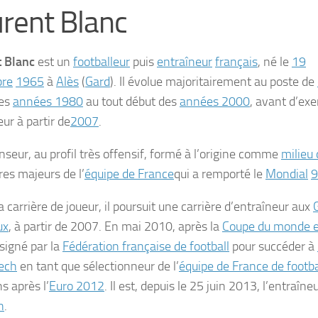
rent Blanc
 Blanc
est un
footballeur
puis
entraîneur
français
, né le
19
re
1965
à
Alès
(
Gard
). Il évolue majoritairement au poste de
des
années 1980
au tout début des
années 2000
, avant d’ex
ur à partir de
2007
.
nseur, au profil très offensif, formé à l’origine comme
milieu 
res majeurs de l’
équipe de France
qui a remporté le
Mondial
9
 carrière de joueur, il poursuit une carrière d’entraîneur aux
ux
, à partir de 2007. En mai 2010, après la
Coupe du monde e
ésigné par la
Fédération française de football
pour succéder à
ech
en tant que sélectionneur de l’
équipe de France de footba
s après l’
Euro 2012
. Il est, depuis le 25 juin 2013, l’entraîne
n
.