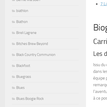
7 L
biathlon
Biathon
Bio
Bireli Lagrene
Carr
Bitches Brew Beyond
Les d
Black Country Communion
Issu du
Blackfoot
dans les
Bluegrass
équipe 
remarqua
Blues
l’avent
à ce pos
Blues Boogie Rock