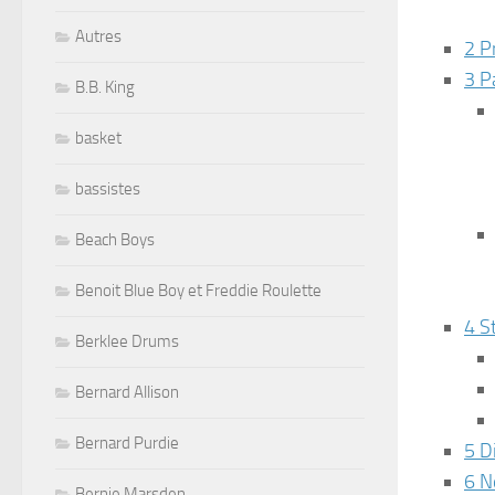
Autres
2 Pr
3 P
B.B. King
basket
bassistes
Beach Boys
Benoit Blue Boy et Freddie Roulette
4 S
Berklee Drums
Bernard Allison
Bernard Purdie
5 D
6 N
Bernie Marsden