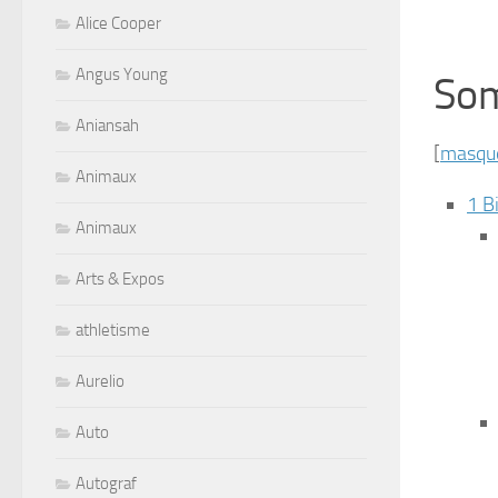
Alice Cooper
Angus Young
So
Aniansah
[
masqu
Animaux
1 B
Animaux
Arts & Expos
athletisme
Aurelio
Auto
Autograf