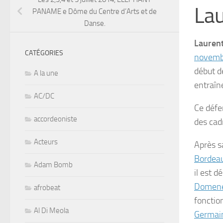
Lau
PANAME e Dôme du Centre d’Arts et de
Danse.
Laurent
CATÉGORIES
novemb
début 
A la une
entraîne
AC/DC
Ce défe
accordeoniste
des cad
Acteurs
Après sa
Bordea
Adam Bomb
il est d
Domen
afrobeat
fonction
Al Di Meola
Germai