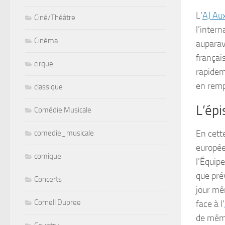
L’
AJ Au
Ciné/Théâtre
l’inter
Cinéma
auparav
françai
cirque
rapidem
en remp
classique
L’épi
Comédie Musicale
En cett
comedie_musicale
europée
comique
l’Équip
que prév
Concerts
jour mê
Cornell Dupree
face à l’
de même