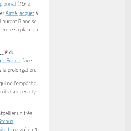
pionnat
(
19
e
à
cer
Aimé Jacquet
à
 Laurent Blanc se
 perdre sa place en
t
13
e
du
 de France
face
 la prolongation.
 qui ne l’empêche
rits (sur penalty
tpellier un très
Steaua
ited
, malgré un 1