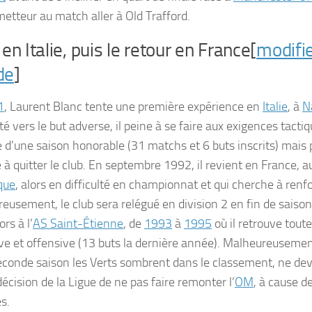
metteur au match aller à Old Trafford.
l en Italie, puis le retour en France[
modifi
de
]
1
, Laurent Blanc tente une première expérience en
Italie
, à
N
té vers le but adverse, il peine à se faire aux exigences tacti
ue d’une saison honorable (31 matchs et 6 buts inscrits) mais 
 à quitter le club. En septembre 1992, il revient en France, 
que
, alors en difficulté en championnat et qui cherche à renf
eusement, le club sera relégué en division 2 en fin de saiso
ors à l’
AS Saint-Étienne
, de
1993
à
1995
où il retrouve toute
ve et offensive (13 buts la dernière année). Malheureusemen
seconde saison les Verts sombrent dans le classement, ne de
décision de la Ligue de ne pas faire remonter l’
OM
, à cause d
s.