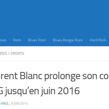
lues
Rock
Blues Rock
Blues Boogie Rock
Hard Rock
PSG
/
SPORTS
rent Blanc prolonge son co
 jusqu’en juin 2016
-PAUL
·
8 MAI 2014