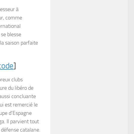
cesseur à
eur, comme
ernational
 se blesse
la saison parfaite
 code
]
breux clubs
ure du libéro de
aussi concluante
qui est remercié le
coupe d’Espagne
a. Il parvient tout
 défense catalane.