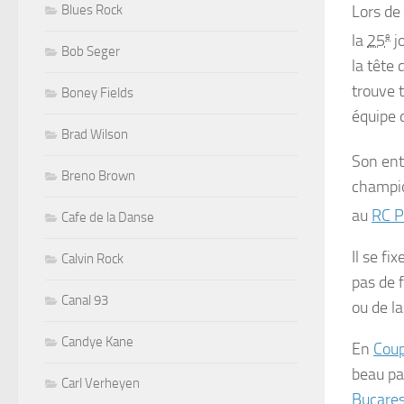
Lors de
Blues Rock
la
25
e
j
Bob Seger
la tête
trouve t
Boney Fields
équipe 
Brad Wilson
Son en
Breno Brown
champio
au
RC P
Cafe de la Danse
Il se fi
Calvin Rock
pas de 
Canal 93
ou de l
Candye Kane
En
Coup
beau pa
Carl Verheyen
Bucares