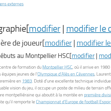
iens externes
graphie[
modifier
|
modifier le 
ière de joueur[
modifier
|
modifier l
ébuts au Montpellier HSC[
modifier
|
modi
 centre de formation du
Montpellier HSC
, où il arrive en 198
 équipes jeunes de l’
Olympique d’Alès en Cévennes
, Lauren
première en
1983
. Doté d’une excellente technique individue
ble vision du jeu, il occupe un poste de milieu de terrain offen
ure montpelliéraine qui aboutit à la montée en
première divis
te qu’il remporte le
Championnat d’Europe de football Espoi