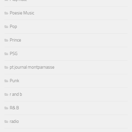
Poesie Music
Pop
Prince
PSG
pt journal montparnasse
Punk
r and b
R& B
radio