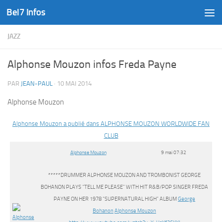
Bel7 Infos
Skip to content
JAZZ
Alphonse Mouzon infos Freda Payne
PAR
JEAN-PAUL
·
10 MAI 2014
Alphonse Mouzon
Alphonse Mouzon a publié dans ALPHONSE MOUZON WORLDWIDE FAN
CLUB
Alphonse Mouzon
9 mai 07:32
*****DRUMMER ALPHONSE MOUZON AND TROMBONIST GEORGE
BOHANON PLAYS “TELL ME PLEASE” WITH HIT R&B/POP SINGER FREDA
PAYNE ON HER 1978 “SUPERNATURAL HIGH” ALBUM
George
Bohanon
Alphonse Mouzon