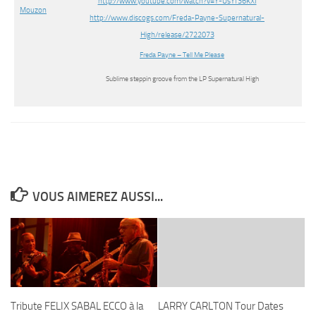
http://www.youtube.com/watch?v=Y-UsYf36KXI
http://www.discogs.com/Freda-Payne-Supernatural-
High/release/2722073
Freda Payne – Tell Me Please
Sublime steppin groove from the LP Supernatural High
VOUS AIMEREZ AUSSI...
Tribute FELIX SABAL ECCO à la
LARRY CARLTON Tour Dates