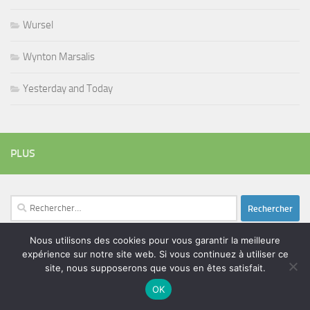
Wursel
Wynton Marsalis
Yesterday and Today
PLUS
Rechercher :
Nous utilisons des cookies pour vous garantir la meilleure
expérience sur notre site web. Si vous continuez à utiliser ce
ÉTIQUETTES
site, nous supposerons que vous en êtes satisfait.
blues
batteur
adam bomb
beatles
OK
amar sundy
blues rock
chanteur
duc des lombards
bootleneck
chanteuse
coltrane
erick bamy