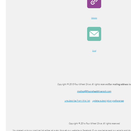
Website
Email
Copyright © 2013 Four Wheel Drive, All rights reserved.
Our mailing address is
mailout@fourwheeldriverock.com
unsubscribe from this list
update subscription preferences
Copyright © 2014 Four Wheel Drive, All rights reserved.
You signed up to our mailing list either at a gig, through our website or facebook If you are being sent our emails and 