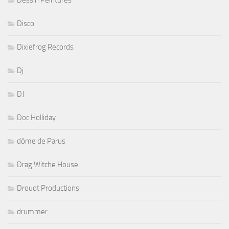
Disco
Dixiefrog Records
Dj
DJ
Doc Holliday
dôme de Parus
Drag Witche House
Drouot Productions
drummer