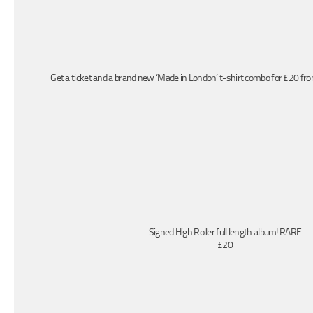
Get a ticket and a brand new ‘Made in London’ t-shirt combo for £20 fro
Signed High Roller full length album! RARE
£20