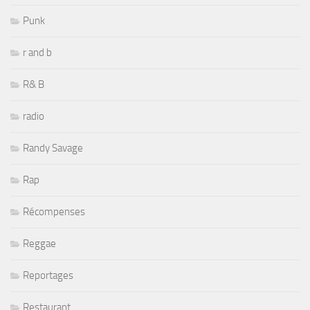
Punk
r and b
R& B
radio
Randy Savage
Rap
Récompenses
Reggae
Reportages
Restaurant