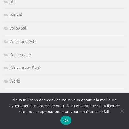
ufc
Variété
volley ball
Whisbone Ash
Whitesnake
Widespread Panic
World
Wursel
Nous utilisons des cookies pour vous garantir la meilleure
expérience sur notre site web. Si vous continuez à utiliser ce
Wynton Marsalis
site, nous supposerons que vous en êtes satisfait.
OK
Yesterday and Today