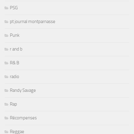
PSG
pt journal montparnasse
Punk
r and b
R& B
radio
Randy Savage
Rap
Récompenses
Reggae