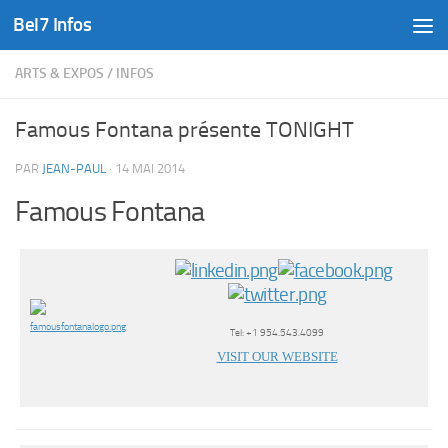
Bel7 Infos
Skip to content
ARTS & EXPOS
/
INFOS
Famous Fontana présente TONIGHT
PAR
JEAN-PAUL
·
14 MAI 2014
Famous Fontana
Tel: +1 954.543.4099
VISIT OUR WEBSITE