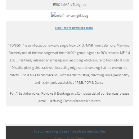
ERIQ J’MAR « Tonight »
Click Here to Download Track
“TONIGHT” is an infectious new solo single from ERIQ J’MAR from Baltimore, Maryland.
Formerly one of the lead singers of the mid 90’s group, signed to RCA records, ME 2 U.
Eriq… has finally released an amazing solo recording which is sure to find radio & club
DJ’s alike playing this track with its cutting edge sound, sending it all the way up the
charts! Eriq is sure to captivate you with his flair for style, charming looks, personality,
and his dynamic vocal skills of R&B/POP & Dance.
For Artist Interviews, Reviews & Bookings or a Complete List of our Services, please
email: – Jeffrey@FamousRecordsCorp.com
To stop receiving these emails please unsubscribe.
Famous Music Group