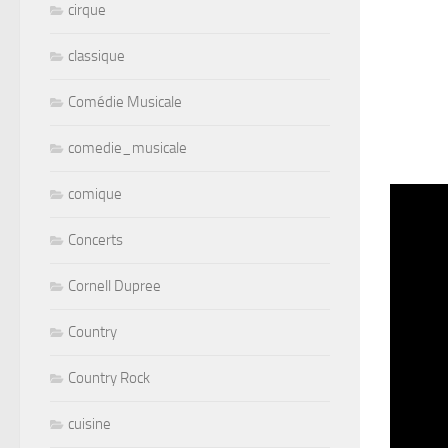
cirque
classique
Comédie Musicale
comedie_musicale
comique
Concerts
Cornell Dupree
Country
Country Rock
cuisine