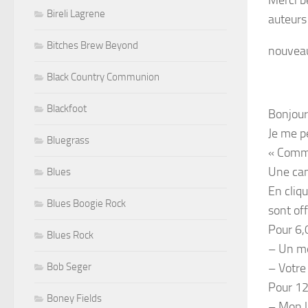
Merci b
Bireli Lagrene
auteurs
Bitches Brew Beyond
nouveau 
Black Country Communion
Blackfoot
Bonjour
Je me p
Bluegrass
« Comme
Une cam
Blues
En cliqu
Blues Boogie Rock
sont off
Pour 6
Blues Rock
– Un m
Bob Seger
– Votre
Pour 1
Boney Fields
– Mon l