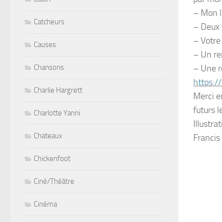
– Mon l
Catcheurs
– Deux 
– Votre
Causes
– Un re
Chansons
– Une r
https:
Charlie Hargrett
Merci e
futurs 
Charlotte Yanni
Illustra
Chateaux
Francis
Chickenfoot
Ciné/Théâtre
Cinéma