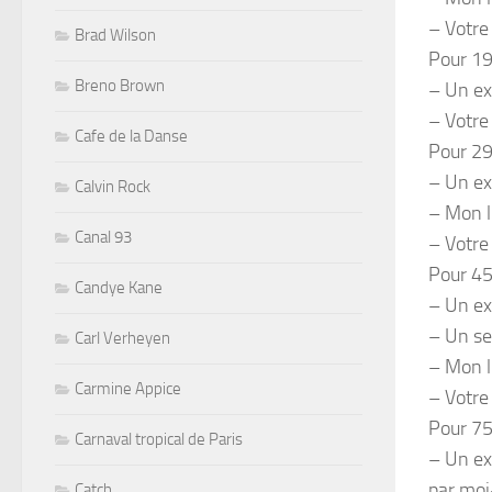
– Votre
Brad Wilson
Pour 1
Breno Brown
– Un ex
– Votre
Cafe de la Danse
Pour 2
– Un ex
Calvin Rock
– Mon l
Canal 93
– Votre
Pour 4
Candye Kane
– Un ex
– Un se
Carl Verheyen
– Mon l
Carmine Appice
– Votre
Pour 7
Carnaval tropical de Paris
– Un ex
par mo
Catch