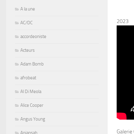
A la une
2023
AC/DC
accordeoniste
Acteurs
Adam Bomb
afrobeat
Al Di Meola
Alice Cooper
Angus Young
Galerie
Aniansah