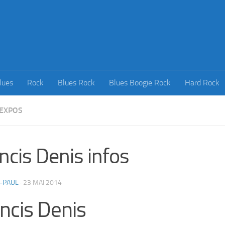
lues
Rock
Blues Rock
Blues Boogie Rock
Hard Rock
 EXPOS
ncis Denis infos
-PAUL
·
23 MAI 2014
ncis Denis