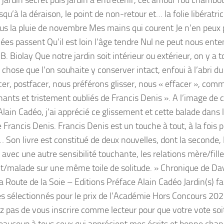
 jardin secret puis jardin à entretenir, cet amour fou chambou
qu’à la déraison, le point de non-retour et… la folie libératri
ous la pluie de novembre Mes mains qui courent Je n’en peux 
ées passent Qu’il est loin l’âge tendre Nul ne peut nous ente
 B. Biolay Que notre jardin soit intérieur ou extérieur, on y a t
chose que l’on souhaite y conserver intact, enfoui à l’abri du
cer, postfacer, nous préférons glisser, nous « effacer », co
chants et tristement oubliés de Francis Denis ». A l’image de 
Alain Cadéo, j’ai apprécié ce glissement et cette balade dans 
Francis Denis. Francis Denis est un touche à tout, à la fois p
… Son livre est constitué de deux nouvelles, dont la seconde
 avec une autre sensibilité touchante, les relations mère/fille
t/malade sur une même toile de solitude. » Chronique de Dav
 Route de la Soie – Editions Préface Alain Cadéo Jardin(s) fa
s sélectionnés pour le prix de l’Académie Hors Concours 2021
ez pas de vous inscrire comme lecteur pour que votre vote soi