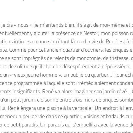
 je dis « nous », je m’entends bien, il s’agit de moi-même e
entuellement y ajouter la présence de Nestor, mon poisson ro
ations intimes ou non s’arrêtant là. » « La vie de René est à 
bite. Comme pour cet ancien quartier d’ouvriers, les briques e
ce se sont imprégnés de relents de monotonie, de tristesse, 
e et de solitude qu’il cherche désespérément à dépoussiérer
le, un « vieux jeune homme », un oublié du quartier… Pour éc
cence programmée à laquelle sont irrémédiablement conda
rents insignifiants, René va alors imaginer son jardin rêvé… 
qu’un petit jardin, cloisonné entre trois murs de briques som
 lui, René érigera une piscine à la verticale ! Un endroit à l’e
amener un peu de vie dans ce quartier, voisins et badauds cu
er ce petit paradis. Un paradis qui s’embellira avec la venue d