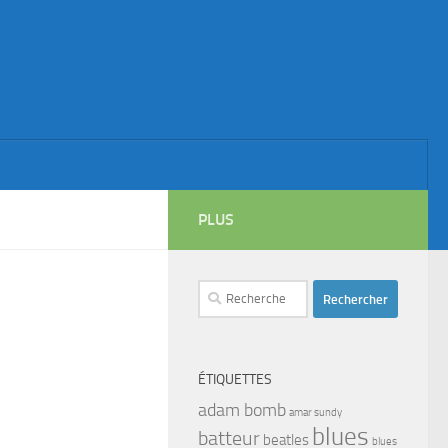
PLUS
Rechercher :
ÉTIQUETTES
adam bomb
amar sundy
blues
batteur
beatles
blues