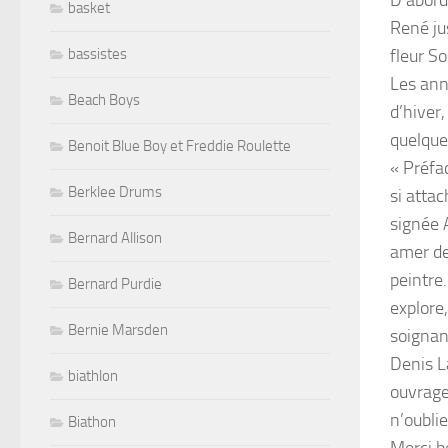
D’abord
basket
René jus
bassistes
fleur S
Les ann
Beach Boys
d’hiver,
quelque 
Benoit Blue Boy et Freddie Roulette
« Préfa
Berklee Drums
si atta
signée 
Bernard Allison
amer de 
peintre
Bernard Purdie
explore,
Bernie Marsden
soignan
Denis La
biathlon
ouvrage
n’oubli
Biathon