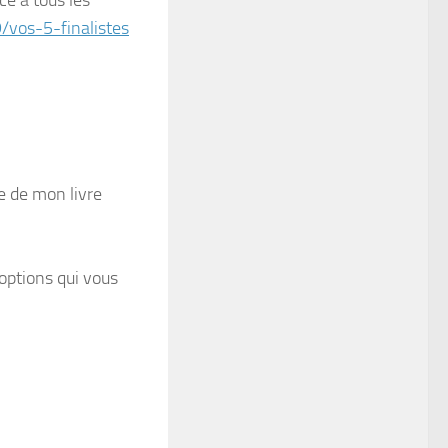
e à tous les
/vos-5-finalistes
e de mon livre
 options qui vous