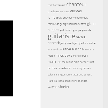
chanteur
rock bootleneck
duc des
chanteuse
coltrane
lombards
erick bamy
expo music
glenn
femme de george harrison
festival
hughes
golf drouot
groupe
guiariste
guitariste
herbie
hancock
janny loseth
jazz
joe louis walker
luther allison
john coghlan
Maalouma
miles davis
malien
murali coryell
musicien
musiciens
nilaja
norbert krief
pat travers
restaurant
rock
roy haynes
salon
sandy gennaro
status quo
sunset
Paris
Taj Mahal
titanic
tony sheridan
wayne shorter