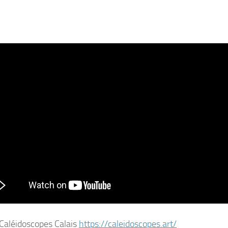
 Caléidoscopes Calais
https://caleidoscopes.art/