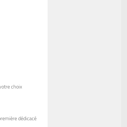
votre choix
première dédicacé