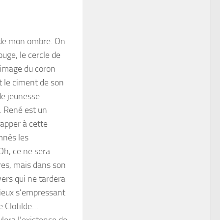
t de mon ombre. On
uge, le cercle de
l’image du coron
t le ciment de son
de jeunesse
… René est un
happer à cette
mnés les
Oh, ce ne sera
bres, mais dans son
nvers qui ne tardera
rieux s’empressant
e Clotilde…