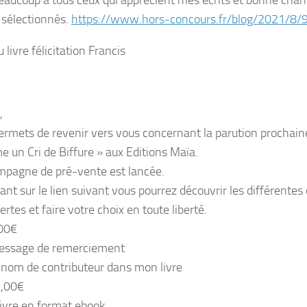
eaucoup à tous ceux qui apprécient mes écrits et bonne chanc
 sélectionnés.
https://www.hors-concours.fr/blog/2021/8/9
livre félicitation Francis
,
ermets de revenir vers vous concernant la parution prochain
 un Cri de Biffure » aux Editions Maïa.
pagne de pré-vente est lancée.
ant sur le lien suivant vous pourrez découvrir les différentes
ertes et faire votre choix en toute liberté.
,00€
essage de remerciement
 nom de contributeur dans mon livre
2,00€
ivre en format ebook