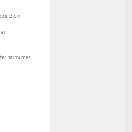
tre choix
ure
/
pter parmi mes