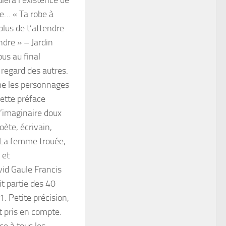
lera l’existence de
ce… « Ta robe à
plus de t’attendre
ndre » – Jardin
ous au final
 regard des autres.
mme les personnages
cette préface
l’imaginaire doux
oète, écrivain,
, La femme trouée,
 et
id Gaule Francis
it partie des 40
. Petite précision,
t pris en compte.