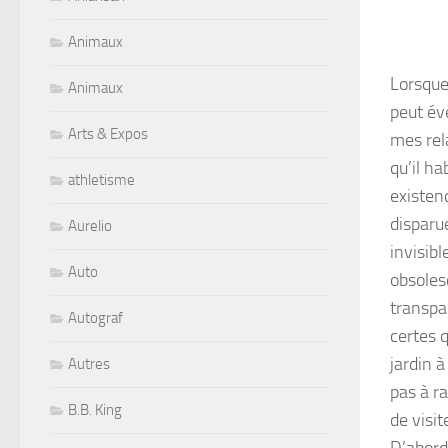
Animaux
Lorsque
Animaux
peut év
Arts & Expos
mes rel
qu’il ha
athletisme
existen
disparu
Aurelio
invisib
Auto
obsoles
transpa
Autograf
certes 
jardin à
Autres
pas à r
B.B. King
de visit