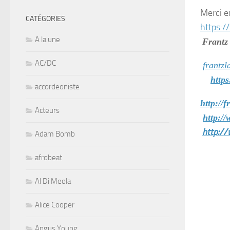
Merci e
CATÉGORIES
https:
A la une
Frant
AC/DC
frantz
http
accordeoniste
http://
Acteurs
http:/
http:/
Adam Bomb
afrobeat
Al Di Meola
Alice Cooper
Angus Young