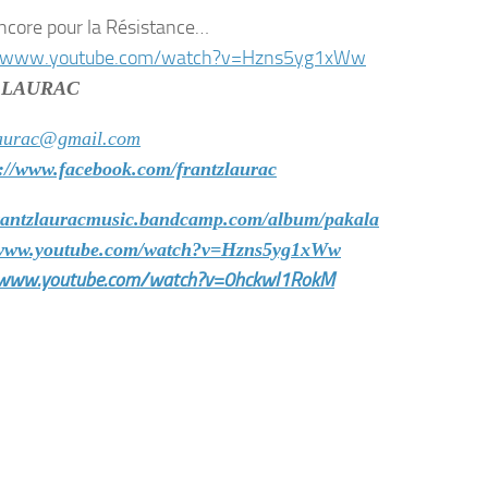
ncore pour la Résistance…
//www.youtube.com/watch?v=Hzns5yg1xWw
z LAURAC
laurac@gmail.com
s://www.facebook.com/frantzlaurac
frantzlauracmusic.bandcamp.com/album/pakala
/www.youtube.com/watch?v=Hzns5yg1xWw
/www.youtube.com/watch?v=0hckwI1RokM