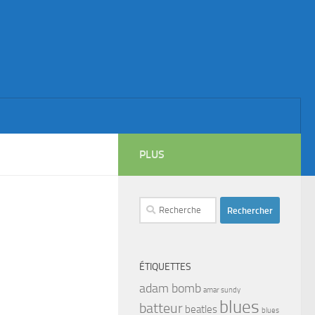
PLUS
Rechercher :
ÉTIQUETTES
adam bomb
amar sundy
blues
batteur
beatles
blues