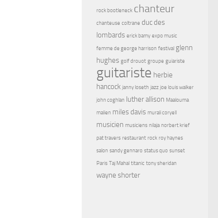
chanteur
rock bootleneck
duc des
chanteuse
coltrane
lombards
erick bamy
expo music
glenn
femme de george harrison
festival
hughes
golf drouot
groupe
guiariste
guitariste
herbie
hancock
janny loseth
jazz
joe louis walker
luther allison
john coghlan
Maalouma
miles davis
malien
murali coryell
musicien
musiciens
nilaja
norbert krief
pat travers
restaurant
rock
roy haynes
salon
sandy gennaro
status quo
sunset
Paris
Taj Mahal
titanic
tony sheridan
wayne shorter