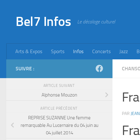
Skip to content
Bel7 Infos
Le décalage culturel
Arts & Expos
Sports
Infos
Concerts
Jazz
B
SUIVRE :
CHANS
ARTICLE SUIVANT
Fra
Alphonse Mouzon
ARTICLE PRÉCÉDENT
PAR
JEAN
REPRISE SUZANNE Une femme
remarquable Au Lucernaire du 04 juin au
Fr
04 juillet 2014