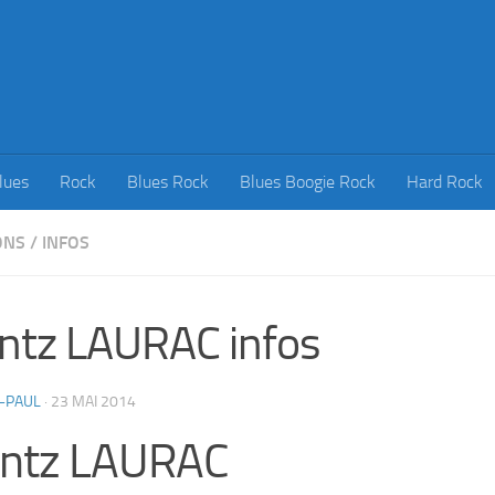
lues
Rock
Blues Rock
Blues Boogie Rock
Hard Rock
ONS
/
INFOS
ntz LAURAC infos
-PAUL
·
23 MAI 2014
antz LAURAC