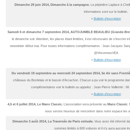
Dimanche 29 juin 2014, Dimanche à la campagne.
La pépinière Laplace à Chelle
informations sont sur le bulletin.
>
Bulletin d’inscription
Samedi 6 et dimanche 7 septembre 2014, AUTOJUMBLE BEAULIEU (Grande-Bret
le dimanche soir. Attention, les places étant limitées, il est
nécessaire de s’inscrire t
newsletter début mai.
Pour toutes informations complémentaires : Jean-Jacques Sang
@VincennesVEA
>
Bulletin d’inscription
Du vendredi 19 septembre au mercredi 24 septembre 2014, 5e Air sans Frontiè
châteaux du Bordelais et le bassin d’Arcachon. Chacun a pu voir le programme dans
complémentaires voir le bulletin ou appelez : Jean-Pierre Voillemin : 0
>
Bulletin d’inscription
4,5 et 6 juillet 2014, Le Mans Classic.
L’association sera présente au
Mans Classic
.
nous serons heureux de rencontrer dans notre espace les 
Dimanche 3 août 2014, La Traversée de Paris estivale.
Vous avez été informé dan
sommes limités à 600 voitures et il n’y aura aucune ins