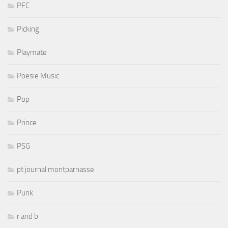
PFC
Picking
Playmate
Poesie Music
Pop
Prince
PSG
pt journal montparnasse
Punk
r and b