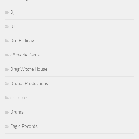
Dj
DJ
Doc Holliday
dôme de Parus
Drag Witche House
Drouot Productions
drummer
Drums
Eagle Records