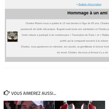
>
Bulletin d’inscription
Hommage à un ami 
Charles Robert nous a quittés le 15 mai dernier à l’âge de 85 ans. Charles,
passionné de belle mécanique. Bugatti avait toute son admiration et Charles p
Cette voiture a participé à de nombreuses « Traversées de Paris » et « Rallye
public qui la comparait souvent à la voitur
Charles, nous garderons en mémoire, ton sourire, ta gentillesse et bonne hume
Au revoir, Charles, dis-nous si là-haut il y a 
VOUS AIMEREZ AUSSI...