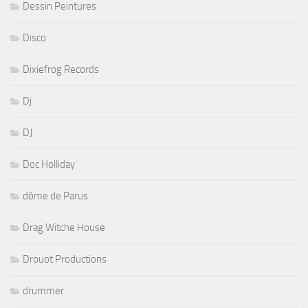
Dessin Peintures
Disco
Dixiefrog Records
Dj
DJ
Doc Holliday
dôme de Parus
Drag Witche House
Drouot Productions
drummer