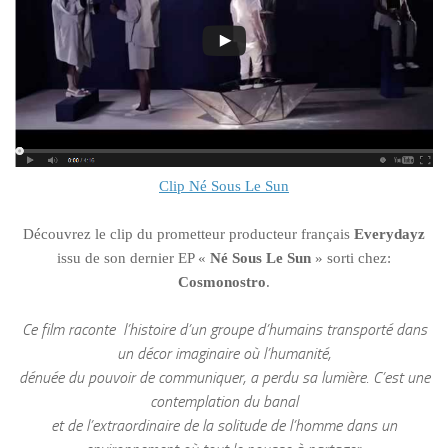
Clip Né Sous Le Sun
Découvrez le clip du prometteur producteur français
Everydayz
issu de son dernier EP «
Né Sous Le Sun
» sorti chez:
Cosmonostro
.
Ce film raconte l’histoire d’un groupe d’humains transporté dans
un décor imaginaire où l’humanité,
dénuée du pouvoir de communiquer, a perdu sa lumière. C’est une
contemplation du banal
et de l’extraordinaire de la solitude de l’homme dans un