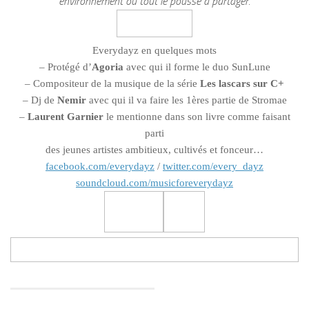
environnement où tout le pousse à partager.
Everydayz en quelques mots
– Protégé d’
Agoria
avec qui il forme le duo SunLune
– Compositeur de la musique de la série
Les lascars sur C+
– Dj de
Nemir
avec qui il va faire les 1ères partie de Stromae
–
Laurent Garnier
le mentionne dans son livre comme faisant
parti
des jeunes artistes ambitieux, cultivés et fonceur…
facebook.com/everydayz
/
twitter.com/every_dayz
soundcloud.com/musicforeverydayz