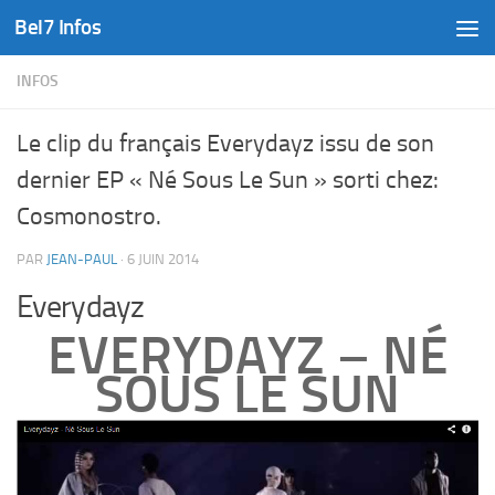
Bel7 Infos
Skip to content
INFOS
Le clip du français Everydayz issu de son
dernier EP « Né Sous Le Sun » sorti chez:
Cosmonostro.
PAR
JEAN-PAUL
·
6 JUIN 2014
Everydayz
EVERYDAYZ – N
É
SOUS LE SUN