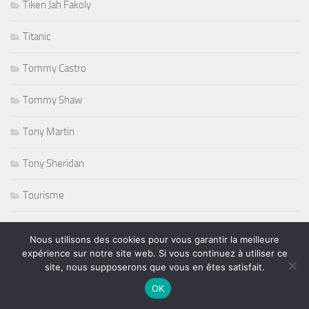
Tiken Jah Fakoly
Titanic
Tommy Castro
Tommy Shaw
Tony Martin
Tony Sheridan
Tourisme
triathlon
Nous utilisons des cookies pour vous garantir la meilleure
expérience sur notre site web. Si vous continuez à utiliser ce
ufc
site, nous supposerons que vous en êtes satisfait.
OK
Variété