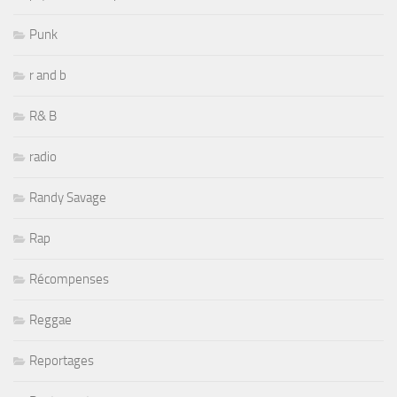
Punk
r and b
R& B
radio
Randy Savage
Rap
Récompenses
Reggae
Reportages