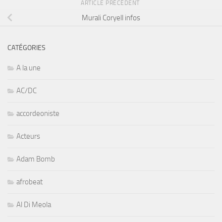
ARTICLE PRÉCÉDENT
Murali Coryell infos
CATÉGORIES
A la une
AC/DC
accordeoniste
Acteurs
Adam Bomb
afrobeat
Al Di Meola