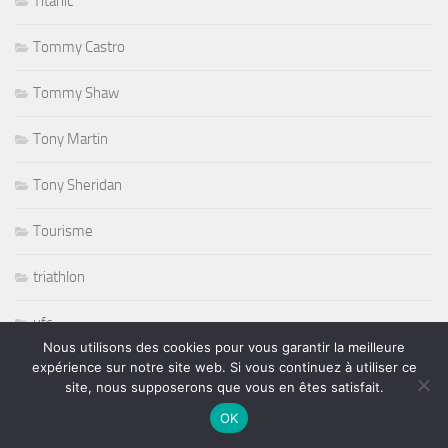
Titanic
Tommy Castro
Tommy Shaw
Tony Martin
Tony Sheridan
Tourisme
triathlon
ufc
Nous utilisons des cookies pour vous garantir la meilleure
expérience sur notre site web. Si vous continuez à utiliser ce
Variété
site, nous supposerons que vous en êtes satisfait.
volley ball
OK