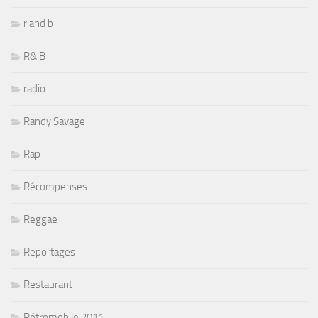
r and b
R& B
radio
Randy Savage
Rap
Récompenses
Reggae
Reportages
Restaurant
Rétromobile 2011