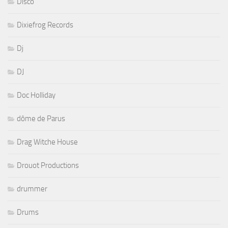
Disco
Dixiefrog Records
Dj
DJ
Doc Holliday
dôme de Parus
Drag Witche House
Drouot Productions
drummer
Drums