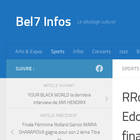
Skip to content
Bel7 Infos
Le décalage culturel
Arts & Expos
Sports
Infos
Concerts
Jazz
B
SUIVRE :
SPORTS
ARTICLE SUIVANT
RRo
YOUR BLACK WORLD la dernière
interview de JIMI HENDRIX
Edo
ARTICLE PRÉCÉDENT
Finale Féminine Rolland Garros MARIA
fin
SHARAPOVA gagne pour son 2 ième Titre
ici