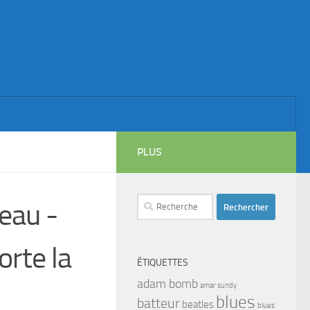
PLUS
Rechercher :
eau -
rte la
ÉTIQUETTES
adam bomb
amar sundy
blues
batteur
beatles
blues