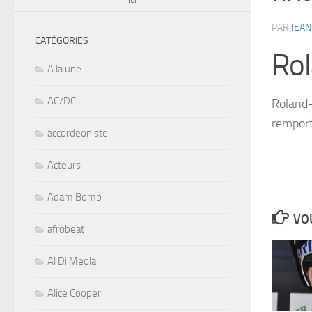
PAR
JEAN
CATÉGORIES
Ro
A la une
AC/DC
Roland-
remport
accordeoniste
Acteurs
Adam Bomb
VOU
afrobeat
Al Di Meola
Alice Cooper