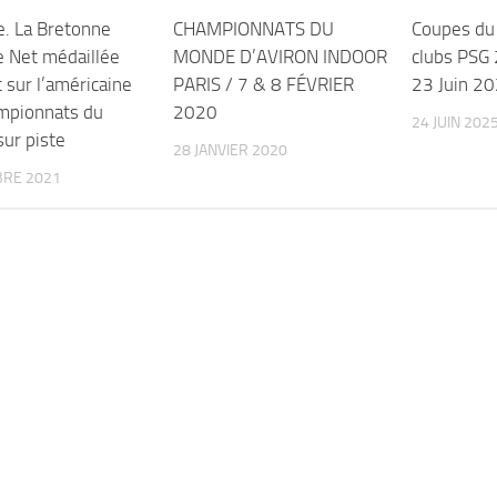
e. La Bretonne
CHAMPIONNATS DU
Coupes du
e Net médaillée
MONDE D’AVIRON INDOOR
clubs PSG
 sur l’américaine
PARIS / 7 & 8 FÉVRIER
23 Juin 2
mpionnats du
2020
24 JUIN 202
ur piste
28 JANVIER 2020
BRE 2021