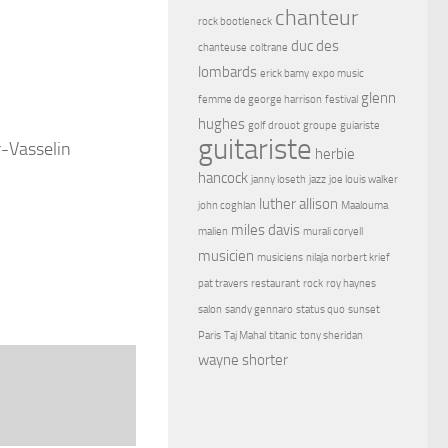
chanteur
rock bootleneck
duc des
chanteuse
coltrane
lombards
erick bamy
expo music
glenn
femme de george harrison
festival
hughes
golf drouot
groupe
guiariste
guitariste
r-Vasselin
herbie
hancock
janny loseth
jazz
joe louis walker
luther allison
john coghlan
Maalouma
miles davis
malien
murali coryell
musicien
musiciens
nilaja
norbert krief
pat travers
restaurant
rock
roy haynes
salon
sandy gennaro
status quo
sunset
Paris
Taj Mahal
titanic
tony sheridan
wayne shorter