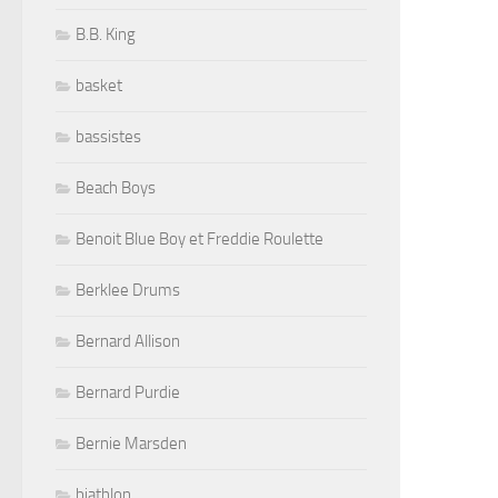
B.B. King
basket
bassistes
Beach Boys
Benoit Blue Boy et Freddie Roulette
Berklee Drums
Bernard Allison
Bernard Purdie
Bernie Marsden
biathlon