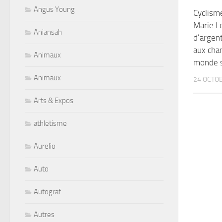
Angus Young
Cyclism
Marie L
Aniansah
d’argent
aux cha
Animaux
monde s
Animaux
24 OCTO
Arts & Expos
athletisme
Aurelio
Auto
Autograf
Autres