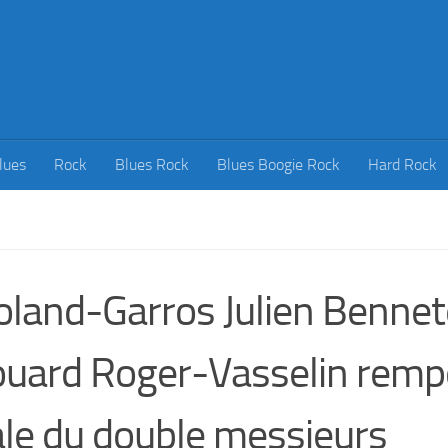
lues
Rock
Blues Rock
Blues Boogie Rock
Hard Rock
land-Garros Julien Bennet
uard Roger-Vasselin rempo
ale du double messieurs