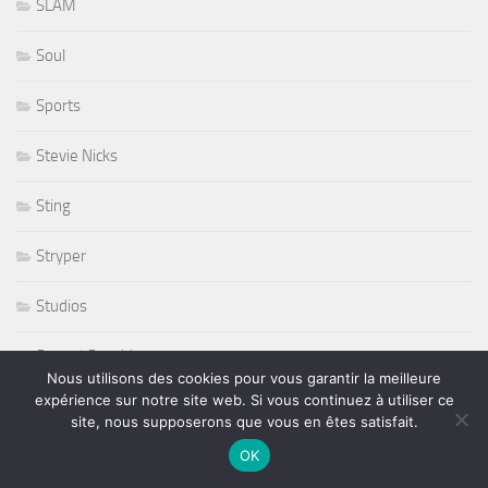
SLAM
Soul
Sports
Stevie Nicks
Sting
Stryper
Studios
Sunset Sunside
Nous utilisons des cookies pour vous garantir la meilleure
expérience sur notre site web. Si vous continuez à utiliser ce
Sunside
site, nous supposerons que vous en êtes satisfait.
OK
Susan Tedeschi