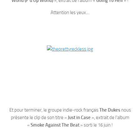
World (F’d Up World)
», extrait de l’album «
Going To Hell
» !
Attention les yeux…
Et pour terminer, le groupe indie-rock français
The Dukes
nous
présente le clip de son titre «
Just in Case
», extrait de l’album
«
Smoke Against The Beat
» sorti le 16 juin !