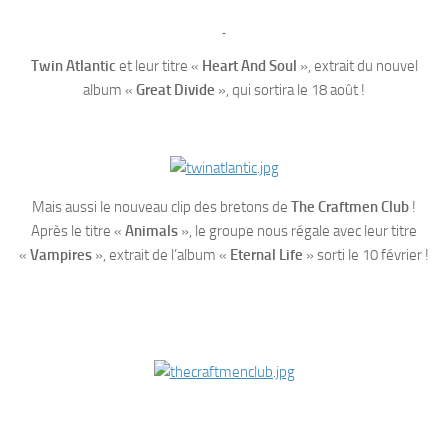
Twin Atlantic
et leur titre «
Heart And Soul
», extrait du nouvel
album «
Great Divide
», qui sortira le 18 août !
Mais aussi le nouveau clip des bretons de
The Craftmen Club
!
Après le titre «
Animals
», le groupe nous régale avec leur titre
«
Vampires
», extrait de l’album «
Eternal Life
» sorti le 10 février !