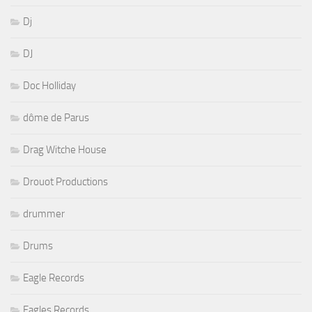
Dj
DJ
Doc Holliday
dôme de Parus
Drag Witche House
Drouot Productions
drummer
Drums
Eagle Records
Eagles Records