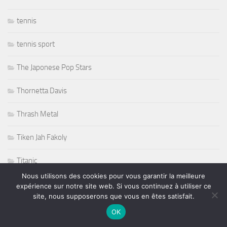
tennis
tennis sport
The Japonese Pop Stars
Thornetta Davis
Thrash Metal
Tiken Jah Fakoly
Titanic
Nous utilisons des cookies pour vous garantir la meilleure
Tommy Castro
expérience sur notre site web. Si vous continuez à utiliser ce
site, nous supposerons que vous en êtes satisfait.
Tommy Shaw
OK