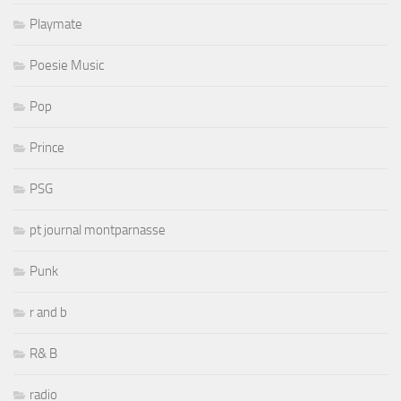
Playmate
Poesie Music
Pop
Prince
PSG
pt journal montparnasse
Punk
r and b
R& B
radio