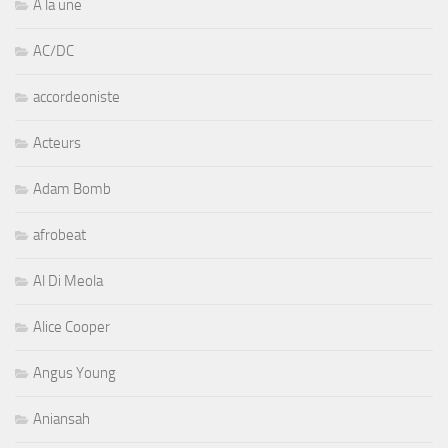
A la une
AC/DC
accordeoniste
Acteurs
Adam Bomb
afrobeat
Al Di Meola
Alice Cooper
Angus Young
Aniansah