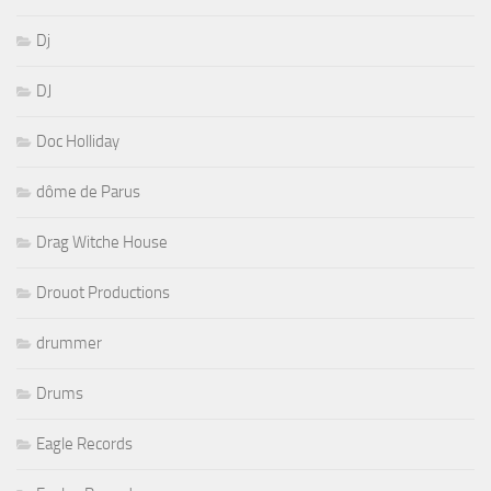
Dj
DJ
Doc Holliday
dôme de Parus
Drag Witche House
Drouot Productions
drummer
Drums
Eagle Records