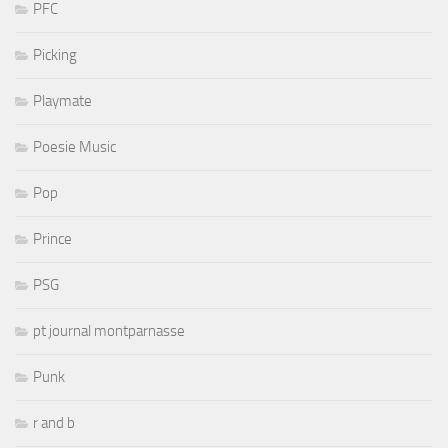
PFC
Picking
Playmate
Poesie Music
Pop
Prince
PSG
pt journal montparnasse
Punk
r and b