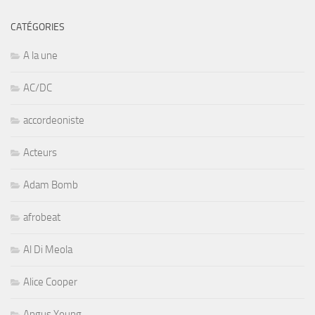
CATÉGORIES
A la une
AC/DC
accordeoniste
Acteurs
Adam Bomb
afrobeat
Al Di Meola
Alice Cooper
Angus Young