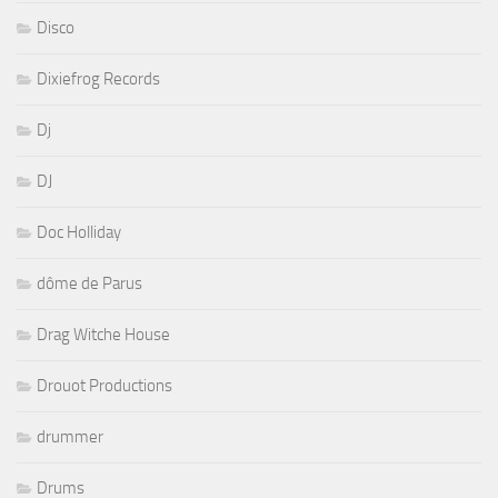
Disco
Dixiefrog Records
Dj
DJ
Doc Holliday
dôme de Parus
Drag Witche House
Drouot Productions
drummer
Drums