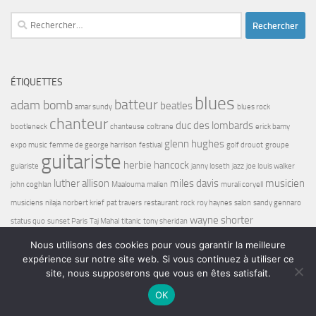
Rechercher :
ÉTIQUETTES
blues
batteur
adam bomb
beatles
amar sundy
blues rock
chanteur
duc des lombards
bootleneck
chanteuse
coltrane
erick bamy
glenn hughes
expo music
femme de george harrison
festival
golf drouot
groupe
guitariste
herbie hancock
guiariste
janny loseth
jazz
joe louis walker
luther allison
miles davis
musicien
john coghlan
Maalouma
malien
murali coryell
musiciens
nilaja
norbert krief
pat travers
restaurant
rock
roy haynes
salon
sandy gennaro
wayne shorter
status quo
sunset Paris
Taj Mahal
titanic
tony sheridan
Nous utilisons des cookies pour vous garantir la meilleure
expérience sur notre site web. Si vous continuez à utiliser ce
site, nous supposerons que vous en êtes satisfait.
OK
Bel7 Infos © 2026. Tous droits réservés.