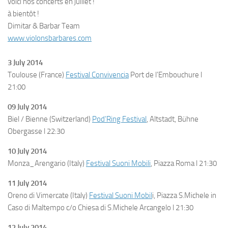
voici nos concerts en juillet !
à bientôt !
Dimitar & Barbar Team
www.violonsbarbares.com
3 July 2014
Toulouse (France)
Festival Convivencia
Port de l’Embouchure l
21:00
09 July 2014
Biel / Bienne (Switzerland)
Pod’Ring Festival
, Altstadt, Bühne
Obergasse l 22:30
10 July 2014
Monza_Arengario (Italy)
Festival Suoni Mobili
, Piazza Roma l 21:30
11 July 2014
Oreno di Vimercate (Italy)
Festival Suoni Mobil
i, Piazza S.Michele in
Caso di Maltempo c/o Chiesa di S.Michele Arcangelo l 21:30
12 July 2014