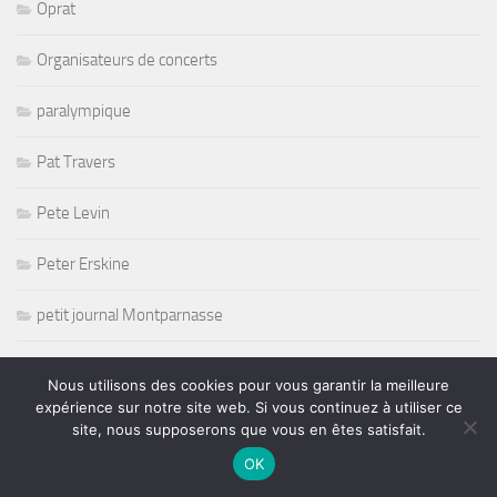
Oprat
Organisateurs de concerts
paralympique
Pat Travers
Pete Levin
Peter Erskine
petit journal Montparnasse
PFC
Nous utilisons des cookies pour vous garantir la meilleure
expérience sur notre site web. Si vous continuez à utiliser ce
Picking
site, nous supposerons que vous en êtes satisfait.
OK
Playmate