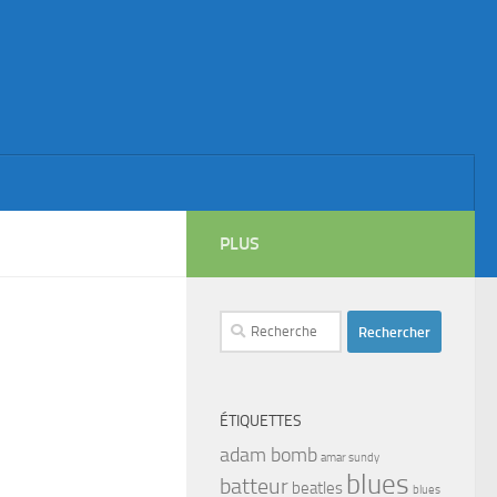
PLUS
Rechercher :
ÉTIQUETTES
adam bomb
amar sundy
blues
batteur
beatles
blues