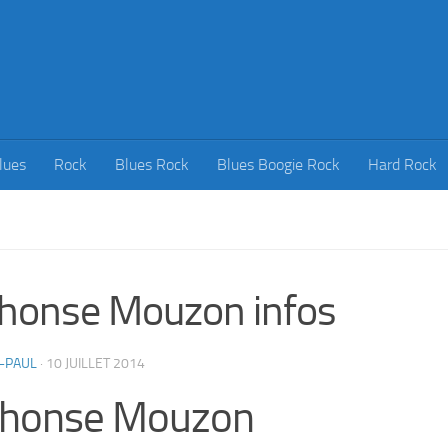
lues
Rock
Blues Rock
Blues Boogie Rock
Hard Rock
honse Mouzon infos
-PAUL
·
10 JUILLET 2014
phonse Mouzon