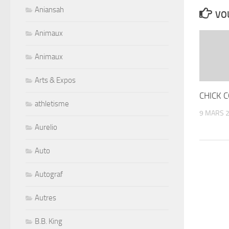
Aniansah
VOU
Animaux
Animaux
Arts & Expos
CHICK C
athletisme
9 MARS 
Aurelio
Auto
Autograf
Autres
B.B. King