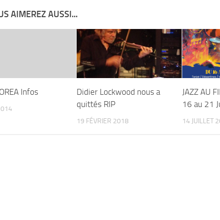
S AIMEREZ AUSSI...
OREA Infos
Didier Lockwood nous a
JAZZ AU F
quittés RIP
16 au 21 J
2014
19 FÉVRIER 2018
14 JUILLET 