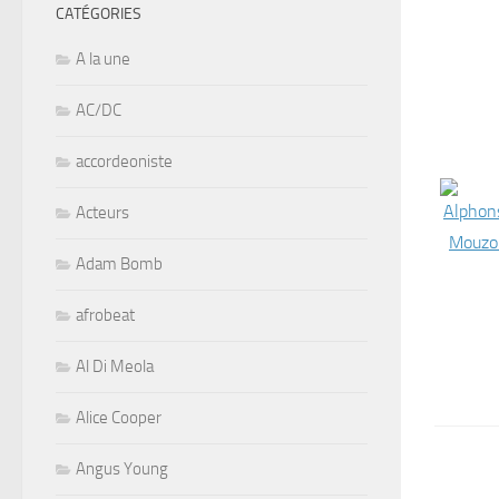
CATÉGORIES
A la une
AC/DC
accordeoniste
Acteurs
Adam Bomb
afrobeat
Al Di Meola
Alice Cooper
Angus Young