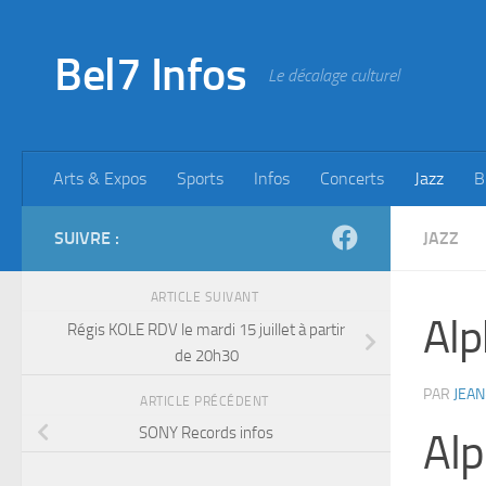
Skip to content
Bel7 Infos
Le décalage culturel
Arts & Expos
Sports
Infos
Concerts
Jazz
B
SUIVRE :
JAZZ
ARTICLE SUIVANT
Alp
Régis KOLE RDV le mardi 15 juillet à partir
de 20h30
PAR
JEAN
ARTICLE PRÉCÉDENT
SONY Records infos
Al