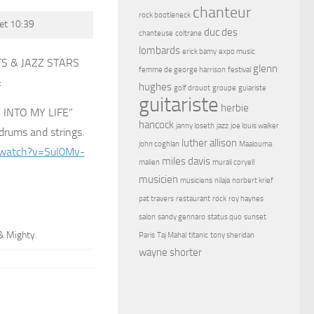
chanteur
rock bootleneck
llet 10:39
duc des
chanteuse
coltrane
lombards
erick bamy
expo music
S & JAZZ STARS
glenn
femme de george harrison
festival
:
hughes
golf drouot
groupe
guiariste
guitariste
herbie
INTO MY LIFE”
hancock
janny loseth
jazz
joe louis walker
drums and strings.
luther allison
john coghlan
Maalouma
/watch?v=SuI0Mv-
miles davis
malien
murali coryell
musicien
musiciens
nilaja
norbert krief
pat travers
restaurant
rock
roy haynes
salon
sandy gennaro
status quo
sunset
& Mighty.
Paris
Taj Mahal
titanic
tony sheridan
wayne shorter