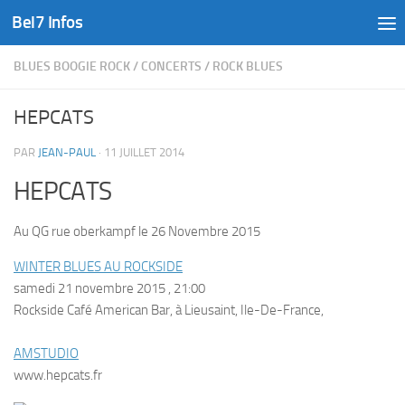
Bel7 Infos
Skip to content
BLUES BOOGIE ROCK
/
CONCERTS
/
ROCK BLUES
HEPCATS
PAR
JEAN-PAUL
·
11 JUILLET 2014
HEPCATS
Au QG rue oberkampf le 26 Novembre 2015
WINTER BLUES AU ROCKSIDE
samedi 21 novembre 2015 , 21:00
Rockside Café American Bar, à Lieusaint, Ile-De-France,
AMSTUDIO
www.hepcats.fr