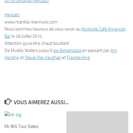
2015/candidat/hepcats/
Hepcats
www.ricardsa-livemusic.com
Nous sommes heureux de vous revoir au
Rockside Café American
Bar
le 26 Juillet 2014.
Attention ça va être chaud bouillant.
De Muddy Waters jusqu’à
Joe Bonamassa
en passant par
Jimi
Hendrix
et
Stevie Ray Vaughan
et
Freddie King
.
VOUS AIMEREZ AUSSI...
Mr BIG Tour Dates