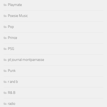
Playmate
Poesie Music
Pop
Prince
PSG
pt journal montparnasse
Punk
r and b
R& B
radio