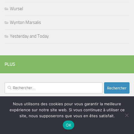
Wursel
Wynton Marsalis
Yesterday and Today
PLUS
Rechercher :
Nous utilisons des cookies pour vous garantir la meilleure
expérience sur notre site web. Si vous continuez à utiliser ce
ÉTIQUETTES
site, nous supposerons que vous en êtes satisfait.
blues
batteur
adam bomb
beatles
amar sundy
blues rock
OK
chanteur
duc des lombards
bootleneck
chanteuse
coltrane
erick bamy