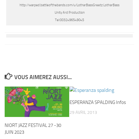
http://warped.battleofthebands.com/u/LotharBassGreetz LotharBass
Unity Ard Production
Tel:0032496549045
VOUS AIMEREZ AUSSI...
ESPERANZA SPALDING Infos
29 AVRIL 2013
NIORT JAZZ FESTIVAL 27 -30
JUIN 2023