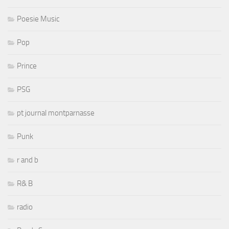
Poesie Music
Pop
Prince
PSG
pt journal montparnasse
Punk
r and b
R& B
radio