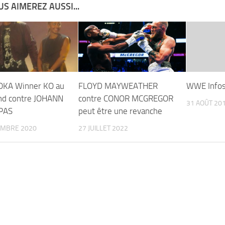
S AIMEREZ AUSSI...
OKA Winner KO au
FLOYD MAYWEATHER
WWE Info
nd contre JOHANN
contre CONOR MCGREGOR
31 AOÛT 20
PAS
peut être une revanche
EMBRE 2020
27 JUILLET 2022