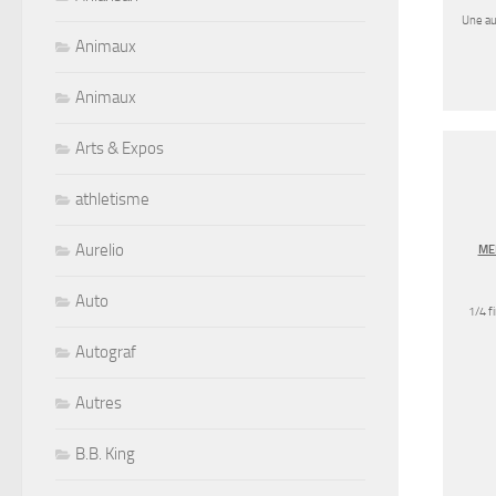
Une aut
Animaux
Animaux
Arts & Expos
athletisme
Aurelio
ME
Auto
1/4 f
Autograf
Autres
B.B. King