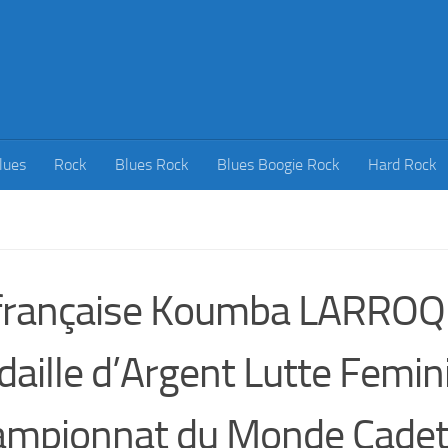
lues
Rock
Blues Rock
Blues Boogie Rock
Hard Rock
 française Koumba LARRO
aille d’Argent Lutte Femin
mpionnat du Monde Cadet