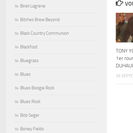
VOU
Bireli Lagrene
Bitches Brew Beyond
Black Country Communion
Blackfoot
TONY Y
1er rou
Bluegrass
DUHAU
Blues
26 SEPT
Blues Boogie Rock
Blues Rock
Bob Seger
Boney Fields