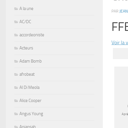
A la une
PAR
JEAN
AC/DC
FF
accordeoniste
Voir la 
Acteurs
Adam Bomb
afrobeat
Al Di Meola
Alice Cooper
Angus Young
Aprè
Aniansah