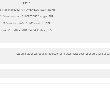
5e/17
8 finale : vainqueur 4/1KAMENIEVA Katerina (UKR)
/4 finale : vainsueur 6/3 OZEBEGE Aysegiul (TUR)
1/2 finale : battue 0/4 AMMANN Nicole (GER)
finale 3/5 : battue 0/8 DUDAEVA Kristina (RUS)
Les athlètes et cadres de la fedération sont disponibles pour répondre à vos questi