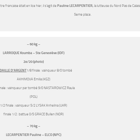
re francaise était en lice hier, il s’agit de
Pauline LECARPENTIER,
la lutteuse du Nord Pas de Calais
5eme place.
– 60 kg –
LARROQUE Koumba – Ste Geneviève (IDF)
2e/20 (photo)
DAILLE D’ARGENT
1/8 finale : vainqueur 8/0 tombé
AKHIMOVA Emilia (KGZ)
inale : vainqueur par tombé 9/0 NASTAROWICZ Raula
(POL)
1/2 finale : vainqueur 5/2 LYSAK Anhelina (UKR)
finale 1/2 : battue 0/5 GRACE Bullen (NOR)
– 70 kg –
LECARPENTIER Pauline – ELCO (NPC)