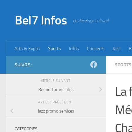
Skip to content
Bel7 Infos
Le décalage culturel
Arts & Expos
Sports
Infos
Concerts
Jazz
B
SUIVRE :
SPORTS
ARTICLE SUIVANT
La
Bernie Torme infos
ARTICLE PRÉCÉDENT
Méd
Jazz promo services
Cha
CATÉGORIES