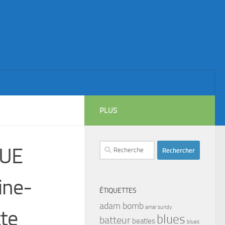
PLUS
Rechercher :
QUE
ine-
ÉTIQUETTES
adam bomb
amar sundy
te
blues
batteur
beatles
blues