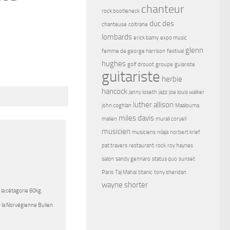
chanteur
rock bootleneck
duc des
chanteuse
coltrane
lombards
erick bamy
expo music
glenn
femme de george harrison
festival
hughes
golf drouot
groupe
guiariste
guitariste
herbie
hancock
janny loseth
jazz
joe louis walker
luther allison
john coghlan
Maalouma
miles davis
malien
murali coryell
musicien
musiciens
nilaja
norbert krief
pat travers
restaurant
rock
roy haynes
salon
sandy gennaro
status quo
sunset
Paris
Taj Mahal
titanic
tony sheridan
wayne shorter
la cétagorie 60kg.
r la Norvégienne Bullen