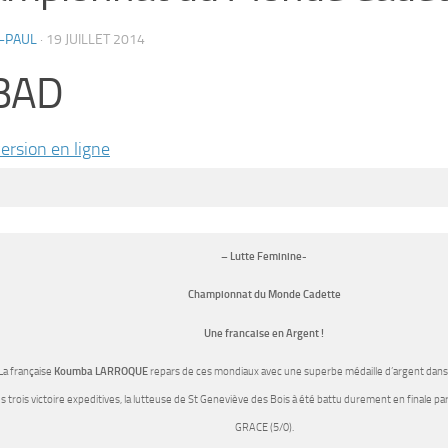
-PAUL
·
19 JUILLET 2014
BAD
version en ligne
– Lutte Feminine-
Championnat du Monde Cadette
Une francaise en Argent !
La française
Koumba LARROQUE
repars de ces mondiaux avec une superbe médaille d’argent dans 
s trois victoire expeditives, la lutteuse de St Geneviève des Bois à été battu durement en finale pa
GRACE (5/0).