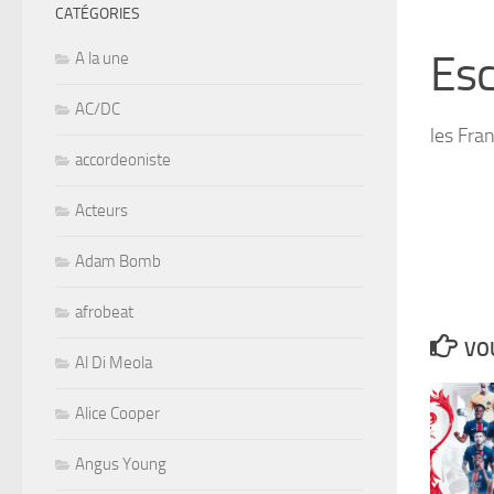
CATÉGORIES
Es
A la une
AC/DC
les Fra
accordeoniste
Acteurs
Adam Bomb
afrobeat
VOU
Al Di Meola
Alice Cooper
Angus Young