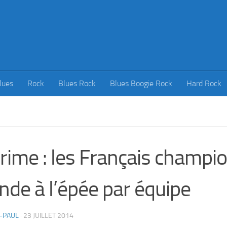
lues
Rock
Blues Rock
Blues Boogie Rock
Hard Rock
rime : les Français champi
de à l’épée par équipe
-PAUL
·
23 JUILLET 2014