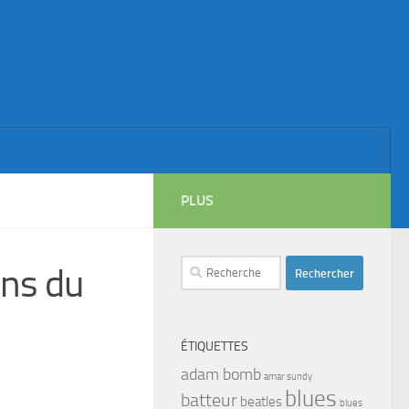
PLUS
Rechercher :
ons du
ÉTIQUETTES
adam bomb
amar sundy
blues
batteur
beatles
blues