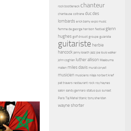
chanteur
rock bootleneck
duc des
chanteuse
coltrane
lombards
erick bamy
expo music
glenn
femme de george harrison
festival
hughes
golf drouot
groupe
guiariste
guitariste
herbie
hancock
janny loseth
jazz
joe louis walker
luther allison
john coghlan
Maalouma
miles davis
malien
murali coryell
musicien
musiciens
nilaja
norbert krief
pat travers
restaurant
rock
roy haynes
salon
sandy gennaro
status quo
sunset
Paris
Taj Mahal
titanic
tony sheridan
wayne shorter