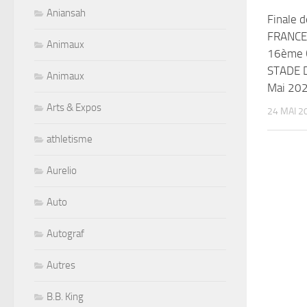
Aniansah
Finale d
FRANCE
Animaux
16ème 
STADE 
Animaux
Mai 20
Arts & Expos
24 MAI 2
athletisme
Aurelio
Auto
Autograf
Autres
B.B. King