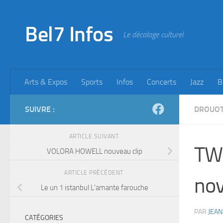
Skip to content
Bel7 Infos
Le décalage culturel
Arts & Expos
Sports
Infos
Concerts
Jazz
B
SUIVRE :
DROUOT
ARTICLE SUIVANT
TWI
VOLORA HOWELL nouveau clip
ARTICLE PRÉCÉDENT
no
Le un 1 istanbul L’amante farouche
PAR
JEAN
CATÉGORIES