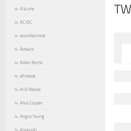
TW
A la une
AC/DC
accordeoniste
Acteurs
Adam Bomb
afrobeat
Al Di Meola
Alice Cooper
Angus Young
Aniansah