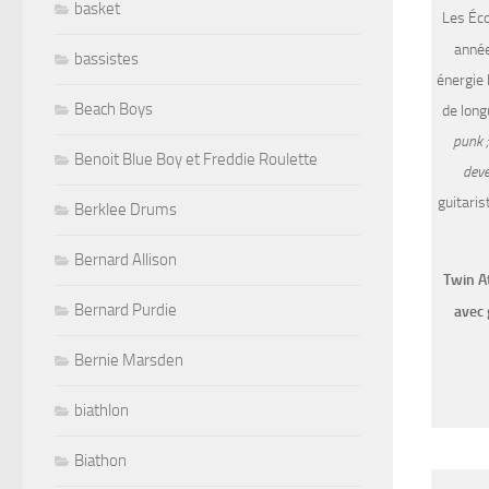
basket
Les Éco
anné
bassistes
énergie 
Beach Boys
de long
punk 
Benoit Blue Boy et Freddie Roulette
deve
guitaris
Berklee Drums
Bernard Allison
Twin At
Bernard Purdie
avec 
Bernie Marsden
biathlon
Biathon