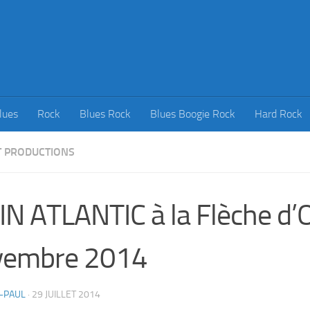
lues
Rock
Blues Rock
Blues Boogie Rock
Hard Rock
 PRODUCTIONS
N ATLANTIC à la Flèche d’O
vembre 2014
-PAUL
·
29 JUILLET 2014