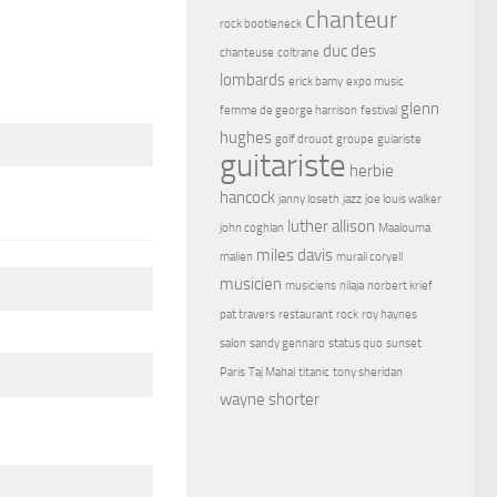
chanteur
rock bootleneck
duc des
chanteuse
coltrane
lombards
erick bamy
expo music
glenn
femme de george harrison
festival
hughes
golf drouot
groupe
guiariste
guitariste
herbie
hancock
janny loseth
jazz
joe louis walker
luther allison
john coghlan
Maalouma
miles davis
malien
murali coryell
musicien
musiciens
nilaja
norbert krief
pat travers
restaurant
rock
roy haynes
salon
sandy gennaro
status quo
sunset
Paris
Taj Mahal
titanic
tony sheridan
wayne shorter