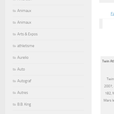
Animaux
F
Animaux
Arts & Expos
athletisme
Aurelio
Twin Atl
Auto
Twin 
Autograf
2007, q
Autres
182, 
Mars le
B.B. King