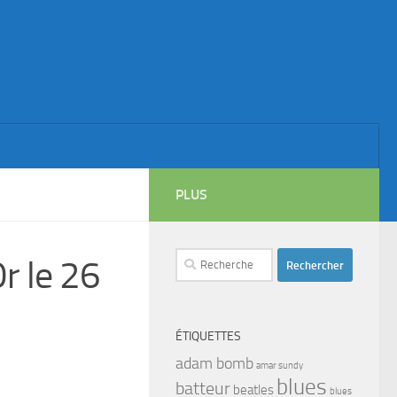
PLUS
Rechercher :
r le 26
ÉTIQUETTES
adam bomb
amar sundy
blues
batteur
beatles
blues