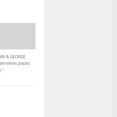
ANI & GEORGE
ernières places
 !
4