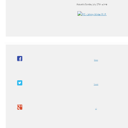
Acoustic Sunday July 27th ☼⊱☯
Share
Tweet
+1