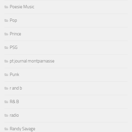
Poesie Music
Pop
Prince
PSG
pt journal montparnasse
Punk
r and b
R& B
radio
Randy Savage