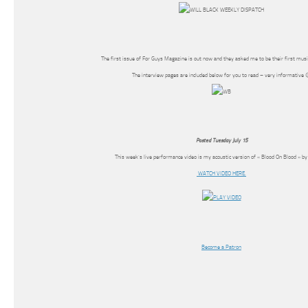
The first issue of For Guys Magazine is out now and they asked me to be their first musi
The interview pages are included below for you to read – very informative 
Posted Tuesday July 15
This week’s live performance video is my acoustic version of « Blood On Blood » by 
WATCH VIDEO HERE.
Become a Patron