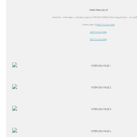
Posted Friday July 25
Read the « informative » interview I gave to FOR GUYS MAG for their August Issue – fun stuf
Thanks, Karim 🙂
VISIT For Guys Mag
LIKE For Guys Mag
BUY For Guys Mag