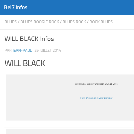
Bel7 Infos
Skip to content
BLUES
/
BLUES BOOGIE ROCK
/
BLUES ROCK
/
ROCK BLUES
WILL BLACK Infos
PAR
JEAN-PAUL
·
29 JUILLET 2014
WILL BLACK
Will Black ♪ Weekly Dispatch JULY 28, 2014
View this email in your browser