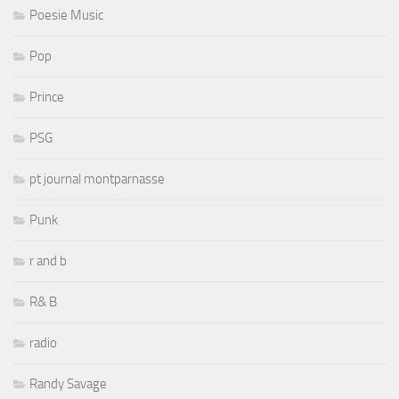
Poesie Music
Pop
Prince
PSG
pt journal montparnasse
Punk
r and b
R& B
radio
Randy Savage