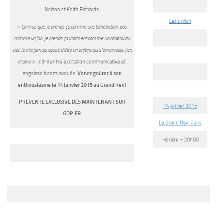
Nelson et Keith Richards.
Cendrillon
«
La musique, je prends ça comme une bénédiction, pas
comme un job. Je prends ça vraiment comme un cadeau du
ciel. Je n’ai jamais cessé d’être un enfant qui s’émerveille, j’en
ai peur !
« , dit-il entre excitation communicative et
angoisse à demi avouée.
Venez goûter à son
enthousiasme le 14 janvier 2015 au Grand Rex !
PRÉVENTE EXCLUSIVE DÈS MAINTENANT SUR
14 janvier 2015
GDP.FR
Le Grand Rex, Paris
Horaire – 20h00