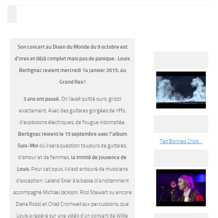
Son concert au Divan du Monde du 9 octobre est
d’ores et déjà complet mais pas de panique : Louis
Bertignac revient mercredi 14 janvier 2015, au
Grand Rex !
3 ans ont passé.
On l’avait quitté ours, grizzli
exactement. Avec des guitares gorgées de riffs,
d’explosions électriques, de fougue indomptée.
Bertignac revient le 15 septembre avec l’album
Tes Bonnes Chos…
Suis-Moi
où il sera question toujours de guitares,
d’amour et de femmes,
la trinité de jouvence de
Louis
. Pour cet opus, il s’est entouré de musiciens
d’exception : Leland Sklar à la basse (il a notamment
accompagné Michael Jackson, Rod Stewart ou encore
Diana Ross) et Chad Cromwell aux percussions, que
Louis a repéré sur une vidéo d’un concert de Willie