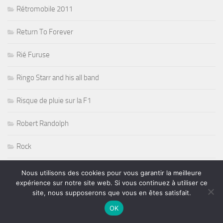
Rétromobile 2011
Return To Forever
Rié Furuse
Ringo Starr and his all band
Risque de pluie sur la F1
Robert Randolph
Rock
Rock Acoustic Folk
Nous utilisons des cookies pour vous garantir la meilleure
expérience sur notre site web. Si vous continuez à utiliser ce
Rock Blues
site, nous supposerons que vous en êtes satisfait.
OK
Rock Guitare