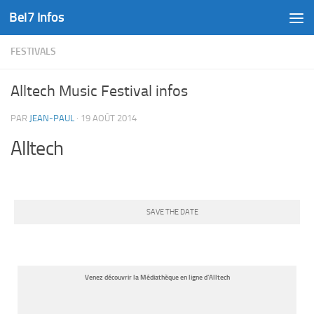
Bel7 Infos
Skip to content
FESTIVALS
Alltech Music Festival infos
PAR
JEAN-PAUL
·
19 AOÛT 2014
Alltech
SAVE THE DATE
Venez découvrir la Médiathèque en ligne d’Alltech