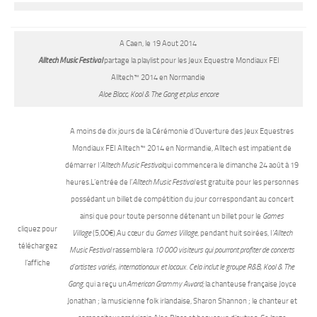
A Caen, le 19 Aout 2014
Alltech Music Festival
partage la playlist pour les Jeux Equestre Mondiaux FEI
Alltech
™
2014 en Normandie
Aloe Blacc, Kool & The Gang et plus encore
A moins de dix jours de la Cérémonie d’Ouverture des Jeux Equestres
Mondiaux FEI Alltech™ 2014 en Normandie, Alltech est impatient de
démarrer l
’Alltech Music Festival
qui commencera le dimanche 24 août à 19
heures.L’entrée de l’
Alltech Music Festival
est gratuite pour les personnes
possédant un billet de compétition du jour correspondant au concert
ainsi que pour toute personne détenant un billet pour le
Games
cliquez pour
Village
(5,00€).Au cœur du
Games Village
, pendant huit soirées, l
’Alltech
téléchargez
Music Festival
rassemblera
10 000 visiteurs qui pourront profiter de concerts
l’affiche
d’artistes variés, internationaux et locaux. Cela inclut le groupe R&B, Kool & The
Gang
, qui a reçu un
American Grammy Award;
la chanteuse française Joyce
Jonathan ; la musicienne folk irlandaise, Sharon Shannon ; le chanteur et