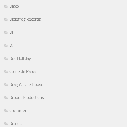
Disco
Dixiefrog Records
Dj
DJ
Doc Holliday
dôme de Parus
Drag Witche House
Drouot Productions
drummer
Drums