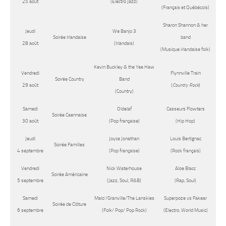
25 août
(Electro Jazz)
(Français et Québécois)
Sharon Shannon & her
Jeudi
We Banjo 3
Soirée Irlandaise
band
28 août
(Irlandais)
(Musique irlandaise folk)
Kevin Buckley & the Yee Haw
Vendredi
Flynnville Train
Soirée Country
Band
29 août
(
Country Rock
)
(Country)
Samedi
Oldelaf
Casseurs Flowters
Soirée Caennaise
30 août
(Pop française)
(Hip Hop)
Jeudi
Joyce Jonathan
Louis Bertignac
Soirée Familles
4 septembre
(Pop française)
(Rock français)
Vendredi
Nick Waterhouse
Aloe Blacc
Soirée Américaine
5 septembre
(Jazz, Soul, R&B)
(Rap, Soul)
Samedi
Malo’/Granville/The Lanskies
Superpoze vs Fakear
Soirée de Clôture
6 septembre
(Folk/ Pop/ Pop Rock)
(Electro, World Music)