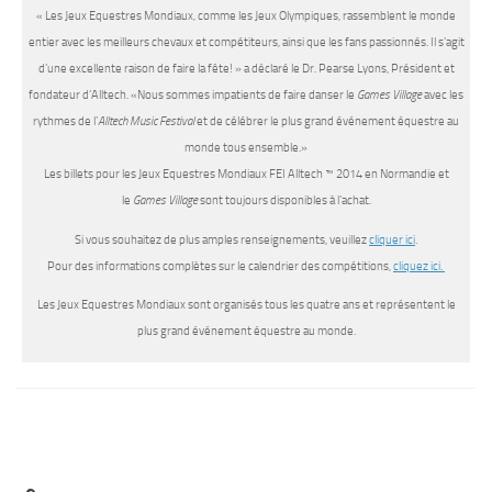
« Les Jeux Equestres Mondiaux, comme les Jeux Olympiques, rassemblent le monde
entier avec les meilleurs chevaux et compétiteurs, ainsi que les fans passionnés. Il s’agit
d’une excellente raison de faire la fête! » a déclaré le Dr. Pearse Lyons, Président et
fondateur d’Alltech. «Nous sommes impatients de faire danser le
Games Village
avec les
rythmes de l’
Alltech Music Festival
et de célébrer le plus grand événement équestre au
monde tous ensemble.»
Les billets pour les Jeux Equestres Mondiaux FEI Alltech ™ 2014 en Normandie et
le
Games Village
sont toujours disponibles à l’achat.
Si vous souhaitez de plus amples renseignements, veuillez
cliquer ici
.
Pour des informations complètes sur le calendrier des compétitions,
cliquez ici.
Les Jeux Equestres Mondiaux sont organisés tous les quatre ans et représentent le
plus grand événement équestre au monde.