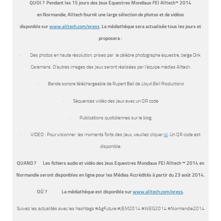
QUOI ? Pendant les 15 jours des Jeux Equestres Mondiaux FEI Alltech™ 2014
en Normandie, Alltech fournit une large sélection de photos et de vidéos
disponible sur
www.alltech.com/press
. La médiathèque sera actualisée tous les jours et
proposera :
· Des photos en haute résolution, prises par le célèbre photographe équestre, belge Dirk
Caremans. D’autres images des Jeux seront réalisées par l’équipe médias Alltech.
· Bande sonore téléchargeable de Rupert Bell de
Lloyd Bell Productions
· Séquences vidéo des Jeux avec un QR code
· Publications quotidiennes sur le blog
· VIDEO : Pour visionner les moments forts des Jeux, veuillez cliquer
ici
. Un QR code est
disponible.
QUAND ? Les fichiers audio et vidéo des Jeux Equestres Mondiaux FEI Alltech ™ 2014 en
Normandie seront disponibles en ligne pour les Médias Accrédités à partir du 23 août 2014.
OÙ ? La médiathèque est disponible sur
www.alltech.com/press
.
Suivez les actualités avec les hashtags #AgFuture #JEM2014 #WEG2014 #Normandie2014