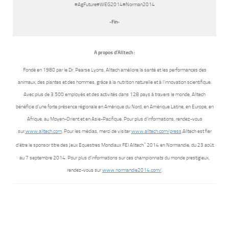
#AgFuture#WEG2014#Norman2014
-Fin-
A propos d’Alltech :
Fondé en 1980 par le Dr. Pearse Lyons, Alltech améliore la santé et les performances des
animaux, des plantes et des hommes, grâce à la nutrition naturelle et à l’innovation scientifique.
Avec plus de 3 500 employés et des activités dans 128 pays à travers le monde, Alltech
bénéficie d’une forte présence régionale en Amérique du Nord, en Amérique Latine, en Europe, en
Afrique, au Moyen-Orient et en Asie-Pacifique. Pour plus d’informations, rendez-vous
sur
www.alltech.com
. Pour les médias, merci de visiter
www.alltech.com/press
.Alltech est fier
™
d’être le sponsor titre des Jeux Equestres Mondiaux FEI Alltech
2014 en Normandie, du 23 août
au 7 septembre 2014. Pour plus d’informations sur ces championnats du monde prestigieux,
rendez-vous sur
www.normandie2014.com/
.