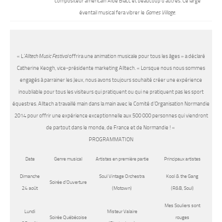
compositeur américain Aloe Blacc et beaucoup d’autres. Ce large
éventail musical fera vibrer le
Games Village
.
« L
’Alltech Music Festival
offrira une animation musicale pour tous les âges » a déclaré
Catherine Keogh, vice-présidente marketing Alltech. « Lorsque nous nous sommes
engagés à parrainer les Jeux, nous avons toujours souhaité créer une expérience
inoubliable pour tous les visiteurs qui pratiquent ou qui ne pratiquent pas les sport
équestres. Alltech a travaillé main dans la main avec le Comité d’Organisation Normandie
2014 pour offrir une expérience exceptionnelle aux 500 000 personnes qui viendront
de partout dans le monde, de France et de Normandie ! «
PROGRAMMATION
Date
Genre musical
Artistes en première partie
Principaux artistes
Dimanche
Soul Vintage Orchestra
Kool & the Gang
Soirée d’Ouverture
24 août
(Motown)
(R&B, Soul)
Mes Souliers sont
Lundi
Misteur Valaire
Soirée Québécoise
rouges