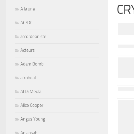
CR
A la une
AC/DC
accordeoniste
Acteurs
Adam Bomb
afrobeat
Al Di Meola
Alice Cooper
Angus Young
Aniansah