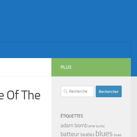
PLUS
Rechercher :
e Of The
ÉTIQUETTES
adam bomb
amar sundy
blues
batteur
beatles
blues