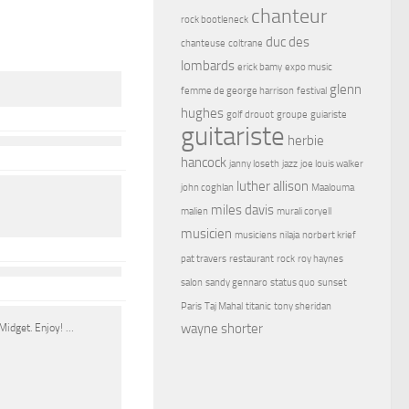
chanteur
rock bootleneck
duc des
chanteuse
coltrane
lombards
erick bamy
expo music
glenn
femme de george harrison
festival
hughes
golf drouot
groupe
guiariste
guitariste
herbie
hancock
janny loseth
jazz
joe louis walker
luther allison
john coghlan
Maalouma
miles davis
malien
murali coryell
musicien
musiciens
nilaja
norbert krief
pat travers
restaurant
rock
roy haynes
salon
sandy gennaro
status quo
sunset
Paris
Taj Mahal
titanic
tony sheridan
wayne shorter
Midget. Enjoy! …