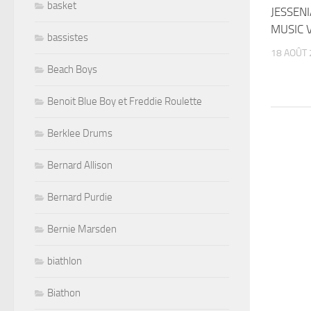
basket
JESSENI
MUSIC 
bassistes
18 AOÛT 
Beach Boys
Benoit Blue Boy et Freddie Roulette
Berklee Drums
Bernard Allison
Bernard Purdie
Bernie Marsden
biathlon
Biathon