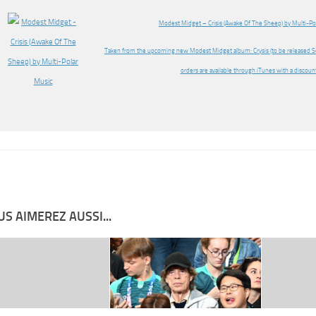
Modest Midget – Crisis (Awake Of The Sheep) by Multi-Po
Taken from the upcoming new Modest Midget album: Crysis (to be released S
orders are available through iTunes with a discount
S AIMEREZ AUSSI...