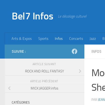
Skip to content
Bel7 Infos
Le décalage culturel
Arts & Expos
Sports
Infos
Concerts
Jazz
B
SUIVRE :
INFOS
ARTICLE SUIVANT
Mod
ROCK AND ROLL FANTASY
ARTICLE PRÉCÉDENT
She
MICK JAGGER infos
PAR
JEAN
CATÉGORIES