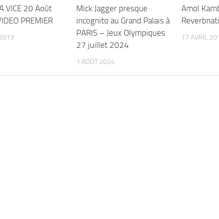
A VICE 20 Août
Mick Jagger presque
Amol Kam
VIDEO PREMIER
incognito au Grand Palais à
Reverbnat
PARIS – Jeux Olympiques
2013
17 AVRIL 20
27 juillet 2024
1 AOÛT 2024