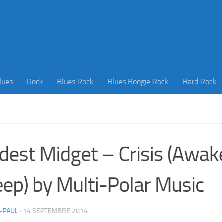
lues
Rock
Blues Rock
Blues Boogie Rock
Hard Rock
est Midget – Crisis (Awak
ep) by Multi-Polar Music
-PAUL
·
14 SEPTEMBRE 2014