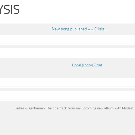
YSIS
New song published – « Crisis »
Lionel (Lonny) Ziblat
Ladies & gentlemen: The title track from my upcoming new album with Modest 