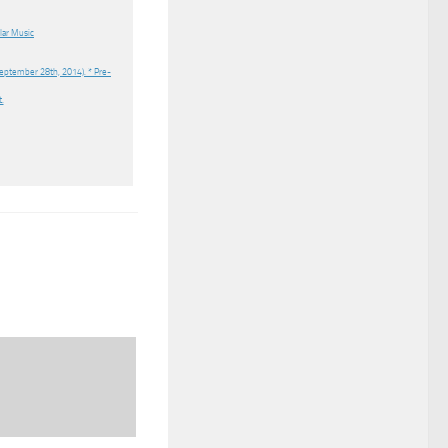
lar Music
eptember 28th, 2014). * Pre-
.