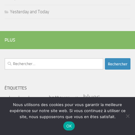
Yesterday and Today
PLUS
Rechercher :
ÉTIQUETTES
blues
batteur
adam bomb
beatles
amar sundy
blues rock
chanteur
Nous utilisons des cookies pour vous garantir la meilleure
duc des lombards
bootleneck
chanteuse
coltrane
erick bamy
expérience sur notre site web. Si vous continuez à utiliser ce
glenn hughes
expo music
femme de george harrison
festival
golf drouot
groupe
site, nous supposerons que vous en êtes satisfait.
guitariste
herbie hancock
guiariste
janny loseth
jazz
joe louis walker
OK
luther allison
miles davis
musicien
john coghlan
Maalouma
malien
murali coryell