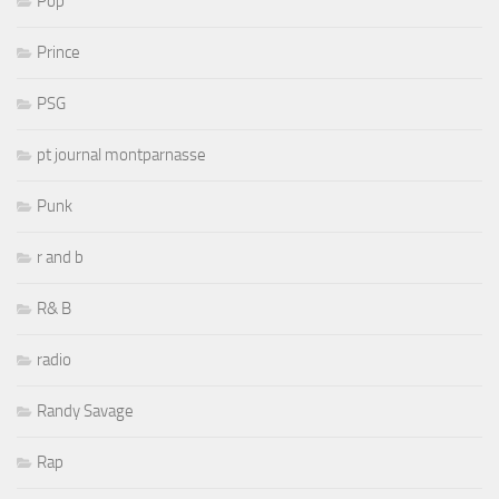
Pop
Prince
PSG
pt journal montparnasse
Punk
r and b
R& B
radio
Randy Savage
Rap