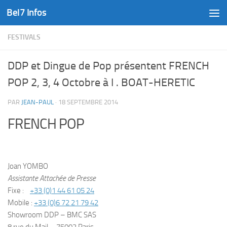
Bel7 Infos
Skip to content
FESTIVALS
DDP et Dingue de Pop présentent FRENCH
POP 2, 3, 4 Octobre à I . BOAT-HERETIC
PAR
JEAN-PAUL
·
18 SEPTEMBRE 2014
FRENCH POP
Joan YOMBO
Assistante Attachée de Presse
Fixe :
+33 (0)1 44 61 05 24
Mobile :
+33 (0)6 72 21 79 42
Showroom DDP – BMC SAS