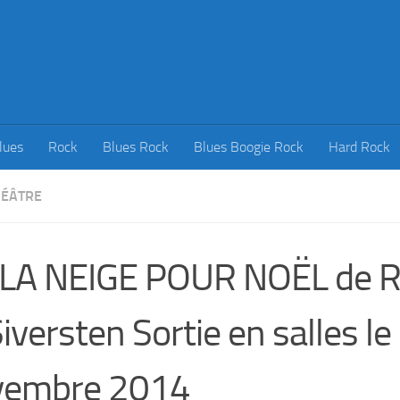
lues
Rock
Blues Rock
Blues Boogie Rock
Hard Rock
HÉÂTRE
 LA NEIGE POUR NOËL de 
Siversten Sortie en salles le
vembre 2014