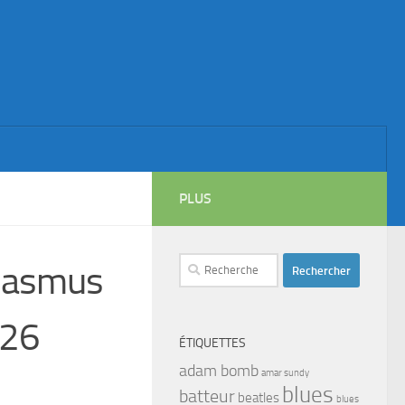
PLUS
Rechercher :
Rasmus
 26
ÉTIQUETTES
adam bomb
amar sundy
blues
batteur
beatles
blues