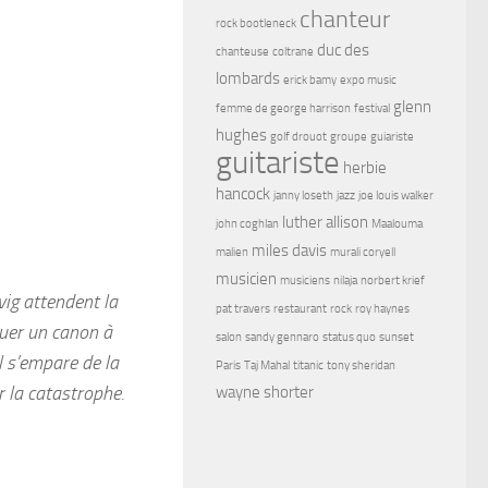
chanteur
rock bootleneck
duc des
chanteuse
coltrane
lombards
erick bamy
expo music
glenn
femme de george harrison
festival
hughes
golf drouot
groupe
guiariste
guitariste
herbie
hancock
janny loseth
jazz
joe louis walker
luther allison
john coghlan
Maalouma
miles davis
malien
murali coryell
musicien
musiciens
nilaja
norbert krief
vig attendent la
pat travers
restaurant
rock
roy haynes
quer un canon à
salon
sandy gennaro
status quo
sunset
l s’empare de la
Paris
Taj Mahal
titanic
tony sheridan
r la catastrophe.
wayne shorter