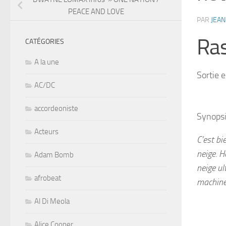
PEACE AND LOVE
PAR
JEAN
Ras
CATÉGORIES
A la une
Sortie 
AC/DC
accordeoniste
Synopsi
Acteurs
C’est bi
neige. H
Adam Bomb
neige ul
afrobeat
machine,
Al Di Meola
Alice Cooper