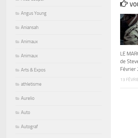
VOU
Angus Young
Aniansah
Animaux
LE MAR
Animaux
de Stev
Février
Arts & Expos
13 FÉVRI
athletisme
Aurelio
Auto
Autograf