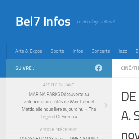
Skip to content
Bel7 Infos
Le décalage culturel
Arts & Expos
Sports
Infos
Concerts
Jazz
B
SUIVRE :
CINÉ/T
ARTICLE SUIVANT
DE
MARINA PARKS Découverte au
violoncelle aux côtés de Wax Tailor et
Mattic, elle nous livre aujourd’hui « The
A. 
Legend Of Sirena »
no
ARTICLE PRÉCÉDENT
DWAYNE LOMAX Infos » ONE NATION /