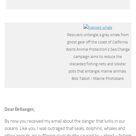
Rescuers untangle a gray whale from
ghost gear off the coast of California.
World Animal Protection’s Sea Change
campaign aims to reduce the
discarded fishing nets and lobster
pots that entangle marine animals.
Bob Talbot / Marine Photobank
Dear Bellanger,
By now you received my email about the danger that lurks in our
oceans. Like you, I was outraged that seals, dolphins, whales and
other animals are suffering cruel deaths caused by « ghost » fishing