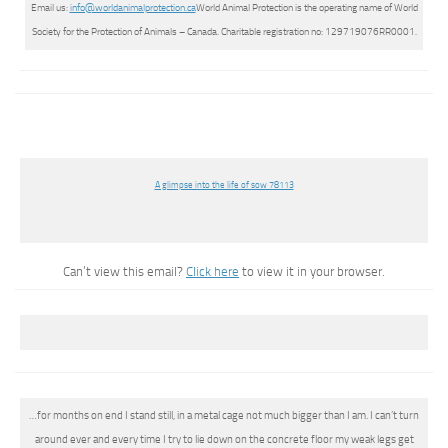
Email us:
info@worldanimalprotection.ca
World Animal Protection is the operating name of World
Society for the Protection of Animals – Canada. Charitable registration no: 129719076RR0001.
A glimpse into the life of sow 78113
Can’t view this email?
Click here
to view it in your browser.
…for months on end I stand still, in a metal cage not much bigger than I am. I can’t turn
around ever and every time I try to lie down on the concrete floor my weak legs get