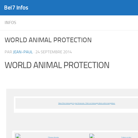
Bel7 Infos
Skip to content
INFOS
WORLD ANIMAL PROTECTION
PAR
JEAN-PAUL
·
24 SEPTEMBRE 2014
WORLD ANIMAL PROTECTION
View this message in your browser. / Voir ce message dans votre navigateur.