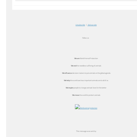
Unsubscribe
|
Visit our site
follow us
We
are
World Animal Protection
We end
the needless suffering of animals
We influence
decision makers to put animals on the global agenda
We help
the world see how important animals are to all of us
We inspire
people to change animals’ lives for the better
We move
the world to protect animals
This message was sent by: