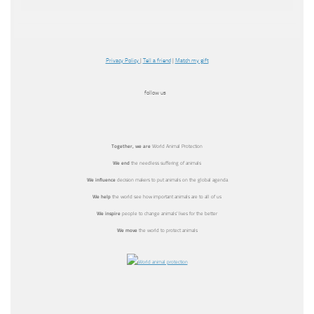
Privacy Policy
|
Tell a friend
|
Match my gift
follow us
Together, we
are
World Animal Protection
We end
the needless suffering of animals
We influence
decision makers to put animals on the global agenda
We help
the world see how important animals are to all of us
We inspire
people to change animals’ lives for the better
We move
the world to protect animals