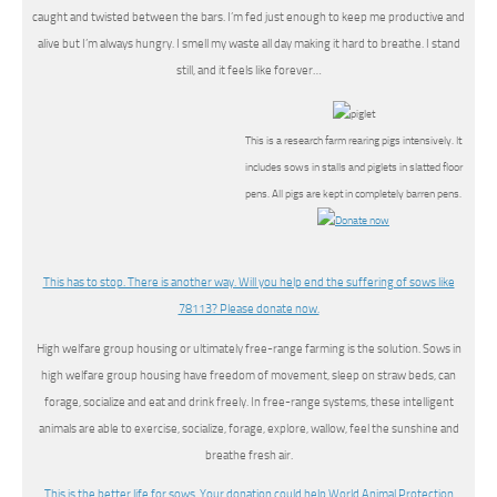
caught and twisted between the bars. I’m fed just enough to keep me productive and
alive but I’m always hungry. I smell my waste all day making it hard to breathe. I stand
still, and it feels like forever…
This is a research farm rearing pigs intensively. It
includes sows in stalls and piglets in slatted floor
pens. All pigs are kept in completely barren pens.
This has to stop. There is another way. Will you help end the suffering of sows like
78113? Please donate now.
High welfare group housing or ultimately free-range farming is the solution. Sows in
high welfare group housing have freedom of movement, sleep on straw beds, can
forage, socialize and eat and drink freely. In free-range systems, these intelligent
animals are able to exercise, socialize, forage, explore, wallow, feel the sunshine and
breathe fresh air.
This is the better life for sows. Your donation could help World Animal Protection