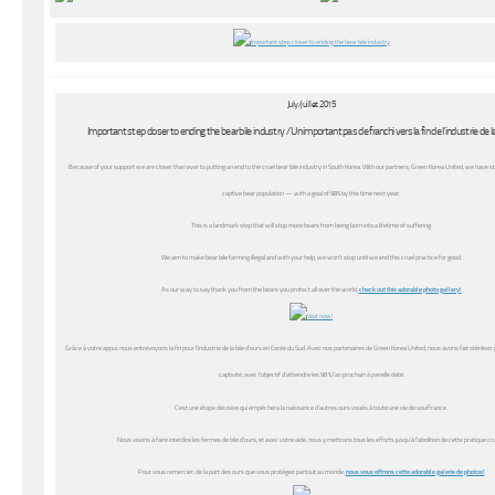
July/juillet 2015
Important step closer to ending the bear bile industry / Un important pas de franchi vers la fin de l’industrie de la
Because of your support we are closer than ever to putting an end to the cruel bear bile industry in South Korea. With our partners, Green Korea United, we have ste
captive bear population — with a goal of 98% by this time next year.
This is a landmark step that will stop more bears from being born into a lifetime of suffering.
We aim to make bear bile farming illegal and with your help, we won’t stop until we end this cruel practice for good.
As our way to say thank you from the bears you protect all over the world,
check out this adorable photo gallery!
Grâce à votre appui, nous entrevoyons la fin pour l’industrie de la bile d’ours en Corée du Sud. Avec nos partenaires de Green Korea United, nous avons fait stériliser
captivité, avec l’objectif d’atteindre les 98 % l’an prochain à pareille date.
C’est une étape décisive qui empêchera la naissance d’autres ours voués à toute une vie de souffrance.
Nous visons à faire interdire les fermes de bile d’ours, et avec votre aide, nous y mettrons tous les efforts jusqu’à l’abolition de cette pratique cru
Pour vous remercier, de la part des ours que vous protégez partout au monde,
nous vous offrons cette adorable galerie de photos!