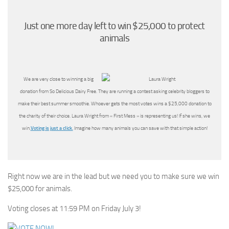
Just one more day left to win $25,000 to protect
animals
We are very close to winning a big
donation from So Delicious Dairy Free. They are running a contest asking celebrity bloggers to
make their best summer smoothie. Whoever gets the most votes wins a $25,000 donation to
the charity of their choice. Laura Wright from « First Mess » is representing us! If she wins, we
win.
Voting is just a click.
Imagine how many animals you can save with that simple action!
Right now we are in the lead but we need you to make sure we win
$25,000 for animals.
Voting closes at 11:59 PM on Friday July 3!