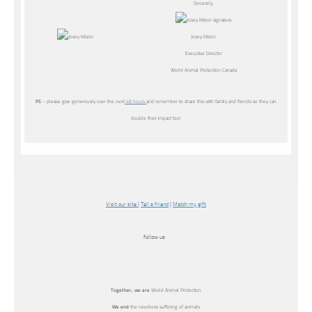
Sincerely,
Josey Kitson
Executive Director
World Animal Protection Canada
PS
– please give generously over the next
48 hours
and remember to share this with family and friends so they can
double their impact too!
Visit our site
|
Tell a friend
|
Match my gift
follow us
Together, we
are
World Animal Protection
We end
the needless suffering of animals