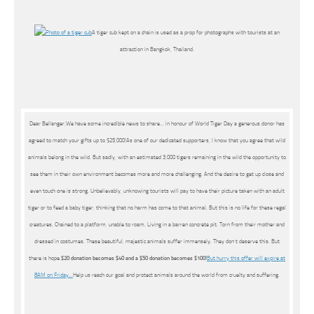
A tiger cub kept on a chain is used as a prop for photographs with tourists at an
attraction in Bangkok, Thailand.
Dear Bellanger,We have some incredible news to share… in honour of World Tiger Day a generous donor has
agreed to match your gifts up to $25,000!As one of our dedicated supporters, I know that you agree that wild
animals belong in the wild. But sadly, with an estimated 3,000 tigers remaining in the wild the opportunity to
see them in their own environment becomes more and more challenging. And the desire to get up close and
even touch one is strong. Unbelievably, unknowing tourists will pay to have their picture taken with an adult
tiger or to feed a baby tiger, thinking that no harm has come to that animal. But this is no life for these regal
creatures. Chained to a platform, unable to roam. Living in a barren concrete pit. Torn from their mother and
dressed in costumes. These beautiful, majestic animals suffer immensely. They don’t deserve this. But
there is hope.
$20 donation becomes $40 and a $50 donation becomes $100!
But hurry this offer will expire at
8AM on Friday…
Help us reach our goal and protect animals around the world from cruelty and suffering.