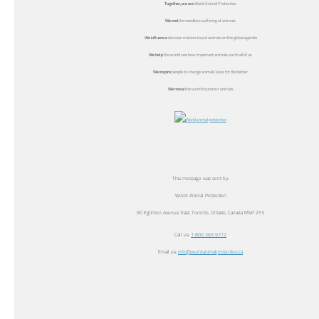
Together, we
are
World Animal Protection
We end
the needless suffering of animals
We influence
decision makers to put animals on the global agenda
We help
the world see how important animals are to all of us
We inspire
people to change animals’ lives for the better
We move
the world to protect animals
This message was sent by:
World Animal Protection
90 Eglinton Avenue East, Toronto, Ontario, Canada M4P 2Y3
Call us:
1 800 363 9772
Email us:
info@worldanimalprotection.ca