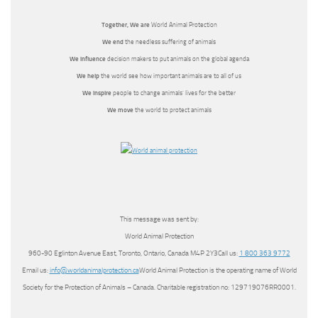
Together, We
are
World Animal Protection
We end
the needless suffering of animals
We influence
decision makers to put animals on the global agenda
We help
the world see how important animals are to all of us
We inspire
people to change animals’ lives for the better
We move
the world to protect animals
This message was sent by:
World Animal Protection
960-90 Eglinton Avenue East, Toronto, Ontario, Canada M4P 2Y3Call us:
1 800 363 9772
Email us:
info@worldanimalprotection.ca
World Animal Protection is the operating name of World
Society for the Protection of Animals – Canada. Charitable registration no: 129719076RR0001.