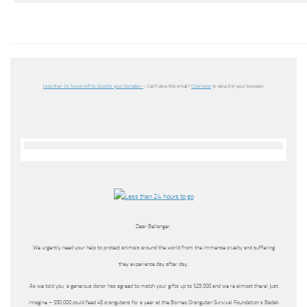
Less than 24 hours left to double your donation
– Can’t view this email?
Click here
to view it in your browser.
Dear Bellanger,
We urgently need your help to protect animals around the world from the immense cruelty and suffering
they experience day after day.
As we told you, a generous donor has agreed to match your gifts up to $25,000 and we’re almost there! Just
imagine – $50,000 could feed 45 orangutans for a year at the Borneo Orangutan Survival Foundation’s Badak