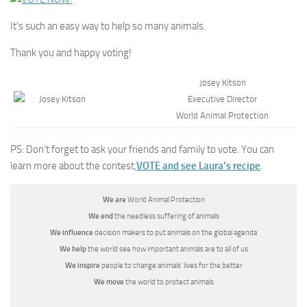
It’s such an easy way to help so many animals.
Thank you and happy voting!
Josey Kitson
Executive Director
World Animal Protection
PS: Don’t forget to ask your friends and family to vote. You can
learn more about the contest,
VOTE and see Laura’s recipe
.
We are
World Animal Protection
We end
the needless suffering of animals
We influence
decision makers to put animals on the global agenda
We help
the world see how important animals are to all of us
We inspire
people to change animals’ lives for the better
We move
the world to protect animals