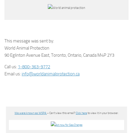
This message was sent by:
World Animal Protection
90 Eglinton Avenue East, Toronto, Ontario, Canada M4P 2Y3
Call us:
1-800-363-9772
Email us:
info@worldanimalprotection.ca
We were known as WSPA
– Can’t view this email?
Click here
to view it in your browser.