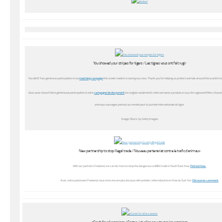
You showed your stripes for tigers / Les tigres vous ont fait rugir
You did it! Your generous participation in our
matching campaign
this week made it a roaring success. Thank you for helping us protect animals around the world in h
Vous avez réussi! Votre généreuse participation à notre
campagne de don jumelé
(en anglais seulement) cette semaine a produit un succès rugissant! Merci d’avoir
animaux sauvages partout au monde pour la Journée internationale du tigre.
Image: iStock. by Getty Images
New partnership to stop illegal trade / Nouveau partenariat contre le trafic d’animaux
With our partners Freeland, we can do more to stop the dangerous wildlife trade in South East Asia.
Find out how.
Avec notre partenaire Freeland, nous irons encore plus loin pour démanteler cette industrie en Asie du Sud-Est.
Découvrez comment.