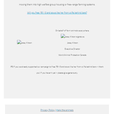
moving them into high welfare group housing or free-range farming systems.
Will you free 78113 and sows like her from a life behind bars?
On behalf of farm animals everywhere,
Josey Kitson
Executive Director
World Animal Protection Canada
PS
If you’ve already supported our campaign to free 78113 and sows like her from a life behind bars – thank
you! If you haven’t yet – please give generously.
Privacy Policy
|
Help the animals