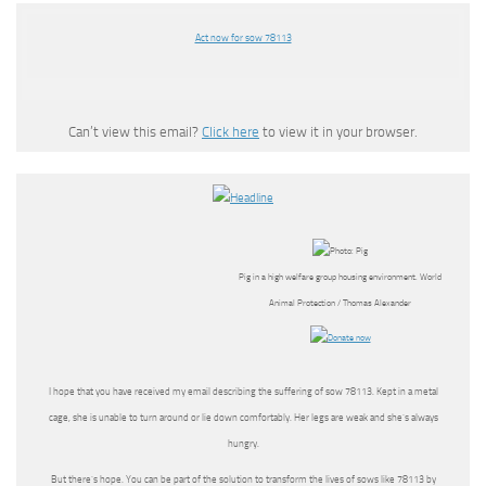
Act now for sow 78113
Can’t view this email?
Click here
to view it in your browser.
Pig in a high welfare group housing environment. World
Animal Protection / Thomas Alexander
I hope that you have received my email describing the suffering of sow 78113. Kept in a metal
cage, she is unable to turn around or lie down comfortably. Her legs are weak and she’s always
hungry.
But there’s hope. You can be part of the solution to transform the lives of sows like 78113 by