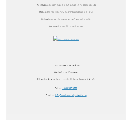
We influence
decision makers to put animals on the global agenda
We help
the world see how important animals are to all of us
We inspire
people to change animals’ lives for the better
We move
the world to protect animals
This message was sent by:
World Animal Protection
90 Eglinton Avenue East, Toronto, Ontario, Canada M4P 2Y3
Call us:
1 800 363 9772
Email us:
info@worldanimalprotection.ca