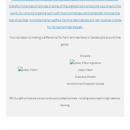
transform the lives of animals in some of the biggest pork producing countries in the
world. Our ground breaking work with food companies will dramatically improve the
lives of animals, promote higher welfare farming alternatives and rally positive change
for farmed animals globally.
Your donation is making a difference for farm animals here in Canada and around the
globe.
Sincerely,
Josey Kitson
Executive Director
World Animal Protection Canada
PS
Your gift will ensure we can continue to protect animals, including sows kept in high intensity
farming.