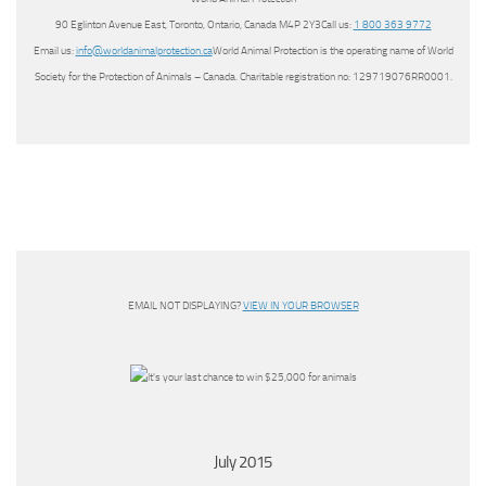
90 Eglinton Avenue East, Toronto, Ontario, Canada M4P 2Y3Call us:
1 800 363 9772
Email us:
info@worldanimalprotection.ca
World Animal Protection is the operating name of World
Society for the Protection of Animals – Canada. Charitable registration no: 129719076RR0001.
EMAIL NOT DISPLAYING?
VIEW IN YOUR BROWSER
July 2015