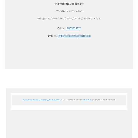
This message was sent by:
World Animal Protection
90 Eglinton Avenue East, Toronto, Ontario, Canada M4P 2Y3
Call us:
1 800 363 9772
Email us:
info@worldanimalprotection.ca
Someone wants to match your donation!
– Can’t view this email?
Click here
to view it in your browser.