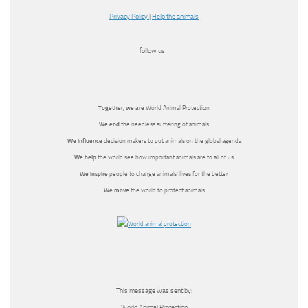
Privacy Policy
|
Help the animals
follow us
Together, we
are
World Animal Protection
We end
the needless suffering of animals
We influence
decision makers to put animals on the global agenda
We help
the world see how important animals are to all of us
We inspire
people to change animals’ lives for the better
We move
the world to protect animals
This message was sent by:
World Animal Protection