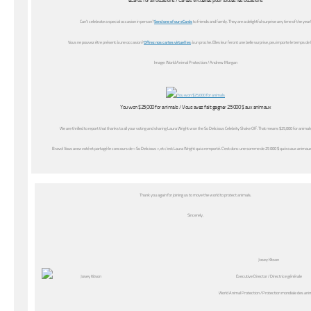
eCards for all occasions / Cartes virtuelles pour toutes les occasions
Can’t celebrate a special occasion in person?
Send one of our eCards
to friends and family. They are a delightful surprise any time of the year!
Vous ne pouvez être présent à une occasion?
Offrez nos cartes virtuelles
à un proche. Elles leur feront une belle surprise, peu importe le temps de 
Image: World Animal Protection / Andrew Morgan
You won $25,000 for animals / Vous avez fait gagner 25 000 $ aux animaux
We are thrilled to report that thanks to all your voting and sharing Laura Wright won the So Delicious Celebrity Shake Off. That means $25,000 for animal
Bravo! Vous avez voté et partagé le concours de « So Delicious », et c’est Laura Wright qui a remporté. C’est donc une somme de 25 000 $ qui ira aux animaux
Thank you again for joining us to move the world to protect animals.
Sincerely,
Josey Kitson
Executive Director / Directrice générale
World Animal Protection / Protection mondiale des an