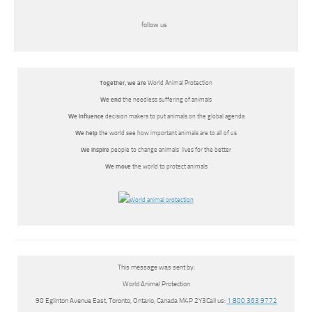
follow us
Together, we
are
World Animal Protection
We end
the needless suffering of animals
We influence
decision makers to put animals on the global agenda
We help
the world see how important animals are to all of us
We inspire
people to change animals’ lives for the better
We move
the world to protect animals
This message was sent by:
World Animal Protection
90 Eglinton Avenue East, Toronto, Ontario, Canada M4P 2Y3Call us:
1 800 363 9772