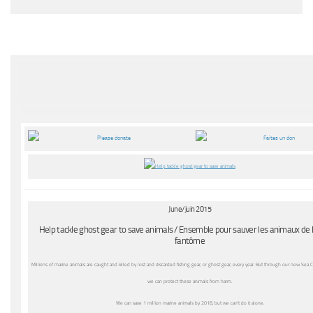
June/juin 2015
Help tackle ghost gear to save animals / Ensemble pour sauver les animaux de 
fantôme
Millions of marine animals are caught and killed by lost and discarded fishing gear, or ghost gear, every year. But through our new Sea
we can protect these animals from harm.
We can save 1 million marine animals by 2018, but we can’t do it alone.