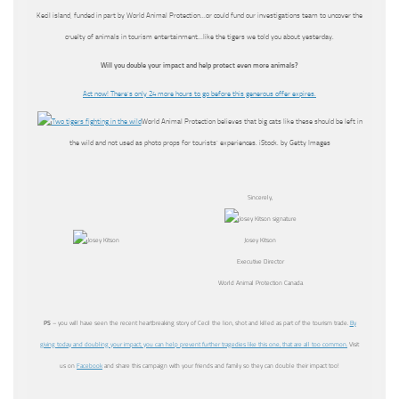
Kecil island, funded in part by World Animal Protection…or could fund our investigations team to uncover the
cruelty of animals in tourism entertainment…like the tigers we told you about yesterday.
Will you double your impact and help protect even more animals?
Act now! There’s only 24 more hours to go before this generous offer expires.
World Animal Protection believes that big cats like these should be left in
the wild and not used as photo props for tourists’ experiences. iStock. by Getty Images
Sincerely,
Josey Kitson
Executive Director
World Animal Protection Canada
PS
– you will have seen the recent heartbreaking story of Cecil the lion, shot and killed as part of the tourism trade.
By
giving today and doubling your impact, you can help prevent further tragedies like this one, that are all too common.
Visit
us on
Facebook
and share this campaign with your friends and family so they can double their impact too!