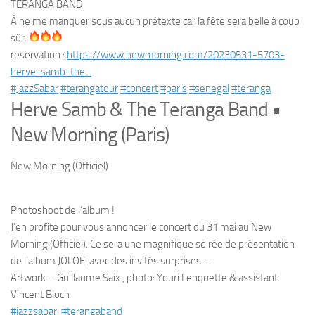
TERANGA BAND.
À ne me manquer sous aucun prétexte car la fête sera belle à coup
sûr.
reservation :
https://www.newmorning.com/
20230531-5703-
herve-samb-the..
.
#JazzSabar
#terangatour
#concert
#paris
#senegal
#teranga
Herve Samb & The Teranga Band •
New Morning (Paris)
New Morning (Officiel)
Photoshoot de l’album !
J’en profite pour vous annoncer le concert du 31 mai au New
Morning (Officiel). Ce sera une magnifique soirée de présentation
de l’album JOLOF, avec des invités surprises …
Artwork – Guillaume Saix , photo: Youri Lenquette & assistant
Vincent Bloch
#jazzsabar
,
#terangaband