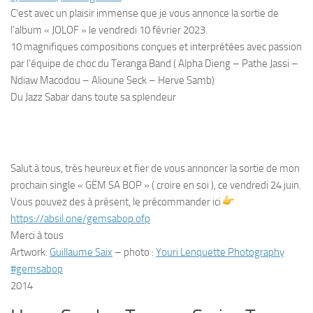
C’est avec un plaisir immense que je vous annonce la sortie de
l’album « JOLOF » le vendredi 10 février 2023.
10 magnifiques compositions conçues et interprétées avec passion
par l’équipe de choc du Teranga Band ( Alpha Dieng – Pathe Jassi –
Ndiaw Macodou – Alioune Seck – Herve Samb)
Du Jazz Sabar dans toute sa splendeur
Salut à tous, très heureux et fier de vous annoncer la sortie de mon
prochain single « GËM SA BOP » ( croire en soi ), ce vendredi 24 juin.
Vous pouvez des à présent, le précommander ici
https://absil.one/gemsabop.ofp
Merci à tous
Artwork:
Guillaume Saix
– photo :
Youri Lenquette Photography
#gemsabop
2014