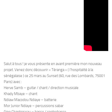
Salut à tous ! je vous présente en avant première mon nouveau
projet. Venez donc découvrir « Téranga » ( l’hospitalité à la
sénégalaise ) ce 25 mars au Sunset (60, rue des Lombards, 75001
Paris) avec :
Herve Samb – guitar / chant / direction musicale
Khady Mbaye – chant
Ndiaw Macodou Ndiaye – batterie
Mor Junior Ndiaye – percussions sabar
Gino Chantoiseau – basse / contrebasse