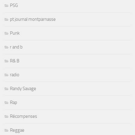
PSG
pt journal montparnasse
Punk
r and b
R& B
radio
Randy Savage
Rap
Récompenses
Reggae