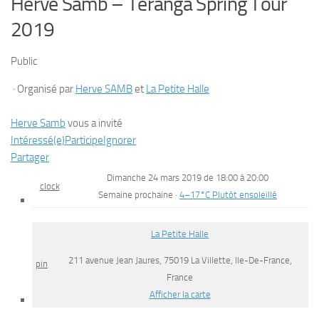
Herve Samb – Teranga Spring Tour
2019
Public
· Organisé par
Herve SAMB
et
La Petite Halle
Herve Samb
vous a invité
Intéressé(e)
Participe
Ignorer
Partager
Dimanche 24 mars 2019 de 18:00 à 20:00
clock
Semaine prochaine
·
4–17°C Plutôt ensoleillé
La Petite Halle
211 avenue Jean Jaures, 75019 La Villette, Ile-De-France,
pin
France
Afficher la carte