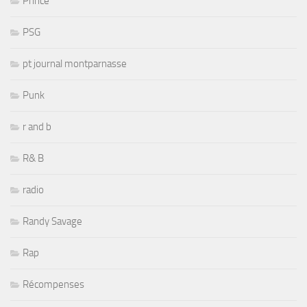
Prince
PSG
pt journal montparnasse
Punk
r and b
R& B
radio
Randy Savage
Rap
Récompenses