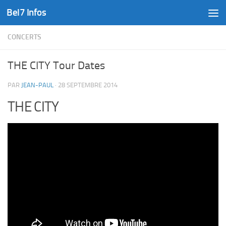
Bel7 Infos
Skip to content
CONCERTS
THE CITY Tour Dates
PAR
JEAN-PAUL
·
28 SEPTEMBRE 2014
THE CITY