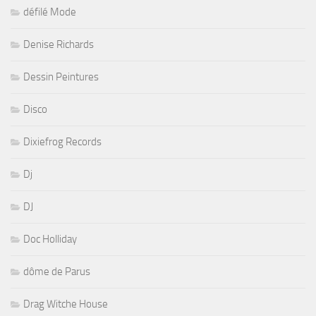
défilé Mode
Denise Richards
Dessin Peintures
Disco
Dixiefrog Records
Dj
DJ
Doc Holliday
dôme de Parus
Drag Witche House